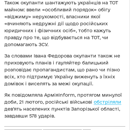
Також окупанти шантажують українців на ТОТ
майном: ввели «особливий порядок» обігу
«віджиму» нерухомості, власники якої
«вчиняють недружні дії щодо російських
юридичних і фізичних осіб», тобто кажуть
правду про те, що відбувається на ТОТ, чи
допомагають ЗСУ.
За словами Івана Федорова окупанти також не
приховують планів і гауляйтер балицький
розповідає пропагандистам, що рано чи пізно
всіх, хто підтримує Україну виженуть з їхніх
домівок і виселять за межі окупації.
Як повідомляла АрміяInform, протягом минулої
доби, 21 лютого, російські військові
обстріляли
дев’ять населених пунктів Запорізької області,
завдавши 578 ударів.