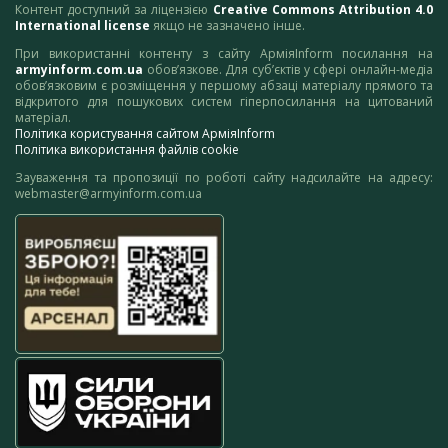
Контент доступний за ліцензією
Creative Commons Attribution 4.0
International license
якщо не зазначено інше.
При використанні контенту з сайту АрміяInform посилання на
armyinform.com.ua
обов’язкове. Для суб’єктів у сфері онлайн-медіа
обов’язковим є розміщення у першому абзаці матеріалу прямого та
відкритого для пошукових систем гіперпосилання на цитований
матеріал.
Політика користування сайтом АрміяInform
Політика використання файлів cookie
Зауваження та пропозиції по роботі сайту надсилайте на адресу:
webmaster@armyinform.com.ua