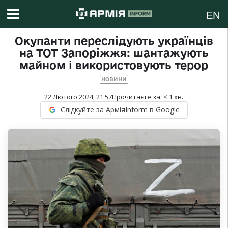
EN
Окупанти переслідують українців
на ТОТ Запоріжжя: шантажують
майном і використовують терор
НОВИНИ
22 Лютого 2024, 21:57
Прочитаєте за:
< 1
хв.
Слідкуйте за АрміяInform в Google