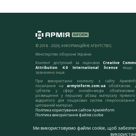
© 2018 - 2026, ІНФОРМАЦІЙНЕ АГЕНТСТВО,
Міністерство оборони України
Контент доступний за ліцензією
Creative Comm
Attribution 4.0 International license
якщо 
зазначено інше.
При використанні контенту з сайту АрміяInf
посилання на
armyinform.com.ua
обов’язкове. 
суб’єктів у сфері онлайн-медіа обов’язкови
розміщення у першому абзаці матеріалу прямого
відкритого для пошукових систем гіперпосилання
цитований матеріал.
Політика користування сайтом АрміяInform
Політика використання файлів cookie
Зауваження та пропозиції по роботі сайту надсилайте
Ми використовуємо файли cookie, щоб забезпе
адресу:
webmaster@armyinform.com.ua
використанн