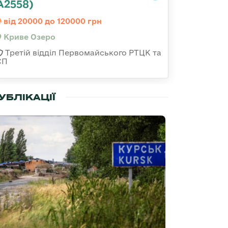
А2558)
від 20000 до 120000 грн
Криве Озеро
Третій відділ Первомайського РТЦК та
СП
УБЛІКАЦІЇ