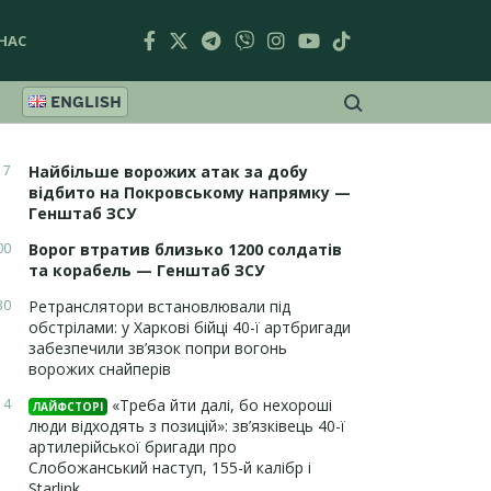
НАС
ENGLISH
17
Найбільше ворожих атак за добу
відбито на Покровському напрямку —
Генштаб ЗСУ
00
Ворог втратив близько 1200 солдатів
та корабель — Генштаб ЗСУ
30
Ретранслятори встановлювали під
обстрілами: у Харкові бійці 40-ї артбригади
забезпечили зв’язок попри вогонь
ворожих снайперів
14
«Треба йти далі, бо нехороші
ЛАЙФСТОРІ
люди відходять з позицій»: зв’язківець 40-ї
артилерійської бригади про
Слобожанський наступ, 155-й калібр і
Starlink