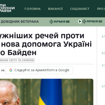
ГОЛОВНА
ВАКАНСІЇ
СОЦЗАХИСТ
ПРО 
ДОВІДНИК ВЕТЕРАНА
ужніших речей проти
8:
 нова допомога Україні
о Байден
8:
ВИНИ СВІТУ ТА УКРАЇНИ
6:
Слідкуйте за АрміяInform в Google
1
хв.
6: