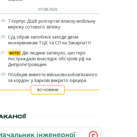
07.08.2026
:49
7 корпус ДШВ розгортає власну мобільну
мережу сотового зв’язку
:38
Суд обрав запобіжні заходи двом
екскерівникам ТЦК та СП на Закарпатті
:21
Дві людини загинуло, шестеро
ФОТО
постраждали внаслідок обстрілів рф на
Дніпропетровщині
:09
Пообіцяв вивезти військовозобов’язаного
за кордон: у Харкові викрито офіцера
ВСІ НОВИНИ
АКАНСІЇ
Начальник інженерної