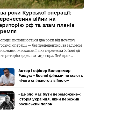
ва роки Курської операції:
еренесення війни на
ериторію рф та злам планів
ремля
ьогодні виповнюється два роки від початку
урської операції — безпрецедентної за задумом
виконанням кампанії, яка перенесла бойові дії
а територію держави-агресора. Цей крок…
Актор і офіцер Володимир
Ращук: «Воєнні фільми не мають
нічого спільного з війною»
«Це зло має бути переможене»:
історія українця, який пережив
російський полон