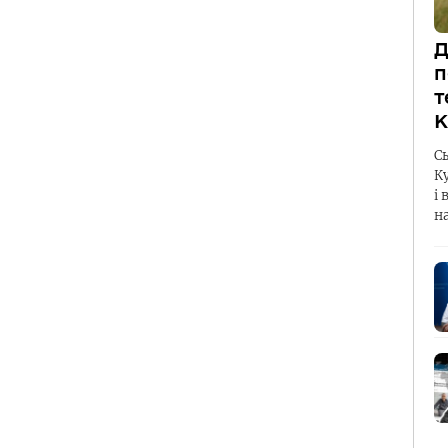
Д
п
т
К
С
К
і 
н