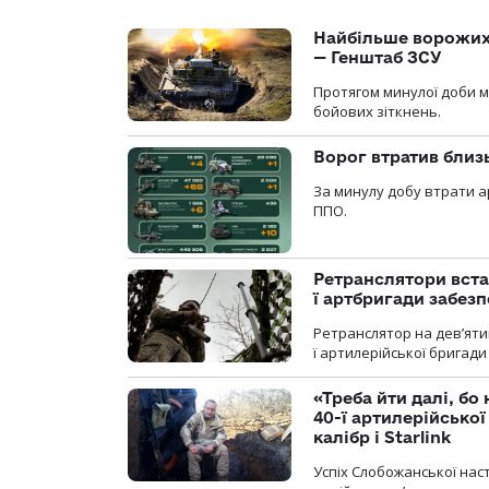
Найбільше ворожих 
— Генштаб ЗСУ
Протягом минулої доби м
бойових зіткнень.
Ворог втратив близ
За минулу добу втрати ар
ППО.
Ретранслятори вста
ї артбригади забез
Ретранслятор на дев’ятип
ї артилерійської бригад
«Треба йти далі, бо
40-ї артилерійсько
калібр і Starlink
Успіх Слобожанської нас