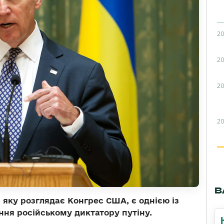
20
20
20
20
В
 яку розглядає Конгрес США, є однією із
ня російському диктатору путіну.