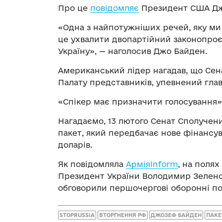
Про це
повідомляє
Президент США Джо
«Одна з найпотужніших речей, яку ми
це ухвалити двопартійний законопроє
Україну», — наголосив Джо Байден.
Американський лідер нагадав, що Сена
Палату представників, упевнений гла
«Спікер має призначити голосування»,
Нагадаємо, 13 лютого Сенат Сполучен
пакет, який передбачає нове фінансу
доларів.
Як повідомляла
АрміяInform
, на поля
Президент України Володимир Зеленсь
обговорили першочергові оборонні по
STOPRUSSIA
ВТОРГНЕННЯ РФ
ДЖОЗЕФ БАЙДЕН
ПАКЕ