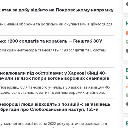
атак за добу відбито на Покровському напрямку
іж Силами оборони та російськими окупантами відбулося 223
ько 1200 солдатів та корабель — Генштаб ЗСУ
мії країни-агресора становлять 1190 солдатів та 6 систем
новлювали під обстрілами: у Харкові бійці 40-
печили зв’язок попри вогонь ворожих снайперів
оверхівці біля танкового училища у Харкові зв’язківцям 40-
и довелося встановлювати під вогнем ворожих снайперів.
 нехороші люди відходять з позицій»: зв’язківець
ї бригади про Слобожанський наступ, 155-й
тупальної операції восени 2022 року критично залежав від