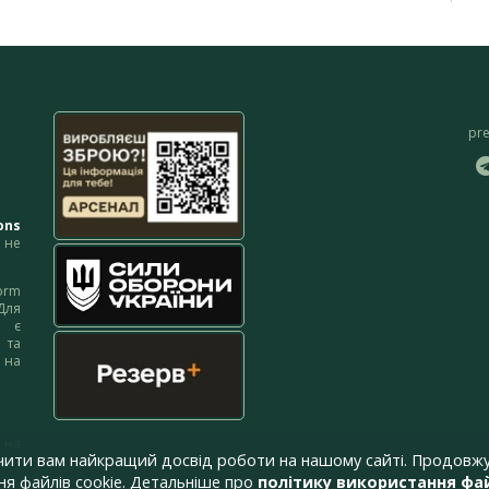
pr
ons
не
orm
Для
м є
 та
 на
 на
чити вам найкращий досвід роботи на нашому сайті. Продовжу
я файлів cookie. Детальніше про
політику використання фай