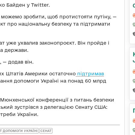
 Байден у Twitter.
 можемо зробити, щоб протистояти путіну, —
кт про національну безпеку та підтримати
т уже ухвалив законопроєкт. Він пройде і
ва держави.
 — додав він.
их Штатів Америки остаточно
підтримав
вання допомоги Україні на понад 60 млрд
х Мюнхенської конференції з питань безпеки
кий зустрівся з делегацією Сенату США:
треби України.
Т ДОПОМОГИ УКРАЇНІ
СЕНАТ