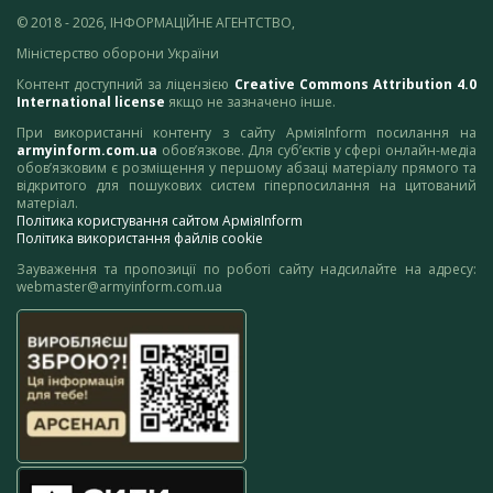
© 2018 - 2026, ІНФОРМАЦІЙНЕ АГЕНТСТВО,
Міністерство оборони України
Контент доступний за ліцензією
Creative Commons Attribution 4.0
International license
якщо не зазначено інше.
При використанні контенту з сайту АрміяInform посилання на
armyinform.com.ua
обов’язкове. Для суб’єктів у сфері онлайн-медіа
обов’язковим є розміщення у першому абзаці матеріалу прямого та
відкритого для пошукових систем гіперпосилання на цитований
матеріал.
Політика користування сайтом АрміяInform
Політика використання файлів cookie
Зауваження та пропозиції по роботі сайту надсилайте на адресу:
webmaster@armyinform.com.ua