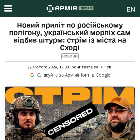
EN
Новий приліт по російському
полігону, український морпіх сам
відбив штурм: стрім із міста на
Сході
НОВИНИ
22 Лютого 2024, 17:08
Прочитаєте за:
< 1
хв.
Слідкуйте за АрміяInform в Google