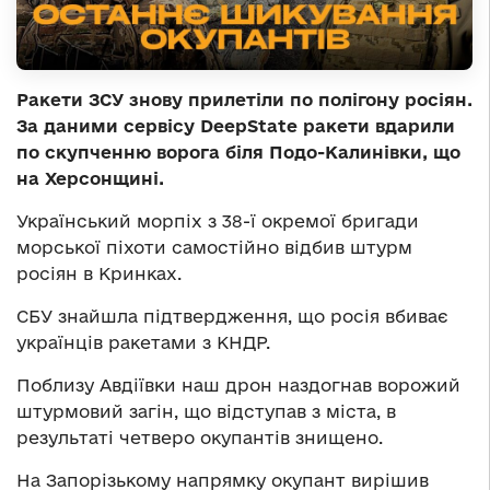
Ракети ЗСУ знову прилетіли по полігону росіян.
За даними сервісу DeepState ракети вдарили
по скупченню ворога біля Подо-Калинівки, що
на Херсонщині.
Український морпіх з 38-ї окремої бригади
морської піхоти самостійно відбив штурм
росіян в Кринках.
СБУ знайшла підтвердження, що росія вбиває
українців ракетами з КНДР.
Поблизу Авдіївки наш дрон наздогнав ворожий
штурмовий загін, що відступав з міста, в
результаті четверо окупантів знищено.
На Запорізькому напрямку окупант вирішив