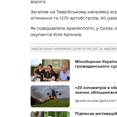
ворога.
Загалом на Таврійському напрямку агре
зіткнення та 1270 артобстрілів, 90 раз
Як повідомляла АрміяInform, у Силах
окупантів біля Кринків.
АВДІЇВСЬКИЙ НАПРЯМОК
АГРЕСІЯ РФ
БОЇ ЗА АВДІЇВК
Міноборони України
громадянського су
«20 кілометрів в о
значно збільшилас
Дрони почали долітати т
Підписав мотивацій