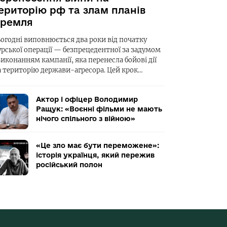
ериторію рф та злам планів
ремля
ьогодні виповнюється два роки від початку
урської операції — безпрецедентної за задумом
виконанням кампанії, яка перенесла бойові дії
а територію держави-агресора. Цей крок…
Актор і офіцер Володимир
Ращук: «Воєнні фільми не мають
нічого спільного з війною»
«Це зло має бути переможене»:
історія українця, який пережив
російський полон