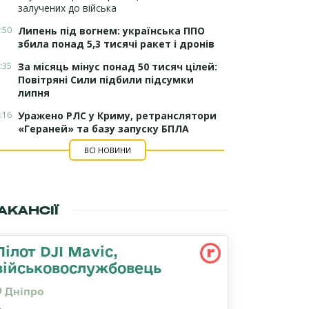
залучених до війська
:50
Липень під вогнем: українська ППО
збила понад 5,3 тисячі ракет і дронів
:35
За місяць мінус понад 50 тисяч цілей:
Повітряні Сили підбили підсумки
липня
:16
Уражено РЛС у Криму, ретранслятори
«Гераней» та базу запуску БПЛА
ВСІ НОВИНИ
АКАНСІЇ
Пілот DJI Mavic,
військовослужбовець
Дніпро