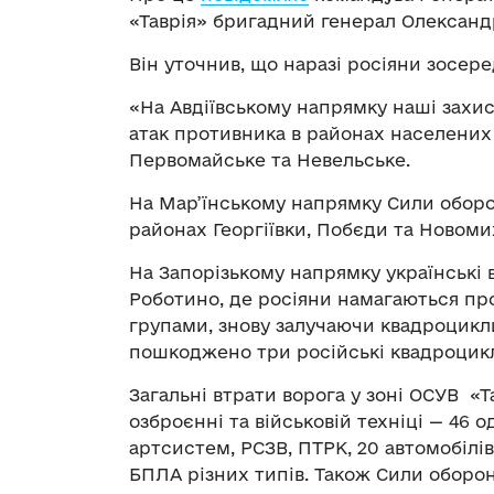
«Таврія» бригадний генерал Олександ
Він уточнив, що наразі росіяни зосер
«На Авдіївському напрямку наші захис
атак противника в районах населених 
Первомайське та Невельське.
На Мар’їнському напрямку Сили обор
районах Георгіївки, Побєди та Новоми
На Запорізькому напрямку українські 
Роботино, де росіяни намагаються п
групами, знову залучаючи квадроцикли
пошкоджено три російські квадроцикл
Загальні втрати ворога у зоні ОСУВ «Та
озброєнні та військовій техніці — 46 о
артсистем, РСЗВ, ПТРК, 20 автомобілів
БПЛА різних типів. Також Сили оборо