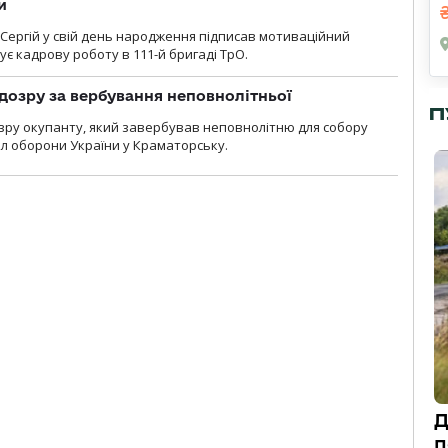
и
 Сергій у свій день народження підписав мотиваційний
ує кадрову роботу в 111-й бригаді ТрО.
дозру за вербування неповнолітньої
П
зру окупанту, який завербував неповнолітню для собору
л оборони України у Краматорську.
Д
п