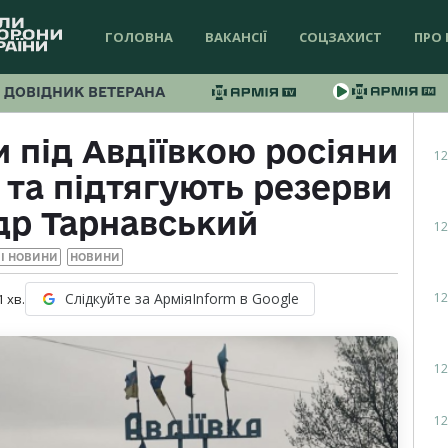
ГОЛОВНА
ВАКАНСІЇ
СОЦЗАХИСТ
ПРО 
ДОВІДНИК ВЕТЕРАНА
и під Авдіївкою росіяни
12
та підтягують резерви
др Тарнавський
12
І НОВИНИ
НОВИНИ
12
Слідкуйте за АрміяInform в Google
1
хв.
12
12