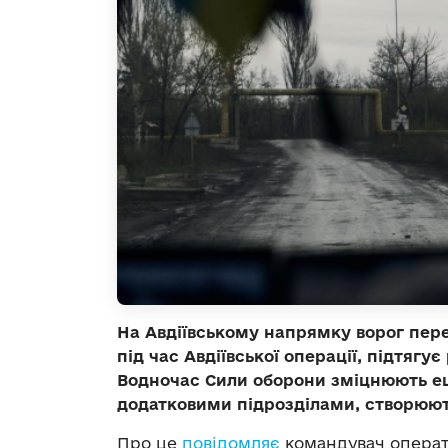
На Авдіївському напрямку ворог пер
під час Авдіївської операції, підтягу
Водночас Сили оборони зміцнюють е
додатковими підрозділами, створюють 
Про це
повідомляє
командувач операт