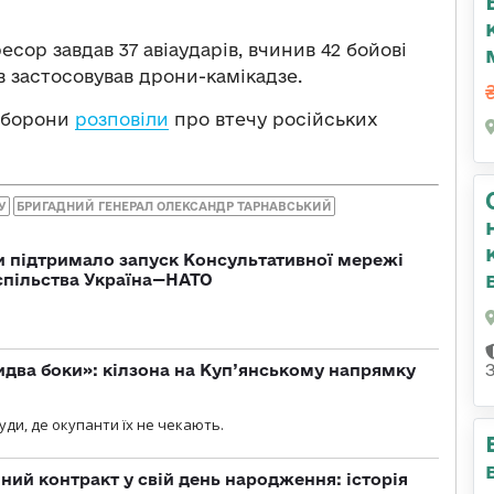
сор завдав 37 авіаударів, вчинив 42 бойові
ів застосовував дрони-камікадзе.
 оборони
розповіли
про втечу російських
У
БРИГАДНИЙ ГЕНЕРАЛ ОЛЕКСАНДР ТАРНАВСЬКИЙ
 підтримало запуск Консультативної мережі
спільства Україна—НАТО
бидва боки»: кілзона на Куп’янському напрямку
я
уди, де окупанти їх не чекають.
ний контракт у свій день народження: історія