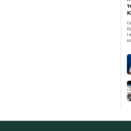
т
К
С
К
і 
н