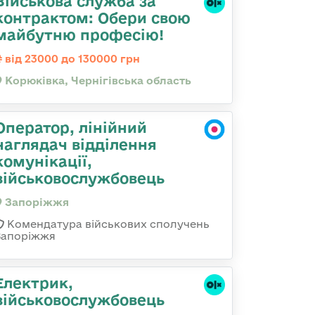
Військова служба за
контрактом: Обери свою
майбутню професію!
від 23000 до 130000 грн
Корюківка, Чернігівська область
Оператор, лінійний
наглядач відділення
комунікації,
військовослужбовець
Запоріжжя
Комендатура військових сполучень
Запоріжжя
Електрик,
військовослужбовець