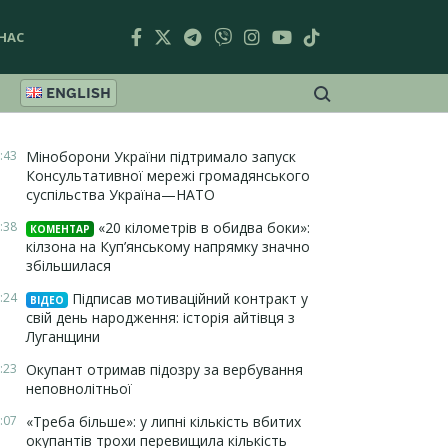
НАС
ENGLISH
:43
Міноборони України підтримало запуск
Консультативної мережі громадянського
суспільства Україна—НАТО
:38
«20 кілометрів в обидва боки»:
КОМЕНТАР
кілзона на Куп’янському напрямку значно
збільшилася
:24
Підписав мотиваційний контракт у
ВІДЕО
свій день народження: історія айтівця з
Луганщини
:23
Окупант отримав підозру за вербування
неповнолітньої
:07
«Треба більше»: у липні кількість вбитих
окупантів трохи перевищила кількість