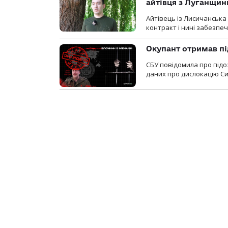
айтівця з Луганщин
Айтівець із Лисичанська
контракт і нині забезпеч
Окупант отримав пі
СБУ повідомила про підо
даних про дислокацію Си