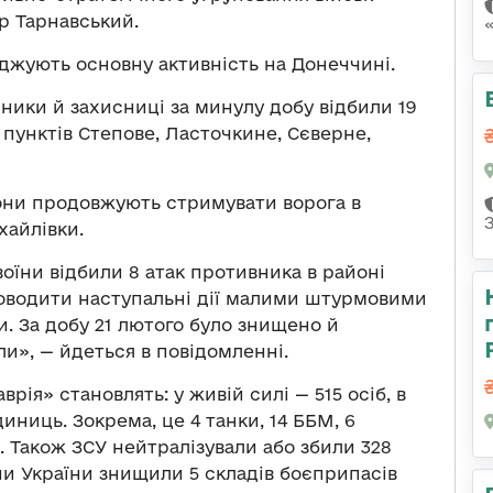
р Тарнавський.
еджують основну активність на Донеччині.
ники й захисниці за минулу добу відбили 19
пунктів Степове, Ласточкине, Сєверне,
они продовжують стримувати ворога в
хайлівки.
воїни відбили 8 атак противника в районі
роводити наступальні дії малими штурмовими
. За добу 21 лютого було знищено й
и», — йдеться в повідомленні.
врія» становлять: у живій силі — 515 осіб, в
диниць. Зокрема, це 4 танки, 14 ББМ, 6
. Також ЗСУ нейтралізували або збили 328
ни України знищили 5 складів боєприпасів