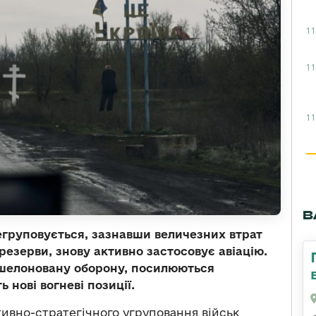
11
11
11
В
егруповується, зазнавши величезних втрат
є резерви, знову активно застосовує авіацію.
шелоновану оборону, посилюються
нові вогневі позиції.
ивно-стратегічного угруповання військ