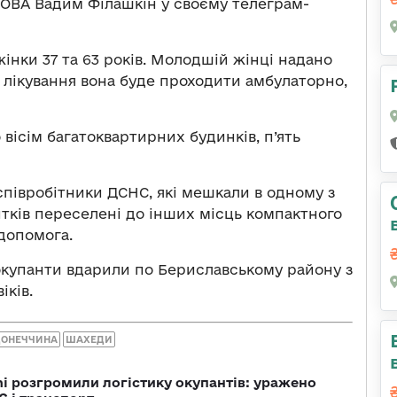
 ОВА Вадим Філашкін у своєму телеграм-
інки 37 та 63 років. Молодшій жінці надано
 лікування вона буде проходити амбулаторно,
ісім багатоквартирних будинків, п’ять
співробітники ДСНС, які мешкали в одному з
тків переселені до інших місць компактного
допомога.
окупанти вдарили по Бериславському району з
іків.
ДОНЕЧЧИНА
ШАХЕДИ
i розгромили логістику окупантів: уражено