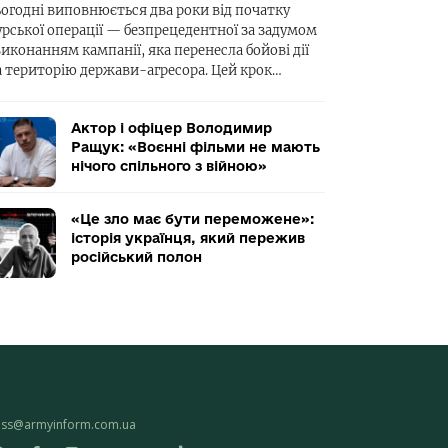
ьогодні виповнюється два роки від початку
урської операції — безпрецедентної за задумом
виконанням кампанії, яка перенесла бойові дії
а територію держави-агресора. Цей крок…
Актор і офіцер Володимир
Ращук: «Воєнні фільми не мають
нічого спільного з війною»
«Це зло має бути переможене»:
історія українця, який пережив
російський полон
ess@armyinform.com.ua