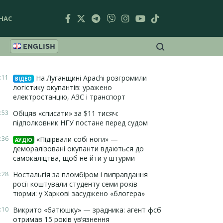
НАС
ENGLISH
:11
На Луганщині Apachi розгромили
ВІДЕО
логістику окупантів: уражено
електростанцію, АЗС і транспорт
:53
Обіцяв «списати» за $11 тисяч:
підполковник НГУ постане перед судом
:36
«Підірвали собі ноги» —
АУДІО
деморалізовані окупанти вдаються до
самокаліцтва, щоб не йти у штурми
:28
Ностальгія за пломбіром і виправдання
росії коштували студенту семи років
тюрми: у Харкові засуджено «блогера»
:10
Викрито «батюшку» — зрадника: агент фсб
отримав 15 років ув’язнення