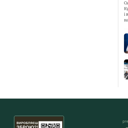
С
К
і 
н
pr