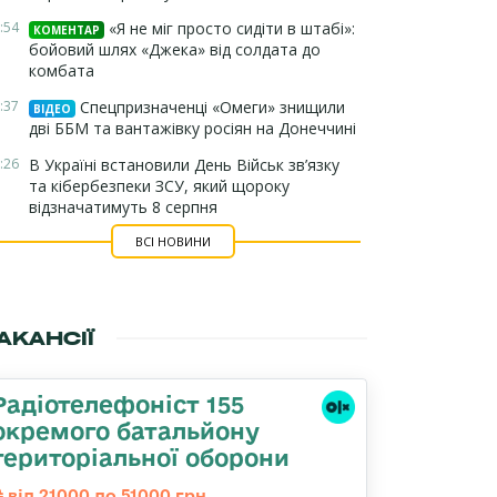
:54
«Я не міг просто сидіти в штабі»:
КОМЕНТАР
бойовий шлях «Джека» від солдата до
комбата
:37
Спецпризначенці «Омеги» знищили
ВІДЕО
дві ББМ та вантажівку росіян на Донеччині
:26
В Україні встановили День Військ зв’язку
та кібербезпеки ЗСУ, який щороку
відзначатимуть 8 серпня
ВСІ НОВИНИ
АКАНСІЇ
Радіотелефоніст 155
окремого батальйону
територіальної оборони
від 21000 до 51000 грн