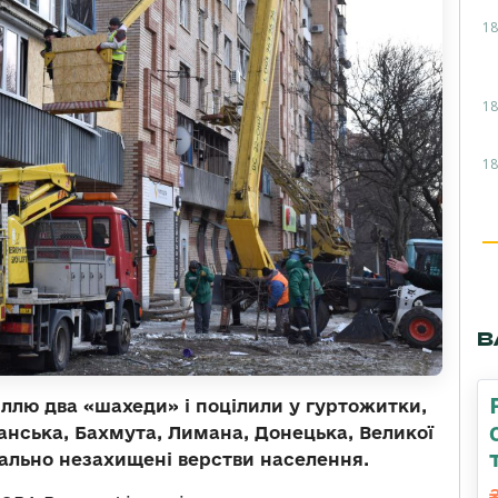
18
18
18
В
ллю два «шахеди» і поцілили у гуртожитки,
анська, Бахмута, Лимана, Донецька, Великої
іально незахищені верстви населення.