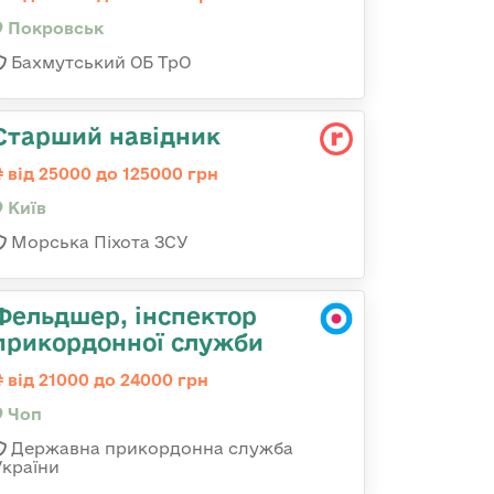
Покровськ
Бахмутський ОБ ТрО
Стаpший навідник
від 25000 до 125000 грн
Київ
Морська Піхота ЗСУ
Фельдшер, інспектор
прикордонної служби
від 21000 до 24000 грн
Чоп
Державна прикордонна служба
України