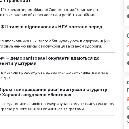
С і транспорт
1-ї окремої аеромобільної Слобожанської бригади на
 по ключових об’єктах логістики російських військ.
 $11 тисяч: підполковник НГУ постане перед
 підполковника НГУ, якого обвинувачують в одержанні $11
яти звільненню військовослужбовця за станом здоров’я.
ги» — деморалізовані окупанти вдаються до
не йти у штурми
і військові продовжують вдаватися до самокаліцтва в надії
х діях.
біром і виправдання росії коштували студенту
у Харкові засуджено «блогера»
о з педагогічних вишів популяризував комуністичну символіку
ресію рф. Вже нині він опиниться за ґратами.