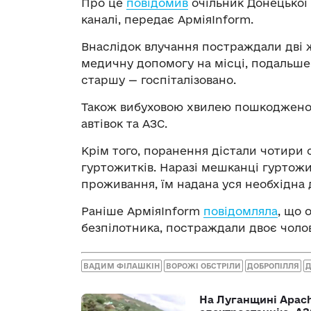
Про це
повідомив
очільник Донецької
каналі, передає АрміяInform.
Внаслідок влучання постраждали дві ж
медичну допомогу на місці, подальше
старшу — госпіталізовано.
Також вибуховою хвилею пошкоджено в
автівок та АЗС.
Крім того, поранення дістали чотири 
гуртожитків. Наразі мешканці гуртожи
проживання, їм надана уся необхідна 
Раніше АрміяInform
повідомляла
, що 
безпілотника, постраждали двоє чолов
ВАДИМ ФІЛАШКІН
ВОРОЖІ ОБСТРІЛИ
ДОБРОПІЛЛЯ
На Луганщині Apach