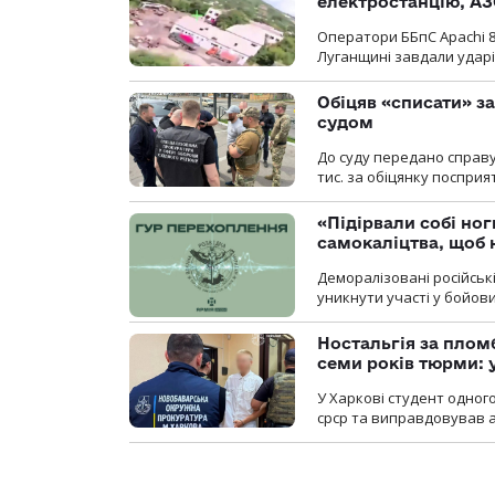
електростанцію, АЗ
Оператори ББпС Apachi 8
Луганщині завдали ударів
Обіцяв «списати» за
судом
До суду передано справу
тис. за обіцянку поспри
«Підірвали собі но
самокаліцтва, щоб 
Деморалізовані російськ
уникнути участі у бойови
Ностальгія за плом
семи років тюрми: 
У Харкові студент одног
срср та виправдовував аг