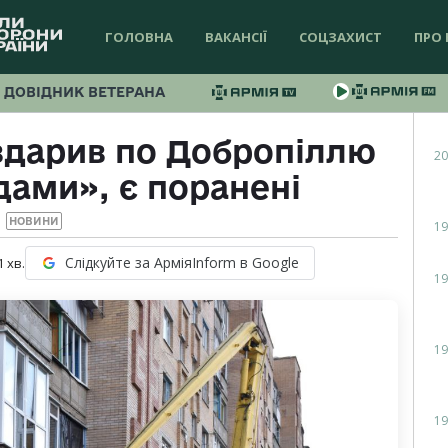
ГОЛОВНА
ВАКАНСІЇ
СОЦЗАХИСТ
ПРО 
ДОВІДНИК ВЕТЕРАНА
вдарив по Добропіллю
20
ами», є поранені
НОВИНИ
19
Слідкуйте за АрміяInform в Google
1
хв.
19
19
19