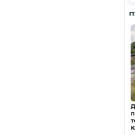
П
Д
п
т
К