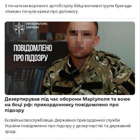
З початком ворожого артобстрілу бійці вогневої групи бригади
«Хижак» почули крики про допомогу.
Дезертирував під час оборони Маріуполя та воює
на боці рф: прикордоннику повідомлено про
підозру
Ексвійськовослужбовцю Державної прикордонної служби
України повідомлено про підозру у дезертирстві та державній
зраді.