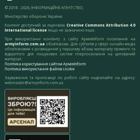
© 2018 - 2026, ІНФОРМАЦІЙНЕ АГЕНТСТВО,
Міністерство оборони України
Контент доступний за ліцензією
Creative Commons Attribution 4.0
International license
якщо не зазначено інше.
При використанні контенту з сайту АрміяInform посилання на
armyinform.com.ua
обов’язкове. Для суб’єктів у сфері онлайн-медіа
обов’язковим є розміщення у першому абзаці матеріалу прямого та
відкритого для пошукових систем гіперпосилання на цитований
матеріал.
Політика користування сайтом АрміяInform
Політика використання файлів cookie
Зауваження та пропозиції по роботі сайту надсилайте на адресу:
webmaster@armyinform.com.ua