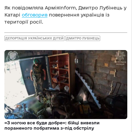
Як повідомляла АрміяInform, Дмитро Лубінець у
Катарі
обговорив
повернення українців із
території росії.
ДЕПОРТАЦІЯ УКРАЇНСЬКИХ ДІТЕЙ
ДМИТРО ЛУБІНЕЦЬ
«З ногою все буде добре»: бійці вивезли
пораненого побратима з-під обстрілу