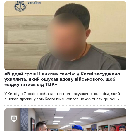
«Віддай гроші і виклич таксі»: у Києві засуджено
ухилянта, який ошукав вдову військового, щоб
«відкупитись від ТЦК»
У Києві до 7 років позбавлення волі засуджено чоловіка, який
ошукав дружину загиблого військового на 455 тисяч гривень.