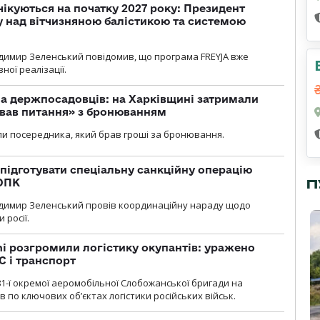
чікуються на початку 2027 року: Президент
у над вітчизняною балістикою та системою
димир Зеленський повідомив, що програма FREYJA вже
ної реалізації.
а держпосадовців: на Харківщині затримали
ував питання» з бронюванням
и посередника, який брав гроші за бронювання.
підготувати спеціальну санкційну операцію
П
 ОПК
димир Зеленський провів координаційну нараду щодо
 росії.
i розгромили логістику окупантів: уражено
С і транспорт
1-ї окремої аеромобільної Слобожанської бригади на
 по ключових об’єктах логістики російських військ.