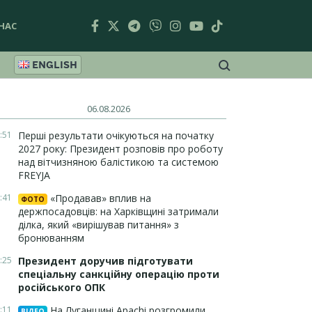
НАС
ENGLISH
06.08.2026
:51
Перші результати очікуються на початку
2027 року: Президент розповів про роботу
над вітчизняною балістикою та системою
FREYJA
:41
«Продавав» вплив на
ФОТО
держпосадовців: на Харківщині затримали
ділка, який «вирішував питання» з
бронюванням
:25
Президент доручив підготувати
спеціальну санкційну операцію проти
російського ОПК
:11
На Луганщині Apachi розгромили
ВІДЕО