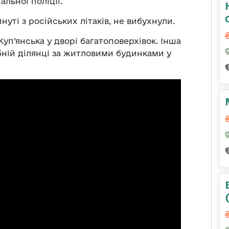
льної поліції.
нуті з російських літаків, не вибухнули.
уп’янська у дворі багатоповерхівок. Інша
бній ділянці за житловими будинками у