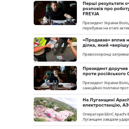
Перші результати о
розповів про робот
FREYJA
Президент України Воло
перебуває на етапі актив
«Продавав» вплив н
ділка, який «виріш
Правоохоронці затримал
Президент доручив 
проти російського
Президент України Воло
санкційної політики проти
На Луганщині Apach
електростанцію, АЗ
Оператори ББпС Apachi 8
Луганщині завдали ударів