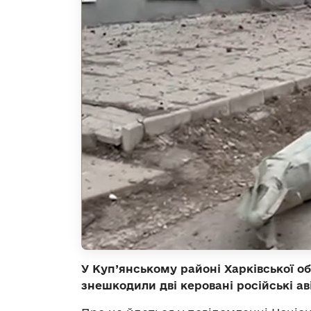
У Куп’янському районі Харківської об
знешкодили дві керовані російські ав