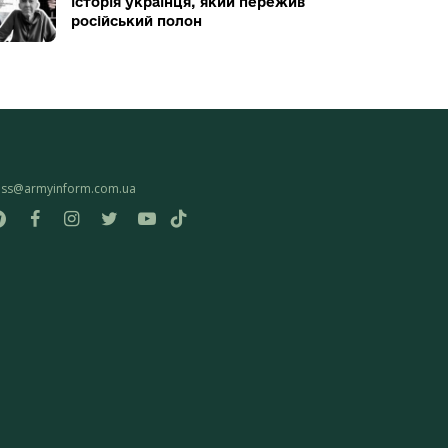
історія українця, який пережив
російський полон
ess@armyinform.com.ua