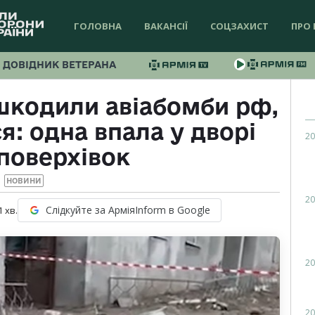
ГОЛОВНА
ВАКАНСІЇ
СОЦЗАХИСТ
ПРО 
ДОВІДНИК ВЕТЕРАНА
шкодили авіабомби рф,
я: одна впала у дворі
20
поверхівок
НОВИНИ
20
Слідкуйте за АрміяInform в Google
1
хв.
20
20