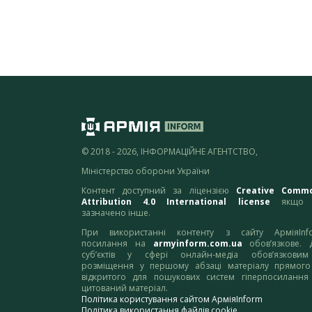
© 2018 - 2026, ІНФОРМАЦІЙНЕ АГЕНТСТВО,
Міністерство оборони України
Контент доступний за ліцензією
Creative Comm
Attribution 4.0 International license
якщо 
зазначено інше.
При використанні контенту з сайту АрміяInf
посилання на
armyinform.com.ua
обов’язкове. 
суб’єктів у сфері онлайн-медіа обов’язкови
розміщення у першому абзаці матеріалу прямого
відкритого для пошукових систем гіперпосилання
цитований матеріал.
Політика користування сайтом АрміяInform
Політика використання файлів cookie