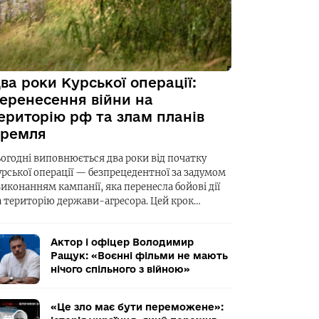
ва роки Курської операції:
еренесення війни на
ериторію рф та злам планів
ремля
ьогодні виповнюється два роки від початку
урської операції — безпрецедентної за задумом
виконанням кампанії, яка перенесла бойові дії
а територію держави-агресора. Цей крок…
Актор і офіцер Володимир
Ращук: «Воєнні фільми не мають
нічого спільного з війною»
«Це зло має бути переможене»: