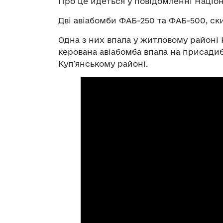
Про це йдеться у повідомленні Націона
Дві авіабомби ФАБ-250 та ФАБ-500, ски
Одна з них впала у житловому районі К
керована авіабомба впала на присади
Куп’янському районі.