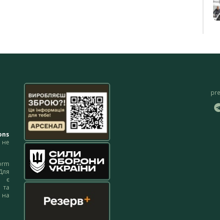
pr
ons
не
orm
Для
м є
 та
 на