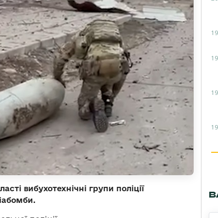
19
19
19
19
ласті вибухотехнічні групи поліції
В
іабомби.