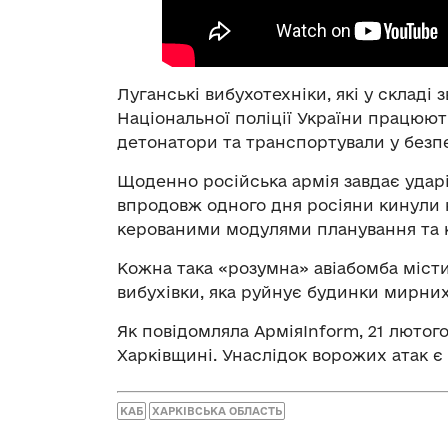
Луганські вибухотехніки, які у складі
Національної поліції України працюют
детонатори та транспортували у безп
Щоденно російська армія завдає ударі
впродовж одного дня росіяни кинули н
керованими модулями планування та к
Кожна така «розумна» авіабомба місти
вибухівки, яка руйнує будинки мирних
Як повідомляла АрміяInform, 21 лютого
Харківщині. Унаслідок ворожих атак є
КАБ
ХАРКІВСЬКА ОБЛАСТЬ