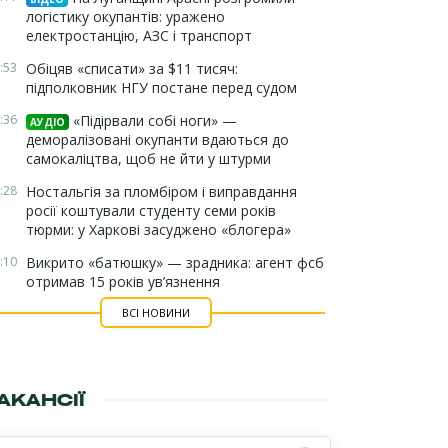
логістику окупантів: уражено
електростанцію, АЗС і транспорт
:53
Обіцяв «списати» за $11 тисяч:
підполковник НГУ постане перед судом
:36
«Підірвали собі ноги» —
АУДІО
деморалізовані окупанти вдаються до
самокаліцтва, щоб не йти у штурми
:28
Ностальгія за пломбіром і виправдання
росії коштували студенту семи років
тюрми: у Харкові засуджено «блогера»
:10
Викрито «батюшку» — зрадника: агент фсб
отримав 15 років ув’язнення
ВСІ НОВИНИ
АКАНСІЇ