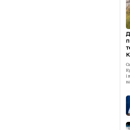
Д
п
т
К
С
К
і 
н