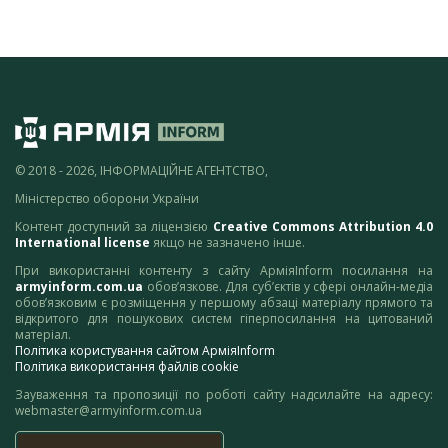
© 2018 - 2026, ІНФОРМАЦІЙНЕ АГЕНТСТВО,
Міністерство оборони України
Контент доступний за ліцензією
Creative Commons Attribution 4.0
International license
якщо не зазначено інше.
При використанні контенту з сайту АрміяInform посилання на
armyinform.com.ua
обов’язкове. Для суб’єктів у сфері онлайн-медіа
обов’язковим є розміщення у першому абзаці матеріалу прямого та
відкритого для пошукових систем гіперпосилання на цитований
матеріал.
Політика користування сайтом АрміяInform
Політика використання файлів cookie
Зауваження та пропозиції по роботі сайту надсилайте на адресу:
webmaster@armyinform.com.ua