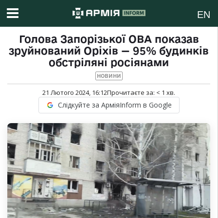
EN
Голова Запорізької ОВА показав
зруйнований Оріхів — 95% будинків
обстріляні росіянами
НОВИНИ
21 Лютого 2024, 16:12
Прочитаєте за:
< 1
хв.
Слідкуйте за АрміяInform в Google