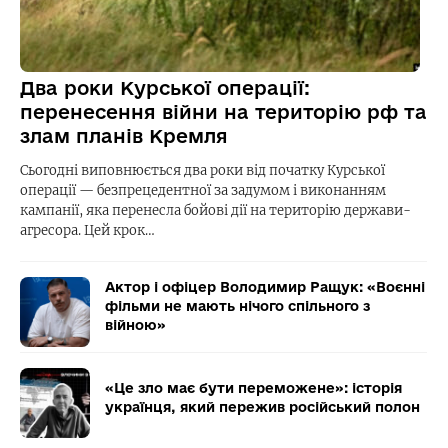
Два роки Курської операції:
перенесення війни на територію рф та
злам планів Кремля
Сьогодні виповнюється два роки від початку Курської
операції — безпрецедентної за задумом і виконанням
кампанії, яка перенесла бойові дії на територію держави-
агресора. Цей крок…
Актор і офіцер Володимир Ращук: «Воєнні
фільми не мають нічого спільного з
війною»
«Це зло має бути переможене»: історія
українця, який пережив російський полон