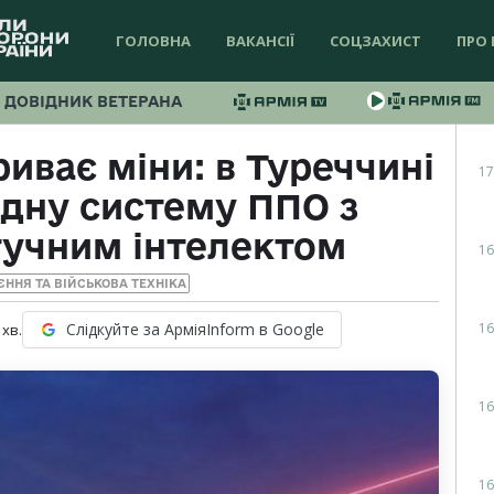
ГОЛОВНА
ВАКАНСІЇ
СОЦЗАХИСТ
ПРО 
ДОВІДНИК ВЕТЕРАНА
риває міни: в Туреччині
17
идну систему ППО з
тучним інтелектом
16
ЄННЯ ТА ВІЙСЬКОВА ТЕХНІКА
16
Слідкуйте за АрміяInform в Google
хв.
16
16