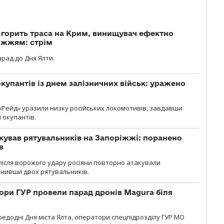
, горить траса на Крим, винищувач ефектно
іжжям: стрім
рад до Дня Ялти.
купантів із днем залізничних військ: уражено
«Рейд» уразили низку російських локомотивів, завдавши
і окупантів.
кував рятувальників на Запоріжжі: поранено
в
і після ворожого удару росіяни повторно атакували
анивши двох рятувальників.
ори ГУР провели парад дронів Magura біля
ередодні Дня міста Ялта, оператори спецпідрозділу ГУР МО