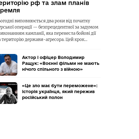
ериторію рф та злам планів
ремля
ьогодні виповнюється два роки від початку
урської операції — безпрецедентної за задумом
виконанням кампанії, яка перенесла бойові дії
а територію держави-агресора. Цей крок…
Актор і офіцер Володимир
Ращук: «Воєнні фільми не мають
нічого спільного з війною»
«Це зло має бути переможене»:
історія українця, який пережив
російський полон