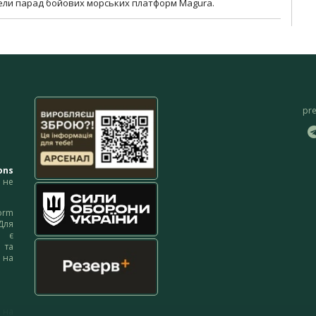
вели парад бойових морських платформ Magura.
pr
ons
не
orm
Для
м є
 та
 на
 на