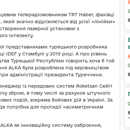
цевим телерадіомовником TRT Haber, фахівці
 який значно відрізняється від усієї «лінійки»
 створення лазерної установки з
го інтелекту.
рої представниками турецького розробника
і IDEF у Стамбулі у 2019 році. А про рівень
цтва Турецької Республіки говорить хоча б той
ння ALKA була розроблена під керівництвом
при адміністрації президента Туреччини.
енеджер із передових систем Roketsan Сейіт
ючу зброю, в тому числі за рахунок штучного
тових подій, зокрема бойових дій в Україні. За
уде потрібна для протидії «асиметричним
 ALKA як інноваційну систему озброєння,