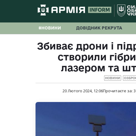
#НОВИНИ
ДОВІДНИК РЕКРУТА
Збиває дрони і під
створили гібр
лазером та ш
НОВИНИ
ОЗБРО
20 Лютого 2024, 12:06
Прочитаєте за:
3