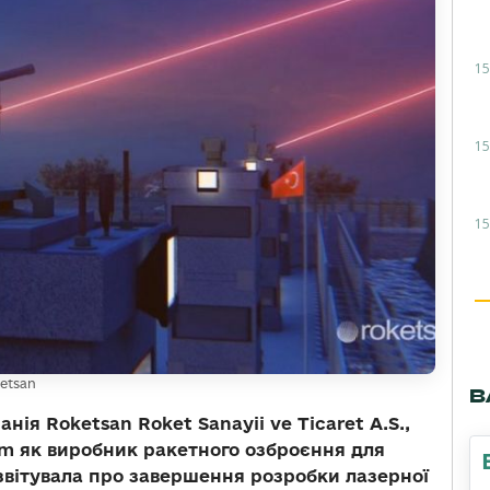
15
15
15
etsan
В
ія Roketsan Roket Sanayii ve Ticaret A.S.,
rm як виробник ракетного озброєння для
звітувала про завершення розробки лазерної