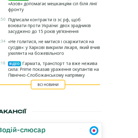
«Азов» допомагає мешканцям сіл біля лінії
фронту
:50
Підписали контракти із зс рф, щоб
воювати проти України: двох зрадників
засуджено до 15 років ув’язнення
:34
«Не голитися, не митися і скаржитися на
сусідів»: у Харкові викрили лікаря, який вчив
ухилянта на божевільного
:18
Гармата, транспорт та вже нежива
ВІДЕО
сила: Prime показав ураження окупантів на
Північно-Слобожанському напрямку
ВСІ НОВИНИ
АКАНСІЇ
Водій-слюсар