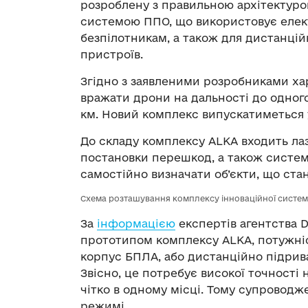
розроблену з правильною архітектуро
системою ППО, що використовує електр
безпілотникам, а також для дистанцій
пристроїв.
Згідно з заявленими розробниками ха
вражати дрони на дальності до одног
км. Новий комплекс випускатиметься 
До складу комплексу ALKA входить лаз
постановки перешкод, а також систе
самостійно визначати об’єкти, що ста
Схема розташування комплексу інноваційної систем
За
інформацією
експертів агентства D
прототипом комплексу ALKA, потужні
корпус БПЛА, або дистанційно підрив
Звісно, це потребує високої точності
чітко в одному місці. Тому супроводж
режимі.