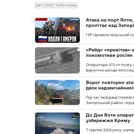
ОВТ
ППО
ТУРЕЧЧИНА
Атака на порт Ялти
пролітає над Запор
ГУР провело морський па
«Рейд» «привітав» о
локомотиви росіян
Оператори 413-го полку 
відчутної шкоди логістиц
Ворог повторно ата
двох надзвичайникі
Під час ліквідації пожеж
Запорізький район, пор
До Дня Ялти операт
узбережжя Криму
7 серпня 2026 року, нап