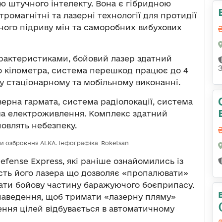
ю штучного інтелекту. Вона є гібридною
омагнітні та лазерні технології для протидії
ного підриву мін та саморобних вибухових
рактеристиками, бойовий лазер здатний
о кілометра, система перешкод працює до 4
у стаціонарному та мобільному виконанні.
ерна гармата, система радіолокації, система
ма електроживлення. Комплекс здатний
новлять небезпеку.
и озброєння ALKA. Інфографіка Roketsan
efense Express, які раніше ознайомились із
сть його лазера що дозволяє «пропалювати»
ати бойову частину баражуючого боєприпасу.
 наведення, щоб тримати «лазерну пляму»
ення цілей відбувається в автоматичному