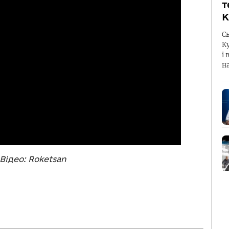
т
К
С
К
і 
н
Відео: Roketsan