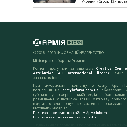
України «Group 13» про
© 2018 - 2026, ІНФОРМАЦІЙНЕ АГЕНТСТВО,
Міністерство оборони України
Контент доступний за ліцензією
Creative Comm
Attribution 4.0 International license
якщо 
зазначено інше.
При використанні контенту з сайту АрміяInf
посилання на
armyinform.com.ua
обов’язкове. 
суб’єктів у сфері онлайн-медіа обов’язкови
розміщення у першому абзаці матеріалу прямого
відкритого для пошукових систем гіперпосилання
цитований матеріал.
Політика користування сайтом АрміяInform
Політика використання файлів cookie
Зауваження та пропозиції по роботі сайту надсилайте