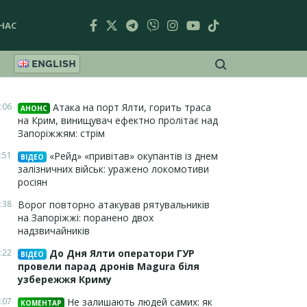
НАС
ENGLISH
:06
Атака на порт Ялти, горить траса
АНОНС
на Крим, винищувач ефектно пролітає над
Запоріжжям: стрім
:51
«Рейд» «привітав» окупантів із днем
ВІДЕО
залізничних військ: уражено локомотиви
росіян
:38
Ворог повторно атакував рятувальників
на Запоріжжі: поранено двох
надзвичайників
:22
До Дня Ялти оператори ГУР
ВІДЕО
провели парад дронів Magura біля
узбережжя Криму
:07
Не залишають людей самих: як
КОМЕНТАР