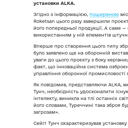
установки ALKA.
Згідно з інформацією,
поширеною
міс
Roketsan цього разу завершили проєкт,
його попередньої продукції. А саме —
використанням у ній елементів штучно
Вперше про створення цього типу зб
було заявлено ще на оборонній виставц
уваги до цього проєкту з боку керівни
факт, що інноваційна система озброє
управління оборонної промисловості 
Як повідомив, представляючи ALKA, м
Тунч, необхідність удосконалити існу
інтелекту, виникла на тлі останніх сві
його словами, Туреччині така зброя б
загрозам».
Сейіт Тунч охарактеризував установку