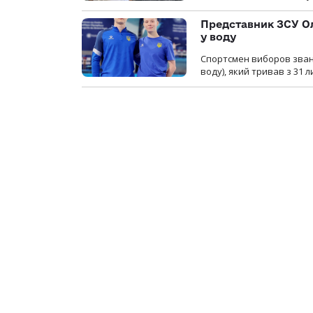
Представник ЗСУ Ол
у воду
Спортсмен виборов званн
воду), який тривав з 31 