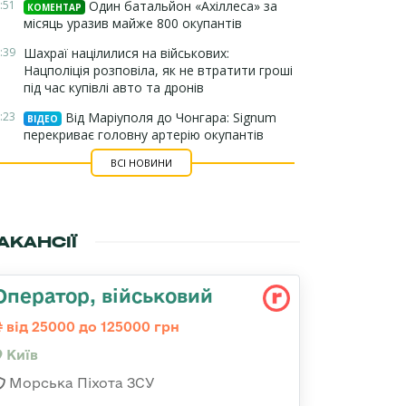
:51
Один батальйон «Ахіллеса» за
КОМЕНТАР
місяць уразив майже 800 окупантів
:39
Шахраї націлилися на військових:
Нацполіція розповіла, як не втратити гроші
під час купівлі авто та дронів
:23
Від Маріуполя до Чонгара: Signum
ВІДЕО
перекриває головну артерію окупантів
ВСІ НОВИНИ
АКАНСІЇ
Опеpатоp, військовий
від 25000 до 125000 грн
Київ
Морська Піхота ЗСУ