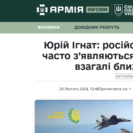
#НОВИНИ
ДОВІДНИК РЕКРУТА
Юрій Ігнат: росій
часто з’являються
взагалі бл
АКТУАЛЬ
20 Лютого 2024, 13:46
Прочитаєте за:
< 