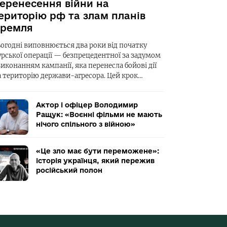
еренесення війни на
ериторію рф та злам планів
ремля
ьогодні виповнюється два роки від початку
урської операції — безпрецедентної за задумом
виконанням кампанії, яка перенесла бойові дії
а територію держави-агресора. Цей крок…
Актор і офіцер Володимир
Ращук: «Воєнні фільми не мають
нічого спільного з війною»
«Це зло має бути переможене»:
історія українця, який пережив
російський полон