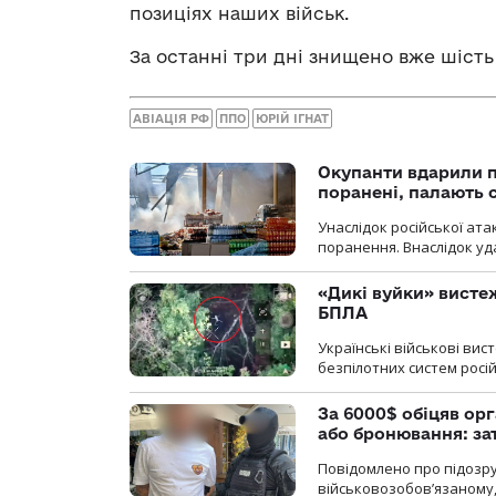
позиціях наших військ.
За останні три дні знищено вже шість 
АВІАЦІЯ РФ
ППО
ЮРІЙ ІГНАТ
Окупанти вдарили п
поранені, палають 
Унаслідок російської ат
поранення. Внаслідок уд
«Дикі вуйки» висте
БПЛА
Українські військові ви
безпілотних систем росій
За 6000$ обіцяв орг
або бронювання: з
Повідомлено про підозру
військовозобов’язаному, 