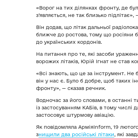
«Ворог на тих ділянках фронту, де бул
з’являється, не так близько підлітає», 
Він додав, що літак дальньої радіолок
ближче до ростова, тому що росіяни б
до українських кордонів.
На питання про те, які засоби уражен
ворожих літаків, Юрій Ігнат не став к
«Всі знають, що це за інструмент. Не 
він у нас є. Було б добре, щоб таких і
фронту», — сказав речник.
Водночас за його словами, в останні т
із застосуванням КАБів, в тому числі д
застосовує штурмову авіацію.
Як повідомляла АрміяInform, 19 лютог
з
нищили два російські літаки
, які за