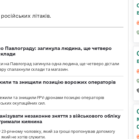
російських літаків.
о Павлограду: загинула людина, ще четверо
склади
аки на Павлоград загинула одна людина, ще четверо дістали
ару спалахнули склади та магазин.
жили та знищили позицію ворожих операторів
стежили та знищили FPV-дронами позицію операторів
ських окупаційних сил.
анізувати незаконне зняття з військового обліку
атримали киянина
 23-річному чоловіку, який за гроші пропонував допомогу
який не хотів служити.