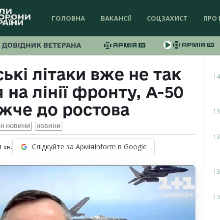
ГОЛОВНА
ВАКАНСІЇ
СОЦЗАХИСТ
ПРО 
ДОВІДНИК ВЕТЕРАНА
ські літаки вже не так
14
 на лінії фронту, А-50
ижче до ростова
13
НІ НОВИНИ
НОВИНИ
13
Слідкуйте за АрміяInform в Google
1
хв.
13
13