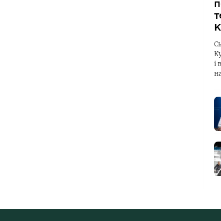
п
т
К
С
К
і 
н