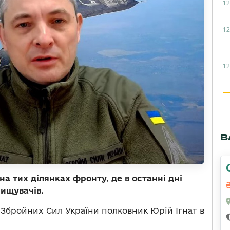
12
12
12
В
а тих ділянках фронту, де в останні дні
нищувачів.
 Збройних Сил України полковник Юрій Ігнат в