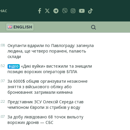
НАС
ENGLISH
:08
Окупанти вдарили по Павлограду: загинула
людина, ще четверо поранені, палають
склади
:52
«Дикі вуйки» вистежили та знищили
ВІДЕО
позицію ворожих операторів БПЛА
:37
За 6000$ обіцяв організувати незаконне
зняття з військового обліку або
бронювання: затримали киянина
:22
Представник ЗСУ Олексій Середа став
чемпіоном Європи зі стрибків у воду
:07
За добу ліквідовано 68 точок вильоту
ворожих дронів — СБС