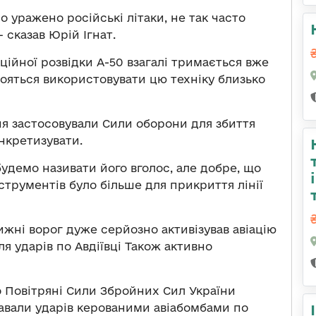
о уражено російські літаки, не так часто
— сказав Юрій Ігнат.
аційної розвідки А-50 взагалі тримається вже
ояться використовувати цю техніку близько
ня застосовували Сили оборони для збиття
онкретизувати.
будемо називати його вголос, але добре, що
нструментів було більше для прикриття лінії
ижні ворог дуже серйозно активізував авіацію
ля ударів по Авдіївці Також активно
о Повітряні Сили Збройних Сил України
вдавали ударів керованими авіабомбами по