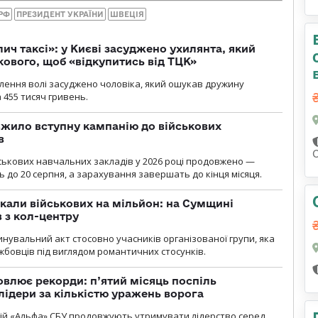
РФ
ПРЕЗИДЕНТ УКРАЇНИ
ШВЕЦІЯ
лич таксі»: у Києві засуджено ухилянта, який
кового, щоб «відкупитись від ТЦК»
авлення волі засуджено чоловіка, який ошукав дружину
 455 тисяч гривень.
жило вступну кампанію до військових
в
ськових навчальних закладів у 2026 році продовжено —
до 20 серпня, а зарахування завершать до кінця місяця.
укали військових на мільйон: на Сумщині
 з кол-центру
нувальний акт стосовно учасників організованої групи, яка
бовців під виглядом романтичних стосунків.
влює рекорди: п’ятий місяць поспіль
лідери за кількістю уражень ворога
цій «Альфа» СБУ продовжують утримувати лідерство серед