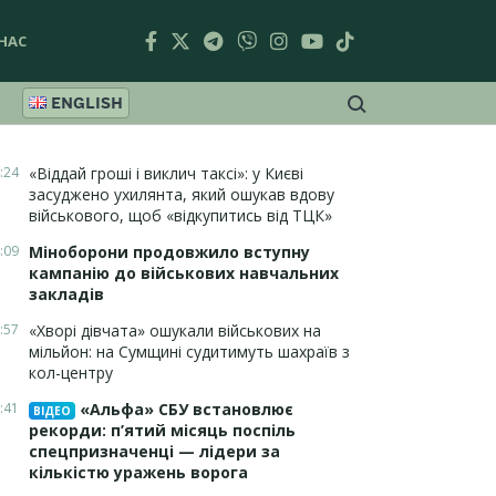
НАС
ENGLISH
:24
«Віддай гроші і виклич таксі»: у Києві
засуджено ухилянта, який ошукав вдову
військового, щоб «відкупитись від ТЦК»
:09
Міноборони продовжило вступну
кампанію до військових навчальних
закладів
:57
«Хворі дівчата» ошукали військових на
мільйон: на Сумщині судитимуть шахраїв з
кол-центру
:41
«Альфа» СБУ встановлює
ВІДЕО
рекорди: п’ятий місяць поспіль
спецпризначенці — лідери за
кількістю уражень ворога