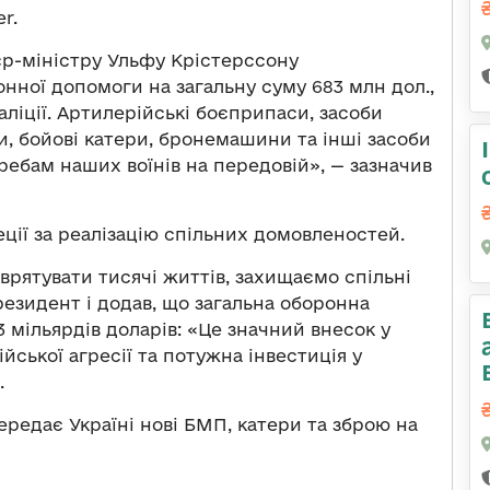
r.
єр-міністру Ульфу Крістерссону
онної допомоги на загальну суму 683 млн дол.,
аліції. Артилерійські боєприпаси, засоби
, бойові катери, бронемашини та інші засоби
ебам наших воїнів на передовій», — зазначив
ії за реалізацію спільних домовленостей.
врятувати тисячі життів, захищаємо спільні
резидент і додав, що загальна оборонна
 мільярдів доларів: «Це значний внесок у
йської агресії та потужна інвестиція у
.
ередає Україні нові БМП, катери та зброю на