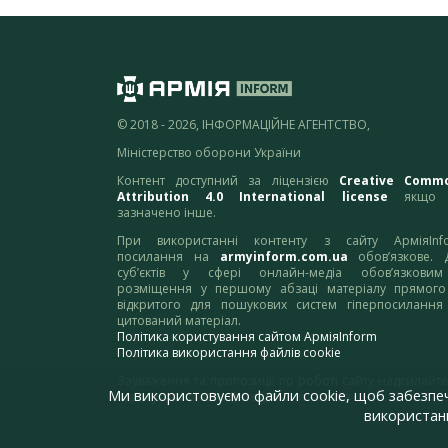
© 2018 - 2026, ІНФОРМАЦІЙНЕ АГЕНТСТВО,
Міністерство оборони України
Контент доступний за ліцензією
Creative Comm
Attribution 4.0 International license
якщо 
зазначено інше.
При використанні контенту з сайту АрміяInf
посилання на
armyinform.com.ua
обов’язкове. 
суб’єктів у сфері онлайн-медіа обов’язкови
розміщення у першому абзаці матеріалу прямого
відкритого для пошукових систем гіперпосилання
цитований матеріал.
Політика користування сайтом АрміяInform
Політика використання файлів cookie
Зауваження та пропозиції по роботі сайту надсилайте
Ми використовуємо файли cookie, щоб забезпе
адресу:
webmaster@armyinform.com.ua
використанн