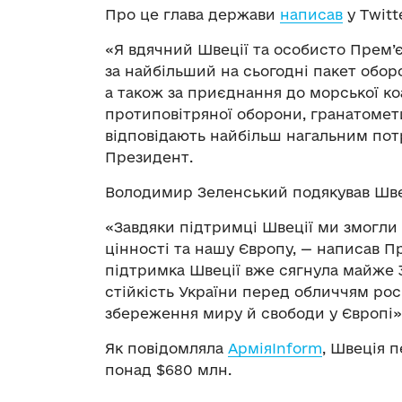
Про це глава держави
написав
у Тwitte
«Я вдячний Швеції та особисто Прем’
за найбільший на сьогодні пакет обор
а також за приєднання до морської ко
протиповітряної оборони, гранатомети
відповідають найбільш нагальним потр
Президент.
Володимир Зеленський подякував Швец
«Завдяки підтримці Швеції ми змогли 
цінності та нашу Європу, — написав П
підтримка Швеції вже сягнула майже 3
стійкість України перед обличчям росі
збереження миру й свободи у Європі»
Як повідомляла
АрміяInform
, Швеція п
понад $680 млн.