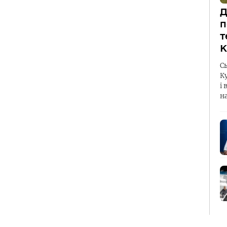
Д
п
т
К
С
К
і 
н