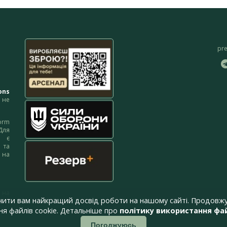
pr
ons
не
orm
Для
м є
 та
 на
 на
чити вам найкращий досвід роботи на нашому сайті. Продовжу
я файлів cookie. Детальніше про
політику використання фай
Погоджуюсь