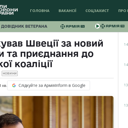
ГОЛОВНА
ВАКАНСІЇ
СОЦЗАХИСТ
ПРО 
ДОВІДНИК ВЕТЕРАНА
ував Швеції за новий
14
и та приєднання до
ої коаліції
14
НОВИНИ
13
Слідкуйте за АрміяInform в Google
1
хв.
13