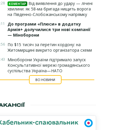
:28
Від виявлення до удару — лічені
КОМЕНТАР
хвилини: як 58-ма бригада нищить ворога
на Південно-Слобожанському напрямку
:11
До програми «Плюси» в додатку
Армія+ долучилися три нові компанії
— Міноборони
:56
По $15 тисяч за перетин кордону: на
Житомирщині викрито організатора схеми
:43
Міноборони України підтримало запуск
Консультативної мережі громадянського
суспільства Україна—НАТО
ВСІ НОВИНИ
АКАНСІЇ
Кабельник-спаювальник