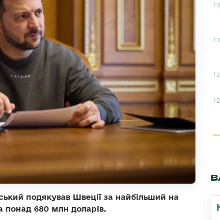
13
13
12
12
В
ький подякував Швеції за найбільший на
а понад 680 млн доларів.