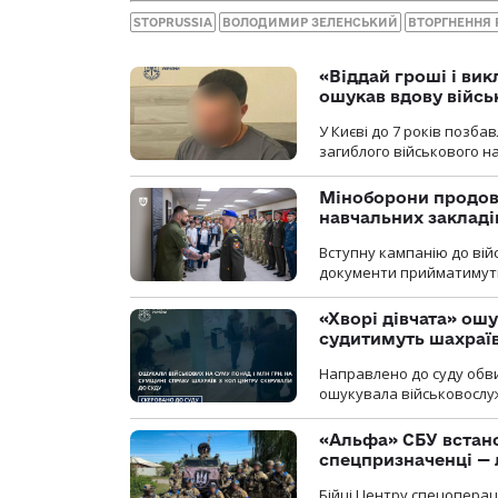
STOPRUSSIA
ВОЛОДИМИР ЗЕЛЕНСЬКИЙ
ВТОРГНЕННЯ 
«Віддай гроші і вик
ошукав вдову війсь
У Києві до 7 років позб
загиблого військового на
Міноборони продов
навчальних закладі
Вступну кампанію до вій
документи прийматимуть 
«Хворі дівчата» ош
судитимуть шахраїв
Направлено до суду обви
ошукувала військовослуж
«Альфа» СБУ встано
спецпризначенці — 
Бійці Центру спецопера