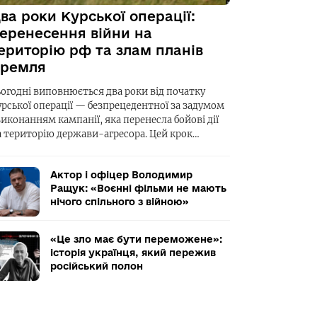
ва роки Курської операції:
еренесення війни на
ериторію рф та злам планів
ремля
ьогодні виповнюється два роки від початку
урської операції — безпрецедентної за задумом
виконанням кампанії, яка перенесла бойові дії
а територію держави-агресора. Цей крок…
Актор і офіцер Володимир
Ращук: «Воєнні фільми не мають
нічого спільного з війною»
«Це зло має бути переможене»:
історія українця, який пережив
російський полон