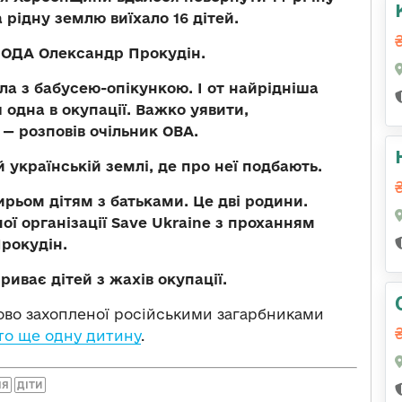
 рідну землю виїхало 16 дітей.
 ОДА Олександр Прокудін.
ла з бабусею-опікункою. І от найрідніша
одна в окупації. Важко уявити,
 — розповів очільник ОВА.
й українській землі, де про неї подбають.
ирьом дітям з батьками. Це дві родини.
ої організації Save Ukraine з проханням
рокудін.
ириває дітей з жахів окупації.
сово захопленої російськими загарбниками
то ще одну дитину
.
ІЯ
ДІТИ