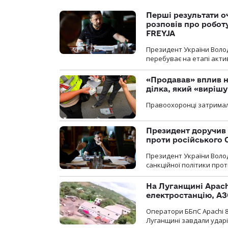
Перші результати о
розповів про робот
FREYJA
Президент України Воло
перебуває на етапі актив
«Продавав» вплив н
ділка, який «виріш
Правоохоронці затримал
Президент доручив 
проти російського
Президент України Воло
санкційної політики проти
На Луганщині Apach
електростанцію, АЗ
Оператори ББпС Apachi 8
Луганщині завдали ударів