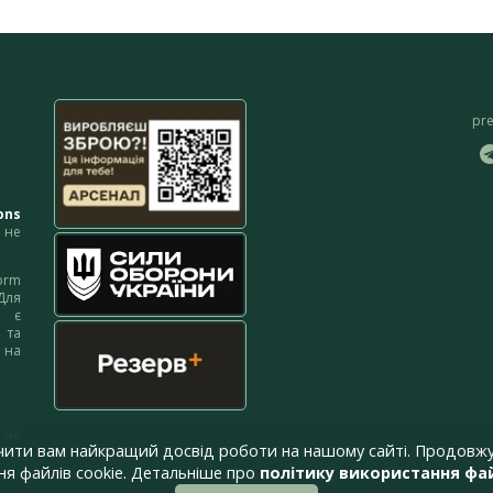
pr
ons
не
orm
Для
м є
 та
 на
 на
чити вам найкращий досвід роботи на нашому сайті. Продовжу
я файлів cookie. Детальніше про
політику використання фай