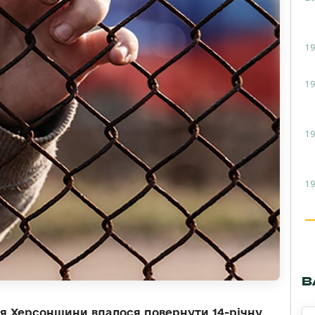
19
19
19
19
В
я Херсонщини вдалося повернути 14-річну