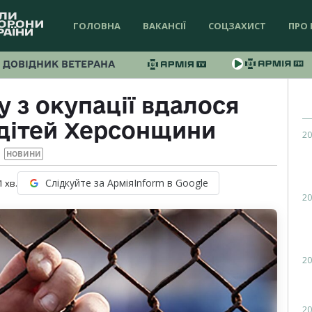
ГОЛОВНА
ВАКАНСІЇ
СОЦЗАХИСТ
ПРО 
ДОВІДНИК ВЕТЕРАНА
у з окупації вдалося
 дітей Херсонщини
20
НОВИНИ
Слідкуйте за АрміяInform в Google
1
хв.
20
20
20