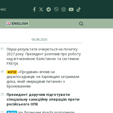
НАС
ENGLISH
06.08.2026
:51
Перші результати очікуються на початку
2027 року: Президент розповів про роботу
над вітчизняною балістикою та системою
FREYJA
:41
«Продавав» вплив на
ФОТО
держпосадовців: на Харківщині затримали
ділка, який «вирішував питання» з
бронюванням
:25
Президент доручив підготувати
спеціальну санкційну операцію проти
російського ОПК
:11
На Луганщині Apachi розгромили
ВІДЕО