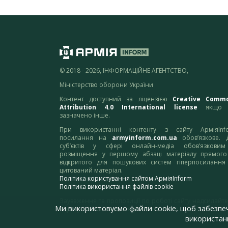
© 2018 - 2026, ІНФОРМАЦІЙНЕ АГЕНТСТВО,
Міністерство оборони України
Контент доступний за ліцензією
Creative Comm
Attribution 4.0 International license
якщо 
зазначено інше.
При використанні контенту з сайту АрміяInf
посилання на
armyinform.com.ua
обов’язкове. 
суб’єктів у сфері онлайн-медіа обов’язкови
розміщення у першому абзаці матеріалу прямого
відкритого для пошукових систем гіперпосилання
цитований матеріал.
Політика користування сайтом АрміяInform
Політика використання файлів cookie
Зауваження та пропозиції по роботі сайту надсилайте
Ми використовуємо файли cookie, щоб забезпе
адресу:
webmaster@armyinform.com.ua
використанн