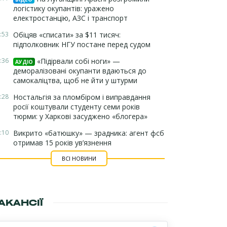
логістику окупантів: уражено
електростанцію, АЗС і транспорт
:53
Обіцяв «списати» за $11 тисяч:
підполковник НГУ постане перед судом
:36
«Підірвали собі ноги» —
АУДІО
деморалізовані окупанти вдаються до
самокаліцтва, щоб не йти у штурми
:28
Ностальгія за пломбіром і виправдання
росії коштували студенту семи років
тюрми: у Харкові засуджено «блогера»
:10
Викрито «батюшку» — зрадника: агент фсб
отримав 15 років ув’язнення
ВСІ НОВИНИ
АКАНСІЇ