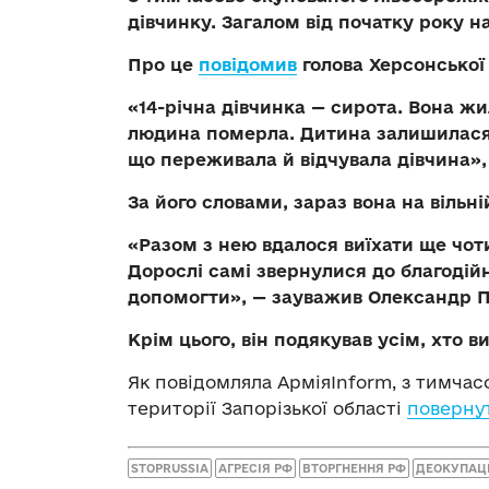
дівчинку. Загалом від початку року на
Про це
повідомив
голова Херсонської
«14-річна дівчинка — сирота. Вона жи
людина померла. Дитина залишилася 
що переживала й відчувала дівчина»,
За його словами, зараз вона на вільні
«Разом з нею вдалося виїхати ще чот
Дорослі самі звернулися до благодійн
допомогти», — зауважив Олександр П
Крім цього, він подякував усім, хто в
Як повідомляла АрміяInform, з тимча
території Запорізької області
поверну
STOPRUSSIA
АГРЕСІЯ РФ
ВТОРГНЕННЯ РФ
ДЕОКУПАЦ