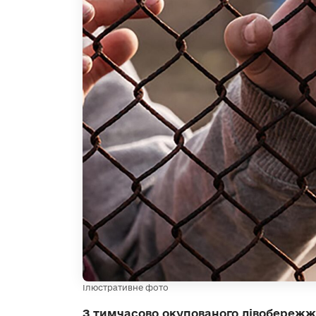
Ілюстративне фото
З тимчасово окупованого лівобережж