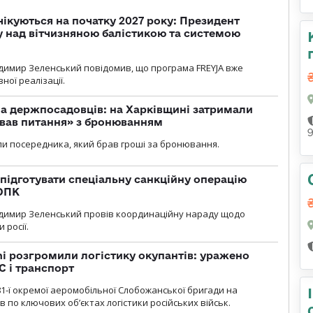
чікуються на початку 2027 року: Президент
у над вітчизняною балістикою та системою
димир Зеленський повідомив, що програма FREYJA вже
ної реалізації.
а держпосадовців: на Харківщині затримали
ував питання» з бронюванням
и посередника, який брав гроші за бронювання.
підготувати спеціальну санкційну операцію
 ОПК
димир Зеленський провів координаційну нараду щодо
 росії.
i розгромили логістику окупантів: уражено
С і транспорт
1-ї окремої аеромобільної Слобожанської бригади на
 по ключових об’єктах логістики російських військ.