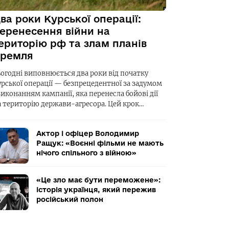
ва роки Курської операції:
еренесення війни на
ериторію рф та злам планів
ремля
ьогодні виповнюється два роки від початку
урської операції — безпрецедентної за задумом
виконанням кампанії, яка перенесла бойові дії
а територію держави-агресора. Цей крок…
Актор і офіцер Володимир
Ращук: «Воєнні фільми не мають
нічого спільного з війною»
«Це зло має бути переможене»:
історія українця, який пережив
російський полон