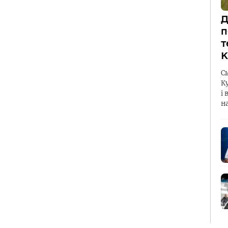
Д
п
т
К
С
К
і 
н