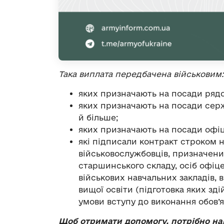
Така виплата передбачена військовим:
яких призначають на посади рядо
яких призначають на посади серж
й більше;
яких призначають на посади офі
які підписали контракт строком на
військовослужбовців, призначени
старшинського складу, осіб офіц
військових навчальних закладів, 
вищої освіти (підготовка яких зд
умови вступу до виконання обов’я
Щоб отримати допомогу, потрібно на