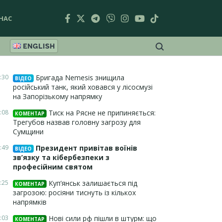
НАС
ENGLISH
:30
Бригада Nemesis знищила
ВІДЕО
російський танк, який ховався у лісосмузі
на Запорізькому напрямку
:08
Тиск на Рясне не припиняється:
КОМЕНТАР
Трегубов назвав головну загрозу для
Сумщини
:49
Президент привітав воїнів
ВІДЕО
зв’язку та кібербезпеки з
професійним святом
:25
Куп’янськ залишається під
КОМЕНТАР
загрозою: росіяни тиснуть із кількох
напрямків
:03
Нові сили рф пішли в штурм: що
КОМЕНТАР