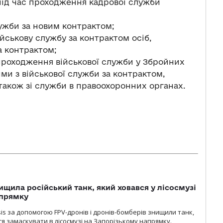
 під час проходження кадрової служби
лужби за новим контрактом;
ійськову службу за контрактом осіб,
а контрактом;
 проходження військової служби у Збройних
ми з військової служби за контрактом,
також зі служби в правоохоронних органах.
ищила російський танк, який ховався у лісосмузі
апрямку
sis за допомогою FPV-дронів і дронів-бомберів знищили танк,
я замаскувати в лісосмузі на Запорізькому напрямку.