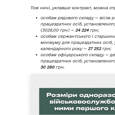
Тож нині, уклавши контракт, можна от
особам рядового складу — вісім 
працездатних осіб, установленого
(3028,00 грн) —
24 224
грн;
особам сержантського і старшинс
мінімуму для працездатних осіб, 
календарного року —
27 252
грн;
особам офіцерського складу — де
працездатних осіб, установленого
30 280
грн.