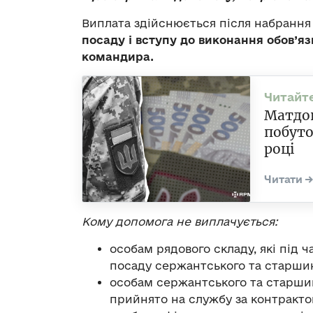
Виплата здійснюється після набрання
посаду і вступу до виконання обов’яз
командира.
Матдоп
побуто
році
Кому допомога не виплачується:
особам рядового складу, які під 
посаду сержантського та старшин
особам сержантського та старшинс
прийнято на службу за контракто