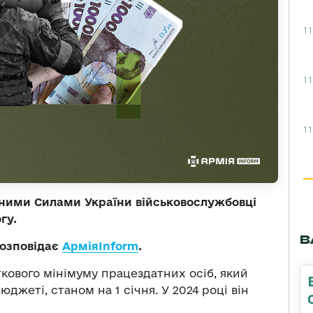
11
11
11
йними Силами України військовослужбовці
гу.
В
Розповідає
Армія
Inform
.
кового мінімуму працездатних осіб, який
жеті, станом на 1 січня. У 2024 році він