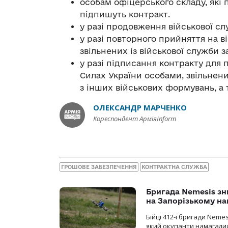
особам офіцерського складу, які
підпишуть контракт.
у разі продовження військової с
у разі повторного прийняття на в
звільнених із військової служби з
у разі підписання контракту для
Силах України особами, звільнени
з інших військових формувань, а 
ОЛЕКСАНДР МАРЧЕНКО
Кореспондент АрміяInform
ГРОШОВЕ ЗАБЕЗПЕЧЕННЯ
КОНТРАКТНА СЛУЖБА
Бригада Nemesis зн
на Запорізькому н
Бійці 412-ї бригади Neme
який окупанти намагалис