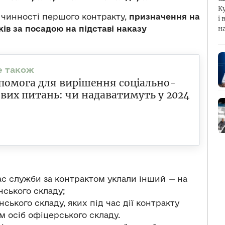
К
 чинності першого контракту,
призначення на
і 
ків за посадою на підставі наказу
н
омога для вирішення соціально-
вих питань: чи надаватимуть у 2024
час служби за контрактом уклали інший
—
на
ського складу;
ького складу, яких під час дії контракту
м осіб офіцерського складу.