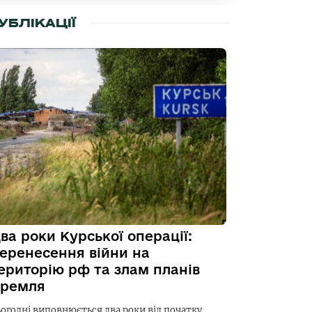
УБЛІКАЦІЇ
ва роки Курської операції:
еренесення війни на
ериторію рф та злам планів
ремля
ьогодні виповнюється два роки від початку