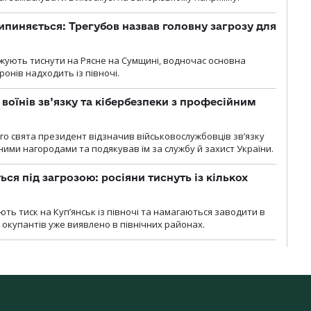
ипиняється: Трегубов назвав головну загрозу для
вжують тиснути на Рясне на Сумщині, водночас основна
ронів надходить із півночі.
воїнів зв’язку та кібербезпеки з професійним
о свята президент відзначив військовослужбовців зв’язку
ими нагородами та подякував їм за службу й захист України.
ся під загрозою: росіяни тиснуть із кількох
ють тиск на Куп’янськ із півночі та намагаються заводити в
у окупантів уже виявлено в північних районах.