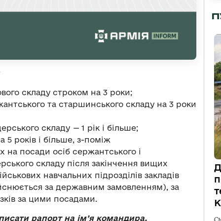
П
вого складу строком на 3 роки;
антського та старшинського складу на 3 роки
церського складу
—
1 рік і більше;
 5 років і більше, з-поміж
х на посади осіб сержантського і
ерського складу після закінчення вищих
Д
військових навчальних підрозділів закладів
п
ійснюється за державним замовленням), за
т
зків за цими посадами.
К
писати рапорт на ім’я командира.
С