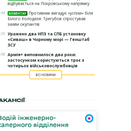
відбувається на Покровському напрямку
:44
Противник вигадує «успіхи» біля
КОМЕНТАР
Білого Колодязя: Трегубов спростував
заяви окупантів
:26
Уражено два НПЗ та СПБ установку
«Сиваш» в Чорному морі — Генштаб
ЗСУ
:08
Армія+ виповнилося два роки:
застосунком користуються троє з
чотирьох військовослужбовців
ВСІ НОВИНИ
АКАНСІЇ
Водій інженерно-
саперного відділення