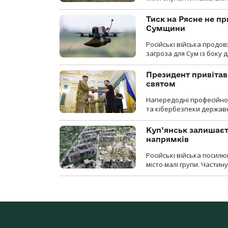
Тиск на Рясне не пр
Сумщини
Російські війська продо
загроза для Сум із боку д
Президент привітав 
святом
Напередодні професійног
та кібербезпеки державн
Куп’янськ залишаєть
напрямків
Російські війська посилю
місто малі групи. Частин