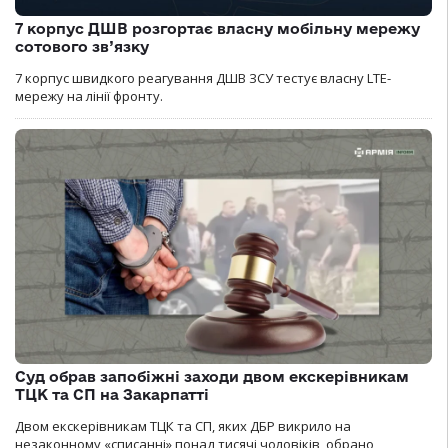
7 корпус ДШВ розгортає власну мобільну мережу
сотового зв’язку
7 корпус швидкого реагування ДШВ ЗСУ тестує власну LTE-
мережу на лінії фронту.
Суд обрав запобіжні заходи двом екскерівникам
ТЦК та СП на Закарпатті
Двом екскерівникам ТЦК та СП, яких ДБР викрило на
незаконному «списанні» понад тисячі чоловіків, обрано