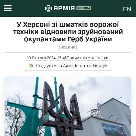
EN
У Херсоні зі шматків ворожої
техніки відновили зруйнований
окупантами Герб України
НОВИНИ
19 Лютого 2024, 15:45
Прочитаєте за:
< 1
хв.
Слідкуйте за АрміяInform в Google