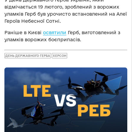
відмічається 19 лютого, зроблений з ворожих
уламків Герб був урочисто встановлений на Алеї
Героїв Небесної Сотні.
Раніше в Києві
освятили
Герб, виготовлений з
уламків ворожих боєприпасів.
ДЕНЬ ДЕРЖАВНОГО ГЕРБА
ХЕРСОН