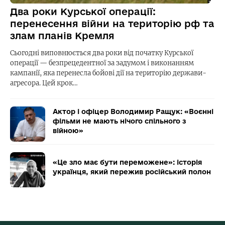
Два роки Курської операції:
перенесення війни на територію рф та
злам планів Кремля
Сьогодні виповнюється два роки від початку Курської
операції — безпрецедентної за задумом і виконанням
кампанії, яка перенесла бойові дії на територію держави-
агресора. Цей крок…
Актор і офіцер Володимир Ращук: «Воєнні
фільми не мають нічого спільного з
війною»
«Це зло має бути переможене»: історія
українця, який пережив російський полон