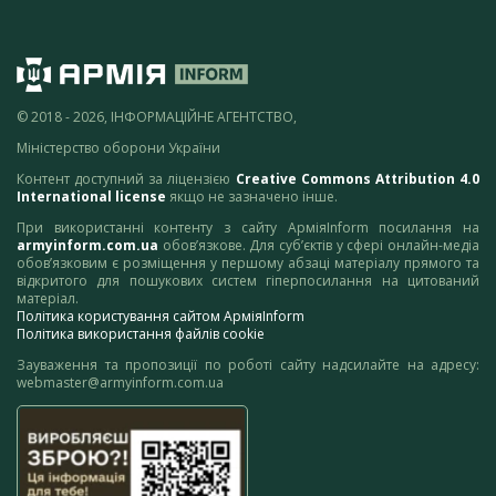
© 2018 - 2026, ІНФОРМАЦІЙНЕ АГЕНТСТВО,
Міністерство оборони України
Контент доступний за ліцензією
Creative Commons Attribution 4.0
International license
якщо не зазначено інше.
При використанні контенту з сайту АрміяInform посилання на
armyinform.com.ua
обов’язкове. Для суб’єктів у сфері онлайн-медіа
обов’язковим є розміщення у першому абзаці матеріалу прямого та
відкритого для пошукових систем гіперпосилання на цитований
матеріал.
Політика користування сайтом АрміяInform
Політика використання файлів cookie
Зауваження та пропозиції по роботі сайту надсилайте на адресу:
webmaster@armyinform.com.ua