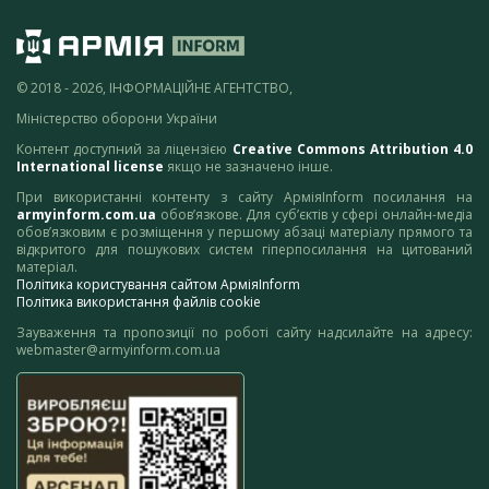
© 2018 - 2026, ІНФОРМАЦІЙНЕ АГЕНТСТВО,
Міністерство оборони України
Контент доступний за ліцензією
Creative Commons Attribution 4.0
International license
якщо не зазначено інше.
При використанні контенту з сайту АрміяInform посилання на
armyinform.com.ua
обов’язкове. Для суб’єктів у сфері онлайн-медіа
обов’язковим є розміщення у першому абзаці матеріалу прямого та
відкритого для пошукових систем гіперпосилання на цитований
матеріал.
Політика користування сайтом АрміяInform
Політика використання файлів cookie
Зауваження та пропозиції по роботі сайту надсилайте на адресу:
webmaster@armyinform.com.ua