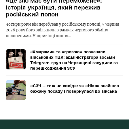
«Це зло має бути переможене»:
історія українця, який пережив
російський полон
Чотири роки він перебував у російському полоні, 5 червня
2026 року його звільнили в рамках чергового обміну
полоненими. Наприкінці липня…
«Хмарами» та «грозою» позначали
військових ТЦК: адміністратора восьми
Telegram-груп на Черкащині засудили за
перешкоджання ЗСУ
«СЗЧ — теж не вихід»: як «Ніка» знайшла
бажану посаду і повернулася до війська