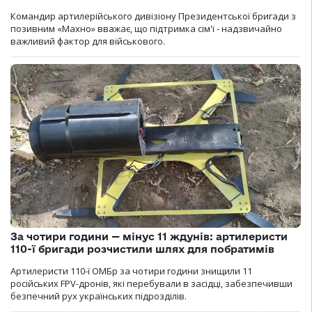
Командир артилерійського дивізіону Президентської бригади з
позивним «Махно» вважає, що підтримка сім'ї - надзвичайно
важливий фактор для військового.
За чотири години — мінус 11 ждунів: артилеристи
110-ї бригади розчистили шлях для побратимів
Артилеристи 110-ї ОМБр за чотири години знищили 11
російських FPV-дронів, які перебували в засідці, забезпечивши
безпечний рух українських підрозділів.