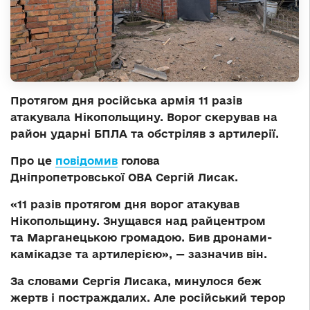
Протягом дня російська армія 11 разів
атакувала Нікопольщину. Ворог скерував на
район ударні БПЛА та обстріляв з артилерії.
Про це
повідомив
голова
Дніпропетровської ОВА Сергій Лисак.
«11 разів протягом дня ворог атакував
Нікопольщину. Знущався над райцентром
та Марганецькою громадою. Бив дронами-
камікадзе та артилерією», — зазначив він.
За словами Сергія Лисака, минулося беж
жертв і постраждалих. Але російський терор