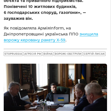
об’єкта та приватного підприємства.
Понівечені 10 житлових будинків,
6 господарських споруд, газогони», —
зауважив він.
Як повідомляла АрміяInform, на
Дніпропетровщині українська ППО
знищила
ворожу керовану ракету Х-59
.
STOPRUSSIA
АГРЕСІЯ РФ
ВІЙНА
ВОРОЖІ ОБСТРІЛИ
СЕРГІЙ ЛИСАК