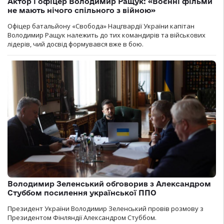
Актор і офіцер Володимир Ращук: «Воєнні фільми
не мають нічого спільного з війною»
Офіцер батальйону «Свобода» Нацгвардії України капітан
Володимир Ращук належить до тих командирів та військових
лідерів, чий досвід формувався вже в бою.
Володимир Зеленський обговорив з Александром
Стуббом посилення української ППО
Президент України Володимир Зеленський провів розмову з
Президентом Фінляндії Александром Стуббом.