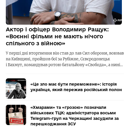
Актор і офіцер Володимир Ращук:
«Воєнні фільми не мають нічого
спільного з війною»
У перші дні вторгнення він став до лав Сил оборони, воював
на Київщині, пройшов бої за Рубіжне, Сєвєродонецьк
і Бахмут, командував ротою батальйону «Свобода», а нині…
«Це зло має бути переможене»: історія
українця, який пережив російський полон
«Хмарами» та «грозою» позначали
військових ТЦК: адміністратора восьми
Telegram-груп на Черкащині засудили за
перешкоджання ЗСУ