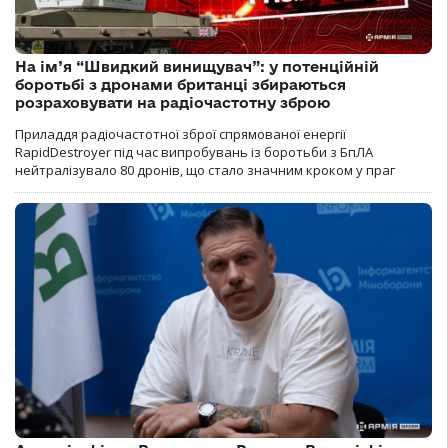
На ім’я “Швидкий винищувач”: у потенційній
боротьбі з дронами британці збираються
розраховувати на радіочастотну зброю
Приладдя радіочастотної зброї спрямованої енергії
RapidDestroyer під час випробувань із боротьби з БпЛА
нейтралізувало 80 дронів, що стало значним кроком у праг