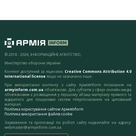
© 2018 - 2026, ІНФОРМАЦІЙНЕ АГЕНТСТВО,
Міністерство оборони України
Контент доступний за ліцензією
Creative Commons Attribution 4.0
International license
якщо не зазначено інше.
При використанні контенту з сайту АрміяInform посилання на
armyinform.com.ua
обов’язкове. Для суб’єктів у сфері онлайн-медіа
обов’язковим є розміщення у першому абзаці матеріалу прямого та
відкритого для пошукових систем гіперпосилання на цитований
матеріал.
Політика користування сайтом АрміяInform
Політика використання файлів cookie
Зауваження та пропозиції по роботі сайту надсилайте на адресу:
webmaster@armyinform.com.ua