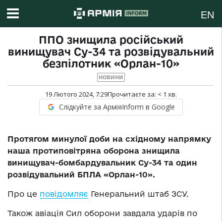
EN
ППО знищила російський
винищувач Су-34 та розвідувальний
безпілотник «Орлан-10»
НОВИНИ
19 Лютого 2024, 7:29
Прочитаєте за:
< 1
хв.
Слідкуйте за АрміяInform в Google
Протягом минулої доби на східному напрямку
наша протиповітряна оборона знищила
винищувач-бомбардувальник Су-34 та один
розвідувальний БПЛА «Орлан-10».
Про це
повідомляє
Генеральний штаб ЗСУ.
Також авіація Сил оборони завдала ударів по