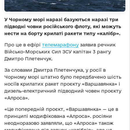
У Чорному морі наразі базуються наразі три
підводні човни російського флоту, які можуть
нести на борту крилаті ракети типу «калібр».
Про це в ефірі
телемарафону
заявив речник
Військо-Морських Сил ЗСУ капітан 3 рангу
Дмитро Плетенчук.
За словами Дмитра Плетенчука, у росії в
Чорному морі штатно було передбачено шість
носіїв крилатих ракет проєкту «Варшавянка» і
дизель-електричний підводний човен проєкту
«Алроса».
«Це попередній проєкт, «Варшавянка» — це в
принципі модифікована «Алроса». росіяни
неодноразово заявляли, що «Алроса» також
модифікована під запуск «калібрів», але ця