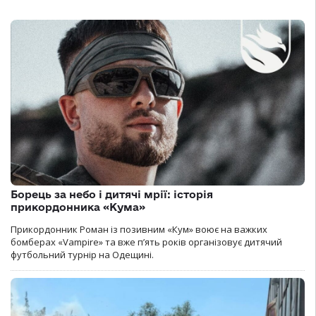
Борець за небо і дитячі мрії: історія
прикордонника «Кума»
Прикордонник Роман із позивним «Кум» воює на важких
бомберах «Vampire» та вже п’ять років організовує дитячий
футбольний турнір на Одещині.