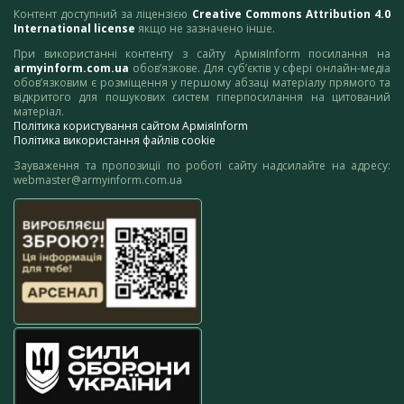
Контент доступний за ліцензією
Creative Commons Attribution 4.0
International license
якщо не зазначено інше.
При використанні контенту з сайту АрміяInform посилання на
armyinform.com.ua
обов’язкове. Для суб’єктів у сфері онлайн-медіа
обов’язковим є розміщення у першому абзаці матеріалу прямого та
відкритого для пошукових систем гіперпосилання на цитований
матеріал.
Політика користування сайтом АрміяInform
Політика використання файлів cookie
Зауваження та пропозиції по роботі сайту надсилайте на адресу:
webmaster@armyinform.com.ua