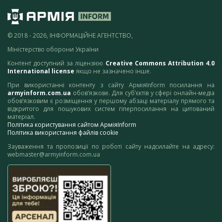
© 2018 - 2026, ІНФОРМАЦІЙНЕ АГЕНТСТВО,
Міністерство оборони України
Контент доступний за ліцензією
Creative Commons Attribution 4.0
International license
якщо не зазначено інше.
При використанні контенту з сайту АрміяInform посилання на
armyinform.com.ua
обов’язкове. Для суб’єктів у сфері онлайн-медіа
обов’язковим є розміщення у першому абзаці матеріалу прямого та
відкритого для пошукових систем гіперпосилання на цитований
матеріал.
Політика користування сайтом АрміяInform
Політика використання файлів cookie
Зауваження та пропозиції по роботі сайту надсилайте на адресу:
webmaster@armyinform.com.ua