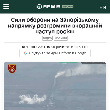
EN
Сили оборони на Запорізькому
напрямку розгромили вчорашній
наступ росіян
ВІДЕО
НОВИНИ
18 Лютого 2024, 10:43
Прочитаєте за:
< 1
хв.
Слідкуйте за АрміяInform в Google