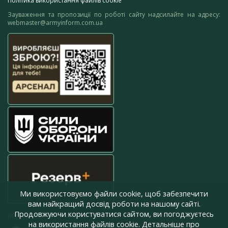
Політика використання файлів cookie
Зауваження та пропозиції по роботі сайту надсилайте на адресу:
webmaster@armyinform.com.ua
Ми використовуємо файли cookie, щоб забезпечити
вам найкращий досвід роботи на нашому сайті.
Продовжуючи користуватися сайтом, ви погоджуєтесь
press@armyinform.com.ua
на використання файлів cookie. Детальніше про