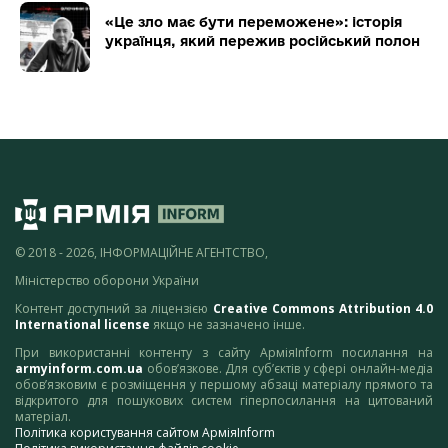
«Це зло має бути переможене»: історія
українця, який пережив російський полон
© 2018 - 2026, ІНФОРМАЦІЙНЕ АГЕНТСТВО,
Міністерство оборони України
Контент доступний за ліцензією
Creative Commons Attribution 4.0
International license
якщо не зазначено інше.
При використанні контенту з сайту АрміяInform посилання на
armyinform.com.ua
обов’язкове. Для суб’єктів у сфері онлайн-медіа
обов’язковим є розміщення у першому абзаці матеріалу прямого та
відкритого для пошукових систем гіперпосилання на цитований
матеріал.
Політика користування сайтом АрміяInform