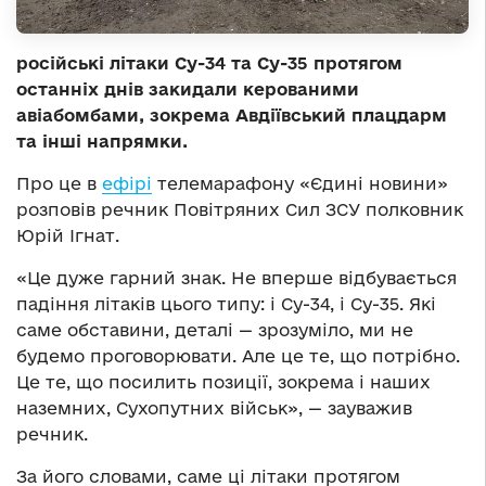
російські літаки Су-34 та Су-35 протягом
останніх днів закидали керованими
авіабомбами, зокрема Авдіївський плацдарм
та інші напрямки.
Про це в
ефірі
телемарафону «Єдині новини»
розповів речник Повітряних Сил ЗСУ полковник
Юрій Ігнат.
«Це дуже гарний знак. Не вперше відбувається
падіння літаків цього типу: і Су-34, і Су-35. Які
саме обставини, деталі — зрозуміло, ми не
будемо проговорювати. Але це те, що потрібно.
Це те, що посилить позиції, зокрема і наших
наземних, Сухопутних військ», — зауважив
речник.
За його словами, саме ці літаки протягом