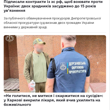
Підписали контракти із зс рф, щоб воювати проти
України: двох зрадників засуджено до 15 років
ув’язнення
За публічного обвинувачення прокурорів Дніпропетровської
обласної прокуратури суд визнав двох громадян України
винними у державній зраді.
«Не голитися, не митися і скаржитися на сусідів»:
у Харкові викрили лікаря, який вчив ухилянта на
божевільного