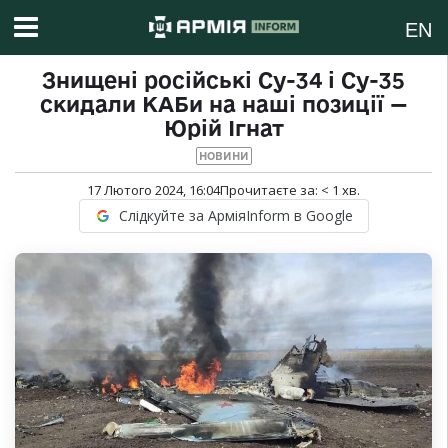
EN
Знищені російські Су-34 і Су-35
скидали КАБи на наші позиції —
Юрій Ігнат
НОВИНИ
17 Лютого 2024, 16:04
Прочитаєте за:
< 1
хв.
Слідкуйте за АрміяInform в Google