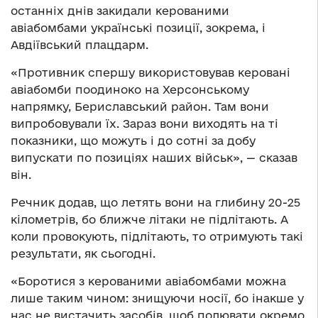
останніх днів закидали керованими
авіабомбами українські позиції, зокрема, і
Авдіївський плацдарм.
«Противник спершу використовував керовані
авіабомби поодиноко на Херсонському
напрямку, Бериславський район. Там вони
випробовували їх. Зараз вони виходять на ті
показники, що можуть і до сотні за добу
випускати по позиціях наших військ», — сказав
він.
Речник додав, що летять вони на глибину 20-25
кілометрів, бо ближче літаки не підлітають. А
коли провокують, підлітають, то отримують такі
результати, як сьогодні.
«Боротися з керованими авіабомбами можна
лише таким чином: знищуючи носії, бо інакше у
нас не вистачить засобів, щоб полювати окремо