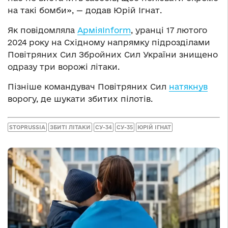
на такі бомби», — додав Юрій Ігнат.
Як повідомляла
АрміяInform
, уранці 17 лютого
2024 року на Східному напрямку підрозділами
Повітряних Сил Збройних Сил України знищено
одразу три ворожі літаки.
Пізніше командувач Повітряних Сил
натякнув
ворогу, де шукати збитих пілотів.
STOPRUSSIA
ЗБИТІ ЛІТАКИ
СУ-34
СУ-35
ЮРІЙ ІГНАТ