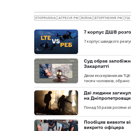
STOPRUSSIA
АГРЕСІЯ РФ
ВІЙНА
ВТОРГНЕННЯ РФ
ГШ
7 корпус ДШВ розго
7 корпус швидкого реагу
Суд обрав запобіжн
Закарпатті
Двом екскерівникам ТЦК 
тисячі чоловіків, обрано
Дві людини загинул
на Дніпропетровщи
Понад 50 разів росіяни 
Пообіцяв вивезти ві
викрито офіцера