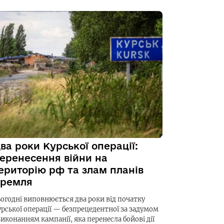
ва роки Курської операції:
еренесення війни на
ериторію рф та злам планів
ремля
ьогодні виповнюється два роки від початку
урської операції — безпрецедентної за задумом
виконанням кампанії, яка перенесла бойові дії