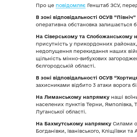
Про це
повідомляє
Генштаб ЗСУ, перед
В зоні відповідальності ОСУВ “Півні
оперативна обстановка залишається бе
На Сіверському та Слобожанському 
присутність у прикордонних районах,
недопущення перекидання наших війс
щільність мінно-вибухових загородже
бєлгородській області.
В зоні відповідальності ОСУВ “Хорти
захисниками відбито 3 атаки ворога бі
На Лиманському напрямку
наші воїн
населених пунктів Терни, Ямполівка, Т
Луганської області.
На Бахмутському напрямку
Силами об
Богданівки, Іванівського, Кліщіївки та