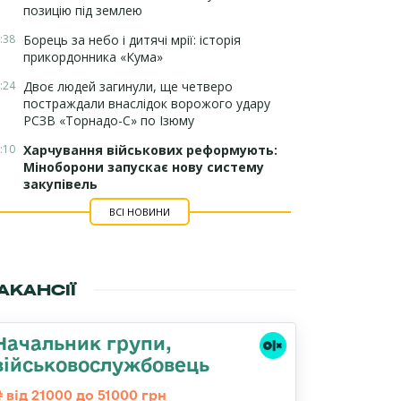
позицію під землею
:38
Борець за небо і дитячі мрії: історія
прикордонника «Кума»
:24
Двоє людей загинули, ще четверо
постраждали внаслідок ворожого удару
РСЗВ «Торнадо-С» по Ізюму
:10
Харчування військових реформують:
Міноборони запускає нову систему
закупівель
ВСІ НОВИНИ
АКАНСІЇ
Начальник групи,
військовослужбовець
від 21000 до 51000 грн