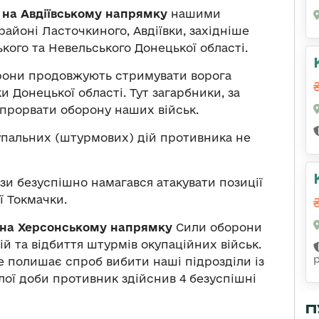
” на Авдіївському напрямку
нашими
районі Ласточкиного, Авдіївки, західніше
кого та Невельського Донецької області.
они продовжують стримувати ворога
и Донецької області. Тут загарбники, за
я прорвати оборону наших військ.
пальних (штурмових) дій противника не
зи безуспішно намагався атакувати позиції
ї Токмачки.
” на Херсонському напрямку
Сили оборони
 та відбиття штурмів окупаційних військ.
е полишає спроб вибити наші підрозділи із
лої доби противник здійснив 4 безуспішні
П