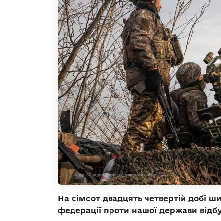
На сімсот двадцять четвертій добі ш
федерації проти нашої держави відбу