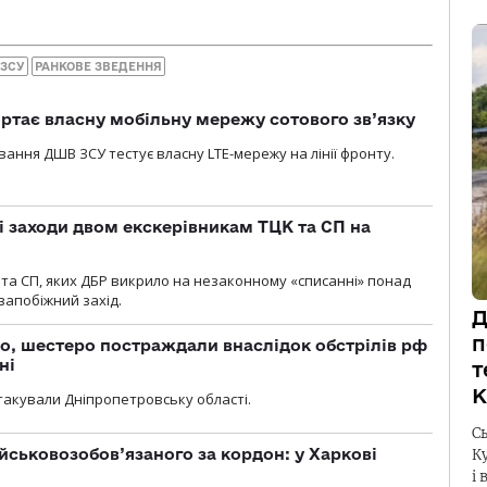
 ЗСУ
РАНКОВЕ ЗВЕДЕННЯ
ртає власну мобільну мережу сотового зв’язку
вання ДШВ ЗСУ тестує власну LTE-мережу на лінії фронту.
і заходи двом екскерівникам ТЦК та СП на
та СП, яких ДБР викрило на незаконному «списанні» понад
 запобіжний захід.
Д
п
о, шестеро постраждали внаслідок обстрілів рф
ні
т
К
атакували Дніпропетровську області.
С
йськовозобов’язаного за кордон: у Харкові
К
і 