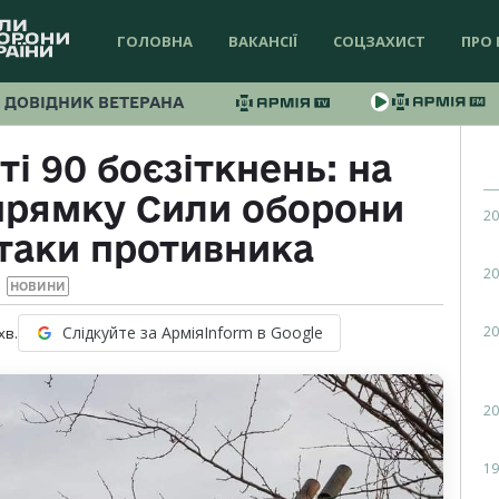
ГОЛОВНА
ВАКАНСІЇ
СОЦЗАХИСТ
ПРО 
ДОВІДНИК ВЕТЕРАНА
і 90 боєзіткнень: на
прямку Сили оборони
20
атаки противника
20
НОВИНИ
20
Слідкуйте за АрміяInform в Google
хв.
20
19