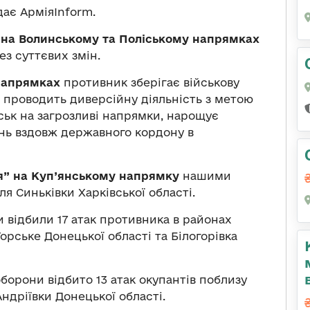
ає АрміяInform.
ч” на Волинському та Поліському напрямках
з суттєвих змін.
напрямках
противник зберігає військову
 проводить диверсійну діяльність з метою
ьк на загрозливі напрямки, нарощує
нь вздовж державного кордону в
ця” на Куп’янському напрямку
нашими
ля Синьківки Харківської області.
и відбили 17 атак противника в районах
орське Донецької області та Білогорівка
орони відбито 13 атак окупантів поблизу
 Андріївки Донецької області.