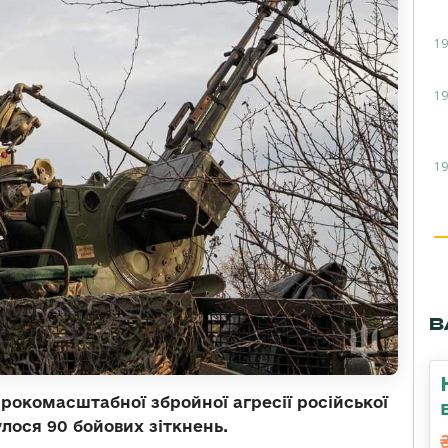
19
19
19
В
ирокомасштабної збройної агресії російської
лося 90 бойових зіткнень.