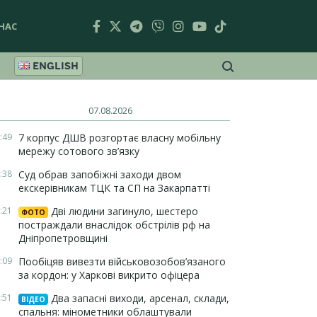
НАС
ENGLISH
07.08.2026
:49
7 корпус ДШВ розгортає власну мобільну
мережу сотового зв’язку
:38
Суд обрав запобіжні заходи двом
екскерівникам ТЦК та СП на Закарпатті
:21
Дві людини загинуло, шестеро
ФОТО
постраждали внаслідок обстрілів рф на
Дніпропетровщині
:09
Пообіцяв вивезти військовозобов’язаного
за кордон: у Харкові викрито офіцера
:51
Два запасні виходи, арсенал, склади,
ВІДЕО
спальня: мінометники облаштували