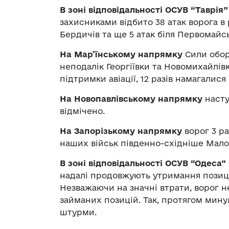
В зоні відповідальності ОСУВ “Таврія
захисниками відбито 38 атак ворога в 
Бердичів та ще 5 атак біля Первомайсь
На Мар’їнському напрямку
Сили обор
неподалік Георгіївки та Новомихайлівк
підтримки авіації, 12 разів намагалис
На Новопавлівському напрямку
насту
відмічено.
На Запорізькому напрямку
ворог 3 ра
наших військ південно-східніше Мало
В зоні відповідальності ОСУВ “Одеса
надалі продовжують утримання позицій
Незважаючи на значні втрати, ворог н
займаних позицій. Так, протягом мину
штурми.