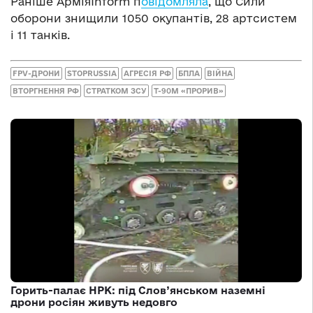
Раніше АрміяInform п
овідомляла
, що Сили
оборони знищили 1050 окупантів, 28 артсистем
і 11 танків.
FPV-ДРОНИ
STOPRUSSIA
АГРЕСІЯ РФ
БПЛА
ВІЙНА
ВТОРГНЕННЯ РФ
СТРАТКОМ ЗСУ
Т-90М «ПРОРИВ»
Горить-палає НРК: під Слов’янськом наземні
дрони росіян живуть недовго