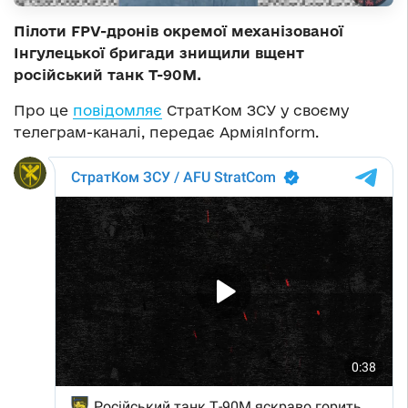
Пілоти FPV-дронів окремої механізованої
Інгулецької бригади знищили вщент
російський танк Т-90М.
Про це
повідомляє
СтратКом ЗСУ у своєму
телеграм-каналі, передає АрміяInform.