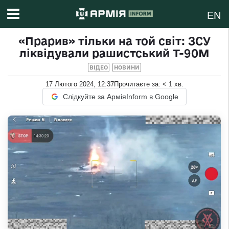
EN
«Прарив» тільки на той світ: ЗСУ
ліквідували рашистський Т-90М
ВІДЕО
НОВИНИ
17 Лютого 2024, 12:37
Прочитаєте за:
< 1
хв.
Слідкуйте за АрміяInform в Google