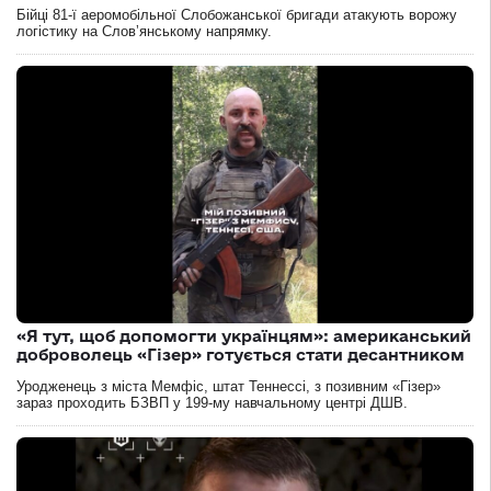
Бійці 81-ї аеромобільної Слобожанської бригади атакують ворожу
логістику на Словʼянському напрямку.
«Я тут, щоб допомогти українцям»: американський
доброволець «Гізер» готується стати десантником
Уродженець з міста Мемфіс, штат Теннессі, з позивним «Гізер»
зараз проходить БЗВП у 199-му навчальному центрі ДШВ.