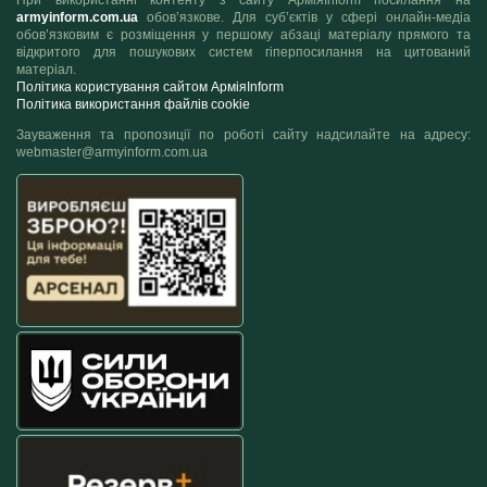
При використанні контенту з сайту АрміяInform посилання на
armyinform.com.ua
обов’язкове. Для суб’єктів у сфері онлайн-медіа
обов’язковим є розміщення у першому абзаці матеріалу прямого та
відкритого для пошукових систем гіперпосилання на цитований
матеріал.
Політика користування сайтом АрміяInform
Політика використання файлів cookie
Зауваження та пропозиції по роботі сайту надсилайте на адресу:
webmaster@armyinform.com.ua