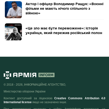
Актор і офіцер Володимир Ращук: «Воєнні
фільми не мають нічого спільного з
війною»
«Це зло має бути переможене»: історія
українця, який пережив російський полон
© 2018 - 2026, ІНФОРМАЦІЙНЕ АГЕНТСТВО,
Міністерство оборони України
Контент доступний за ліцензією
Creative Commons Attribution 4.0
International license
якщо не зазначено інше.