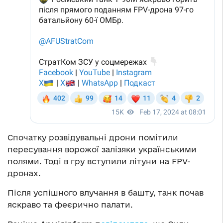
Спочатку розвідувальні дрони помітили
пересування ворожої залізяки українськими
полями. Тоді в гру вступили літуни на FPV-
дронах.
Після успішного влучання в башту, танк почав
яскраво та феєрично палати.