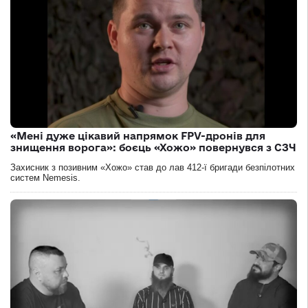
«Мені дуже цікавий напрямок FPV-дронів для
знищення ворога»: боєць «Хожо» повернувся з СЗЧ
Захисник з позивним «Хожо» став до лав 412-ї бригади безпілотних
систем Nemesis.