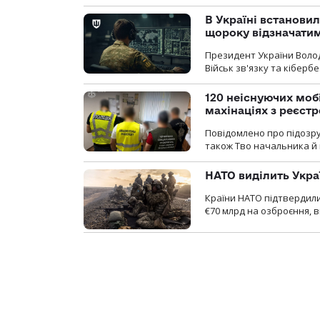
В Україні встановил
щороку відзначатим
Президент України Воло
Військ зв'язку та кіберб
120 неіснуючих моб
махінаціях з реєст
Повідомлено про підозру
також Тво начальника й 
НАТО виділить Укра
Країни НАТО підтвердили
€70 млрд на озброєння, в