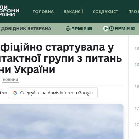
ГОЛОВНА
ВАКАНСІЇ
СОЦЗАХИСТ
ПРО 
ДОВІДНИК ВЕТЕРАНА
офіційно стартувала у
18
тактної групи з питань
18
ни України
НОВИНИ
18
Слідкуйте за АрміяInform в Google
1
хв.
17
17