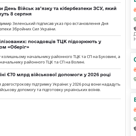
и День Військ зв’язку та кібербезпеки ЗСУ, який
уть 8 серпня
димир Зеленський підписав указ про встановлення Дня
езпеки Збройних Сил України.
ілізованих: посадовців ТЦК підозрюють у
ром «Оберіг»
 колишньому начальнику районного ТЦК та СП на Буковині, а
начальнику районного ТЦК та СП на Волині.
їні €70 млрд військової допомоги у 2026 році
 довгострокову підтримку України: у 2026 році вони нададуть
ійськову допомогу та підготовку українських воїнів.