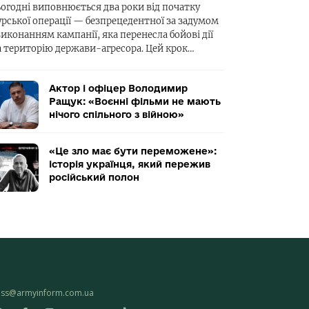
ьогодні виповнюється два роки від початку
урської операції — безпрецедентної за задумом
виконанням кампанії, яка перенесла бойові дії
а територію держави-агресора. Цей крок…
Актор і офіцер Володимир
Ращук: «Воєнні фільми не мають
нічого спільного з війною»
«Це зло має бути переможене»:
історія українця, який пережив
російський полон
ess@armyinform.com.ua