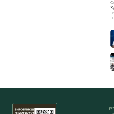
С
К
і 
н
pr