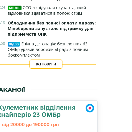
:24
ССО ліквідували окупанта, який
АНОНС
відмовився здаватися в полон: стрім
:13
Обладнання без повної оплати одразу:
Міноборони запустило підтримку для
підприємств ОПК
:58
Епічна детонація: безпілотник 63
ВІДЕО
ОМБр уразив ворожий «Град» з повним
боєкомплектом
ВСІ НОВИНИ
АКАНСІЇ
Кулеметник відділення
снайперів 23 ОМБр
від 20000 до 190000 грн