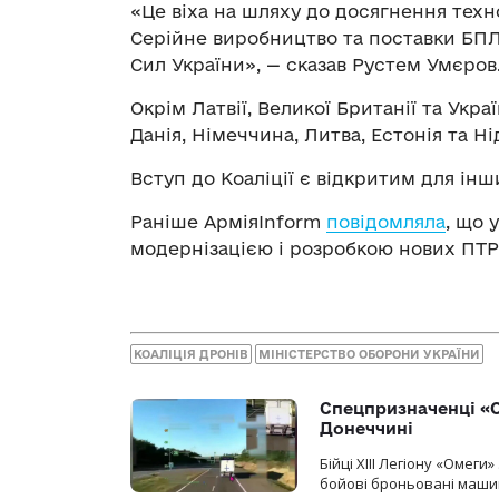
«Це віха на шляху до досягнення техн
Серійне виробництво та поставки Б
Сил України», — сказав Рустем Умєров
Окрім Латвії, Великої Британії та Укр
Данія, Німеччина, Литва, Естонія та Н
Вступ до Коаліції є відкритим для інш
Раніше АрміяInform
повідомляла
, що 
модернізацією і розробкою нових ПТР
КОАЛІЦІЯ ДРОНІВ
МІНІСТЕРСТВО ОБОРОНИ УКРАЇНИ
Спецпризначенці «О
Донеччині
Бійці ХІІІ Легіону «Омег
бойові броньовані машин