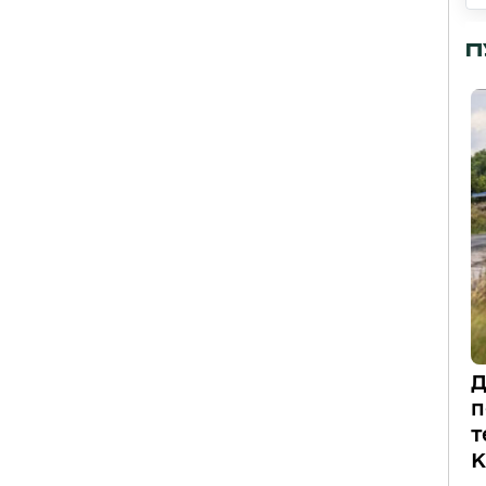
П
Д
п
т
К