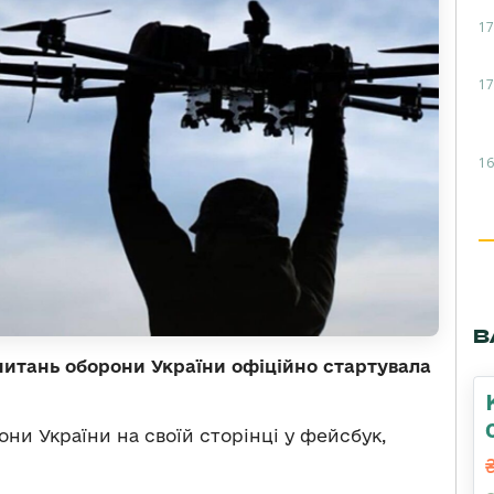
17
17
16
В
питань оборони України офіційно стартувала
ни України на своїй сторінці у фейсбук,