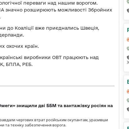
ологічної переваги над нашим ворогом.
ПЛА значно розширюють можливості Збройних
.
аїни до Коаліції вже приєднались Швеція,
ідерланди.
их охочих країн.
українські виробники ОВТ працюють над
К, БПЛА, РЕБ.
меги» знищили дві ББМ та вантажівку росіян на
и» завдали чергових втрат російським окупантам, уразивши
и та техніку забезпечення ворога.