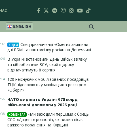
НАС
ENGLISH
:37
Спецпризначенці «Омеги» знищили
ВІДЕО
дві ББМ та вантажівку росіян на Донеччині
:26
В Україні встановили День Військ зв’язку
та кібербезпеки ЗСУ, який щороку
відзначатимуть 8 серпня
:14
120 неіснуючих мобілізованих: посадовців
ТЦК підозрюють у махінаціях з реєстром
«Оберіг»
:56
НАТО виділить Україні €70 млрд
військової допомоги у 2026 році
:38
«Ми заходили першими»: боєць
КОМЕНТАР
ССО «Дацент» розповів, як вижив після
важкого поранення на Курщині