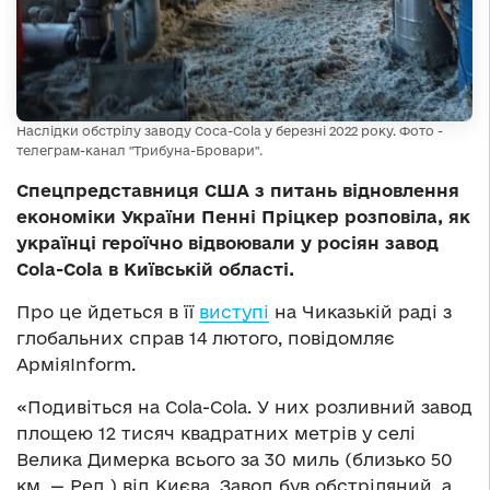
Наслідки обстрілу заводу Coca-Cola у березні 2022 року. Фото -
телеграм-канал "Трибуна-Бровари".
Спецпредставниця США з питань відновлення
економіки України Пенні Пріцкер розповіла, як
українці героїчно відвоювали у росіян завод
Cola-Cola в Київській області.
Про це йдеться в її
виступі
на Чиказькій раді з
глобальних справ 14 лютого, повідомляє
АрміяInform.
«Подивіться на Cola-Cola. У них розливний завод
площею 12 тисяч квадратних метрів у селі
Велика Димерка всього за 30 миль (близько 50
км. — Ред.) від Києва. Завод був обстріляний, а