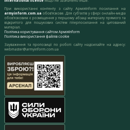
International license
якщо не зазначено інше.
При використанні контенту з сайту АрміяInform посилання на
armyinform.com.ua
обов’язкове. Для суб’єктів у сфері онлайн-медіа
обов’язковим є розміщення у першому абзаці матеріалу прямого та
відкритого для пошукових систем гіперпосилання на цитований
матеріал.
Політика користування сайтом АрміяInform
Політика використання файлів cookie
Зауваження та пропозиції по роботі сайту надсилайте на адресу:
webmaster@armyinform.com.ua