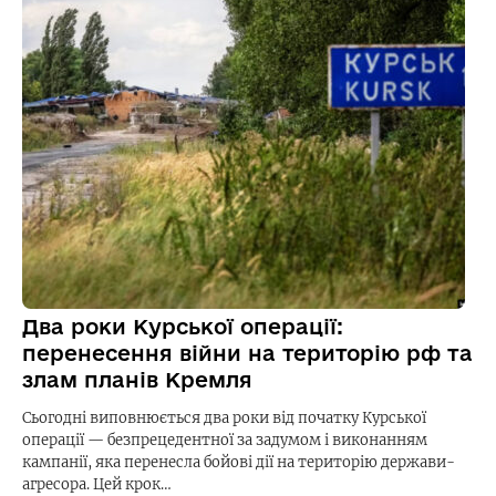
Два роки Курської операції:
перенесення війни на територію рф та
злам планів Кремля
Сьогодні виповнюється два роки від початку Курської
операції — безпрецедентної за задумом і виконанням
кампанії, яка перенесла бойові дії на територію держави-
агресора. Цей крок…