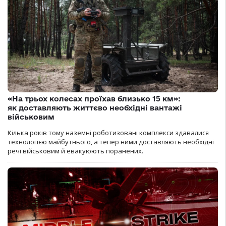
«На трьох колесах проїхав близько 15 км»:
як доставляють життєво необхідні вантажі
військовим
Кілька років тому наземні роботизовані комплекси здавалися
технологією майбутнього, а тепер ними доставляють необхідні
речі військовим й евакуюють поранених.