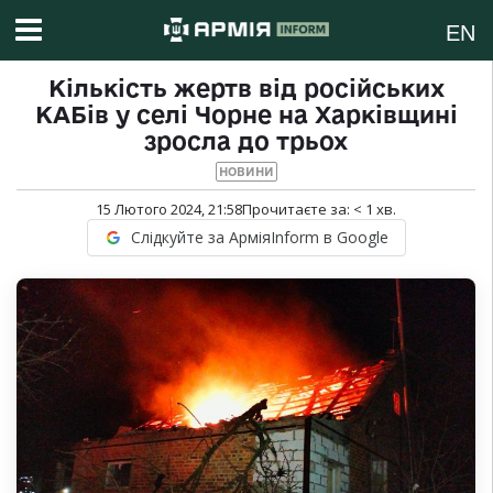
EN
Кількість жертв від російських
КАБів у селі Чорне на Харківщині
зросла до трьох
НОВИНИ
15 Лютого 2024, 21:58
Прочитаєте за:
< 1
хв.
Слідкуйте за АрміяInform в Google