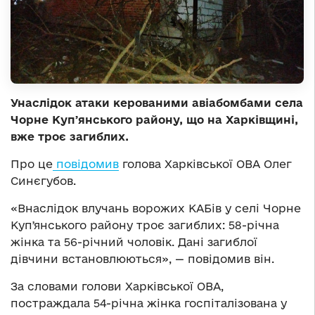
Унаслідок атаки керованими авіабомбами села
Чорне Купʼянського району, що на Харківщині,
вже троє загиблих.
Про це
повідомив
голова Харківської ОВА Олег
Синєгубов.
«Внаслідок влучань ворожих КАБів у селі Чорне
Купʼянського району троє загиблих: 58-річна
жінка та 56-річний чоловік. Дані загиблої
дівчини встановлюються», — повідомив він.
За словами голови Харківської ОВА,
постраждала 54-річна жінка госпіталізована у