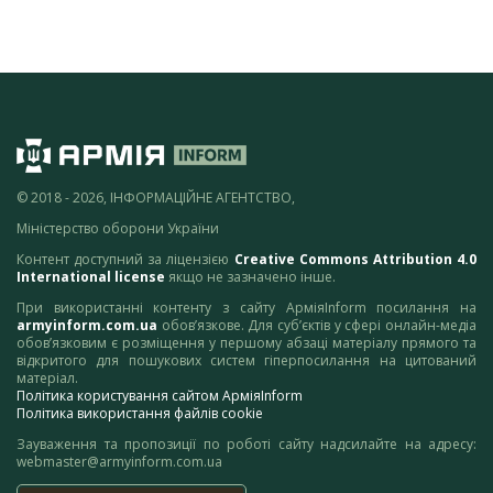
© 2018 - 2026, ІНФОРМАЦІЙНЕ АГЕНТСТВО,
Міністерство оборони України
Контент доступний за ліцензією
Creative Commons Attribution 4.0
International license
якщо не зазначено інше.
При використанні контенту з сайту АрміяInform посилання на
armyinform.com.ua
обов’язкове. Для суб’єктів у сфері онлайн-медіа
обов’язковим є розміщення у першому абзаці матеріалу прямого та
відкритого для пошукових систем гіперпосилання на цитований
матеріал.
Політика користування сайтом АрміяInform
Політика використання файлів cookie
Зауваження та пропозиції по роботі сайту надсилайте на адресу:
webmaster@armyinform.com.ua