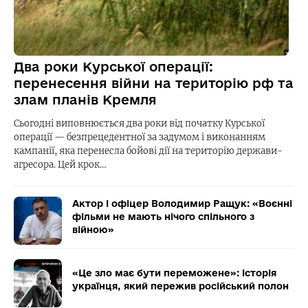
Два роки Курської операції:
перенесення війни на територію рф та
злам планів Кремля
Сьогодні виповнюється два роки від початку Курської
операції — безпрецедентної за задумом і виконанням
кампанії, яка перенесла бойові дії на територію держави-
агресора. Цей крок…
Актор і офіцер Володимир Ращук: «Воєнні
фільми не мають нічого спільного з
війною»
«Це зло має бути переможене»: історія
українця, який пережив російський полон