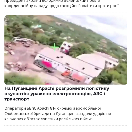
Президент України Володимир Зеленський провів
координаційну нараду щодо санкційної політики проти росії.
На Луганщині Apachi розгромили логістику
окупантів: уражено електростанцію, АЗС і
транспорт
Оператори ББпС Apachi 81-ї окремої аеромобільної
Слобожанської бригади на Луганщині завдали ударів по
ключових об’єктах логістики російських військ.