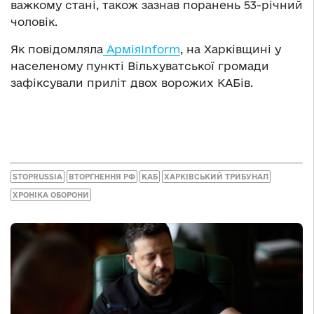
важкому стані, також зазнав поранень 53-річний
чоловік.
Як повідомляла
АрміяInform
, на Харківщині у
населеному пункті Вільхуватської громади
зафіксували приліт двох ворожих КАБів.
STOPRUSSIA
ВТОРГНЕННЯ РФ
КАБ
ХАРКІВСЬКИЙ ТРИБУНАЛ
ХРОНІКА ОБОРОНИ