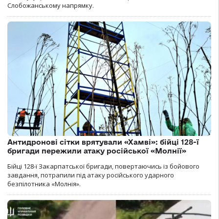
Слобожанському напрямку.
Антидронові сітки врятували «Хамві»: бійці 128-ї
бригади пережили атаку російської «Молнії»
Бійці 128-ї Закарпатської бригади, повертаючись із бойового
завдання, потрапили під атаку російського ударного
безпілотника «Молнія».