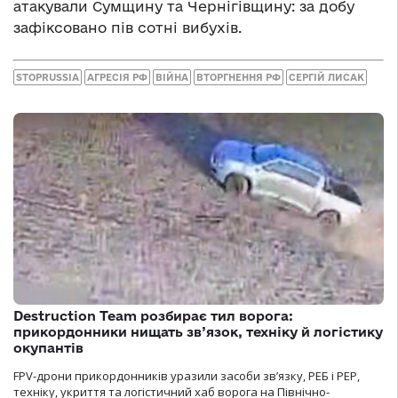
атакували Сумщину та Чернігівщину: за добу
зафіксовано пів сотні вибухів.
STOPRUSSIA
АГРЕСІЯ РФ
ВІЙНА
ВТОРГНЕННЯ РФ
СЕРГІЙ ЛИСАК
Destruction Team розбирає тил ворога:
прикордонники нищать зв’язок, техніку й логістику
окупантів
FPV-дрони прикордонників уразили засоби зв’язку, РЕБ і РЕР,
техніку, укриття та логістичний хаб ворога на Північно-