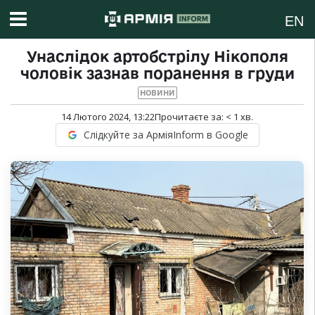
EN
Унаслідок артобстрілу Нікополя
чоловік зазнав поранення в груди
НОВИНИ
14 Лютого 2024, 13:22
Прочитаєте за:
< 1
хв.
Слідкуйте за АрміяInform в Google