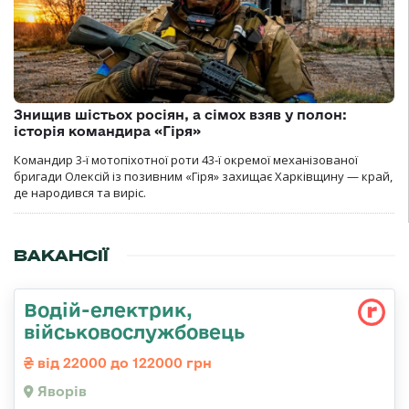
Знищив шістьох росіян, а сімох взяв у полон:
історія командира «Гіря»
Командир 3-ї мотопіхотної роти 43-ї окремої механізованої
бригади Олексій із позивним «Гіря» захищає Харківщину — край,
де народився та виріс.
ВАКАНСІЇ
Водій-електрик,
військовослужбовець
від 22000 до 122000 грн
Яворів