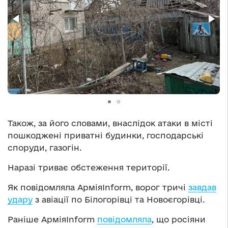
Також, за його словами, внаслідок атаки в місті
пошкоджені приватні будинки, господарські
споруди, газогін.
Наразі триває обстеження території.
Як повідомляла АрміяInform, ворог тричі
завдав
удару
з авіації по Білогорівці та Новоєгорівці.
Раніше АрміяInform
повідомляла
, що росіяни