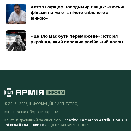
Актор і офіцер Володимир Ращук: «Воєнні
фільми не мають нічого спільного з
війною»
«Це зло має бути переможене»: історія
українця, який пережив російський полон
© 2018 - 2026, ІНФОРМАЦІЙНЕ АГЕНТСТВО,
Міністерство оборони України
Контент доступний за ліцензією
Creative Commons Attribution 4.0
International license
якщо не зазначено інше.