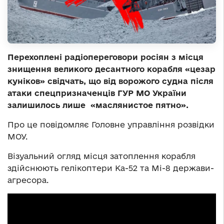
Перехоплені радіопереговори росіян з місця
знищення великого десантного корабля «цезар
куніков» свідчать, що від ворожого судна після
атаки спецпризначенців ГУР МО України
залишилось лише «маслянистое пятно».
Про це повідомляє Головне управління розвідки
МОУ.
Візуальний огляд місця затоплення корабля
здійснюють гелікоптери Ка-52 та Мі-8 держави-
агресора.