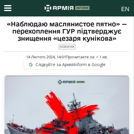
EN
«Наблюдаю маслянистое пятно» —
перехоплення ГУР підтверджує
знищення «цезаря кунікова»
НОВИНИ
14 Лютого 2024, 14:01
Прочитаєте за:
< 1
хв.
Слідкуйте за АрміяInform в Google