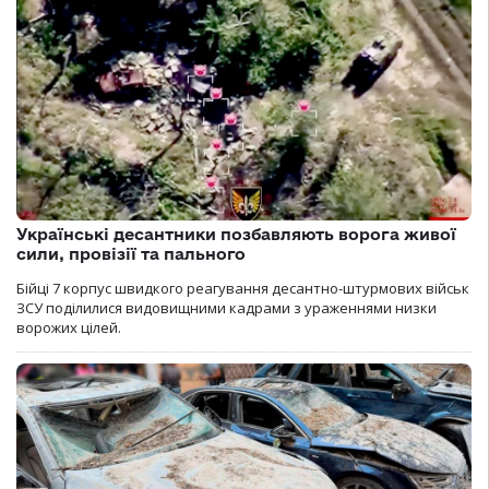
Українські десантники позбавляють ворога живої
сили, провізії та пального
Бійці 7 корпус швидкого реагування десантно-штурмових військ
ЗСУ поділилися видовищними кадрами з ураженнями низки
ворожих цілей.