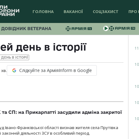
ГОЛОВНА
ВАКАНСІЇ
СОЦЗАХИСТ
ПРО 
ДОВІДНИК ВЕТЕРАНА
ей день в історії
11
 ДЕНЬ В ІСТОРІЇ
10
Слідкуйте за АрміяInform в Google
1
хв.
10
10
 та СП: на Прикарпатті засудили адміна закритої
10
д Івано-Франківської області визнав жителя села Прутівка
законній діяльності ЗСУ в особливий період.