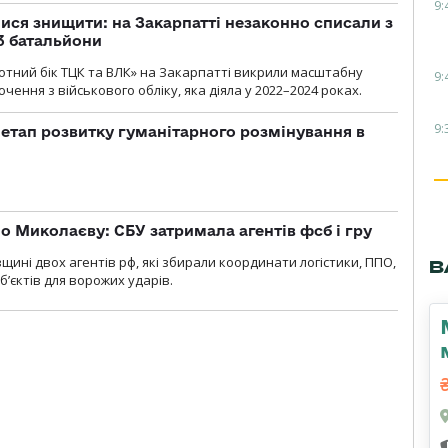
9:
ся знищити: на Закарпатті незаконно списали з
 3 батальйони
тний бік ТЦК та ВЛК» на Закарпатті викрили масштабну
9:
ення з військового обліку, яка діяла у 2022–2024 роках.
9:
 етап розвитку гуманітарного розмінування в
о Миколаєву: СБУ затримала агентів фсб і гру
щині двох агентів рф, які збирали координати логістики, ППО,
В
б’єктів для ворожих ударів.