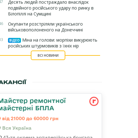
47
Десять людей постраждало внаслідок
подвійного російського удару по ринку в
Білопіллі на Сумщині
46
Окупанти розстріляли українського
військовополоненого на Донеччині
33
Міна на голови: морпіхи викурюють
ВІДЕО
російських штурмовиків з їхніх нір
ВСІ НОВИНИ
АКАНСІЇ
Майстер ремонтної
майстерні БПЛА
від 21000 до 60000 грн
Вся Україна
43-тя окрема артилерійська бригада