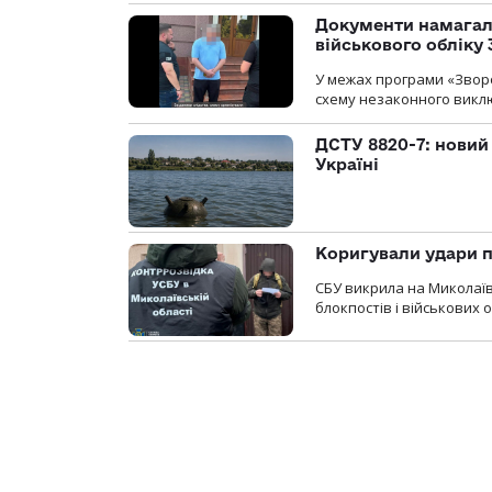
Документи намагали
військового обліку
У межах програми «Зворо
схему незаконного виключ
ДСТУ 8820-7: новий
Україні
Коригували удари п
СБУ викрила на Миколаїв
блокпостів і військових о