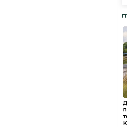
П
Д
п
т
К