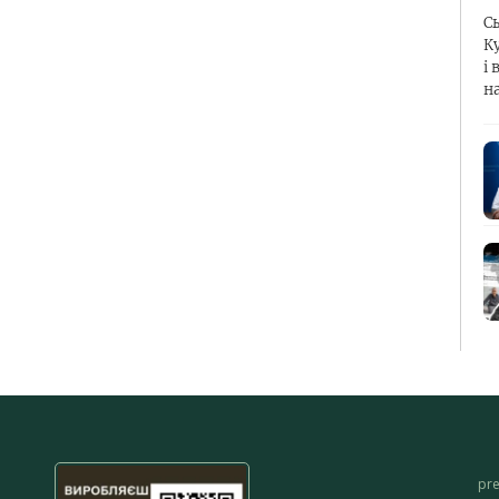
С
К
і 
н
pr