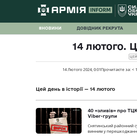
#НОВИНИ
ДОВІДНИК РЕКРУТА
14 лютого. Ц
ЦЕЙ
14 Лютого 2024, 0:01
Прочитаєте за:
< 
Цей день в історії — 14 лютого
40 «зливів» про ТЦК
Viber-групи
Снятинський районний су
винним у перешкоджанні 