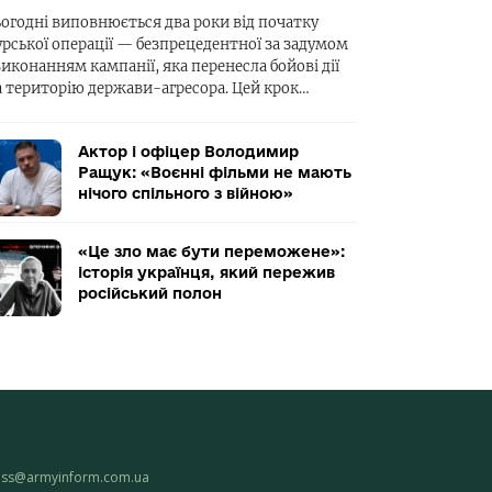
ьогодні виповнюється два роки від початку
урської операції — безпрецедентної за задумом
виконанням кампанії, яка перенесла бойові дії
а територію держави-агресора. Цей крок…
Актор і офіцер Володимир
Ращук: «Воєнні фільми не мають
нічого спільного з війною»
«Це зло має бути переможене»:
історія українця, який пережив
російський полон
ess@armyinform.com.ua