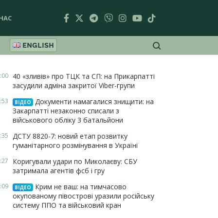
НАС
ENGLISH
:00
40 «зливів» про ТЦК та СП: на Прикарпатті
засудили адміна закритої Viber-групи
:53
Документи намагалися знищити: на
ВІДЕО
Закарпатті незаконно списали з
військового обліку 3 батальйони
:35
ДСТУ 8820-7: новий етап розвитку
гуманітарного розмінування в Україні
:27
Коригували удари по Миколаєву: СБУ
затримала агентів фсб і гру
:09
Крим не ваш: на тимчасово
ВІДЕО
окупованому півострові уразили російську
систему ППО та військовий кран