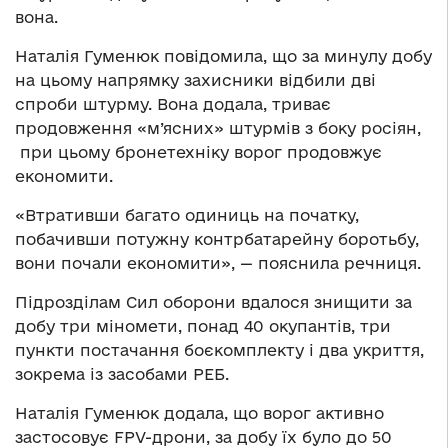
вона.
Наталія Гуменюк повідомила, що за минулу добу
на цьому напрямку захисники відбили дві
спроби штурму. Вона додала, триває
продовження «м’ясних» штурмів з боку росіян,
при цьому бронетехніку ворог продовжує
економити.
«Втративши багато одиниць на початку,
побачивши потужну контрбатарейну боротьбу,
вони почали економити», — пояснила речниця.
Підрозділам Сил оборони вдалося знищити за
добу три міномети, понад 40 окупантів, три
пункти постачання боєкомплекту і два укриття,
зокрема із засобами РЕБ.
Наталія Гуменюк додала, що ворог активно
застосовує FPV-дрони, за добу їх було до 50