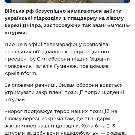
Війська рф безуспішно намагаються вибити
українські підрозділи з плацдарму на лівому
березі Дніпра, застосовуючи так звані «м’ясні»
штурми.
Про це в ефірі телемарафону розповіла
начальник об’єднаного координаційного
пресцентру Сил оборони півдня України
полковник Наталія Гуменюк, повідомляє
АрміяInform.
За словами речниці, Силам оборони вдається
утримувати закріплені позиції попри щоденні
штурми.
«Ворог продовжує терор наших позицій на
лівому березі, зокрема там, де плацдарм і
закріпилися наші підрозділи. Хоча б на 2–3
штурми за добу вони нашкрябують», — сказала