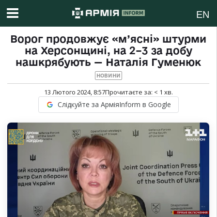
EN
Ворог продовжує «м’ясні» штурми
на Херсонщині, на 2–3 за добу
нашкрябують — Наталія Гуменюк
НОВИНИ
13 Лютого 2024, 8:57
Прочитаєте за:
< 1
хв.
Слідкуйте за АрміяInform в Google