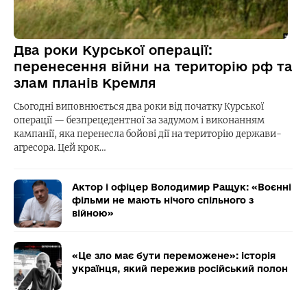
Два роки Курської операції:
перенесення війни на територію рф та
злам планів Кремля
Сьогодні виповнюється два роки від початку Курської
операції — безпрецедентної за задумом і виконанням
кампанії, яка перенесла бойові дії на територію держави-
агресора. Цей крок…
Актор і офіцер Володимир Ращук: «Воєнні
фільми не мають нічого спільного з
війною»
«Це зло має бути переможене»: історія
українця, який пережив російський полон