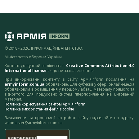
© 2018 - 2026, ІНФОРМАЦІЙНЕ АГЕНТСТВО,
Міністерство оборони України
Контент доступний за ліцензією
Creative Commons Attribution 4.0
International license
якщо не зазначено інше.
При використанні контенту з сайту АрміяInform посилання на
armyinform.com.ua
обов’язкове. Для суб’єктів у сфері онлайн-медіа
обов’язковим є розміщення у першому абзаці матеріалу прямого та
відкритого для пошукових систем гіперпосилання на цитований
матеріал.
Політика користування сайтом АрміяInform
Політика використання файлів cookie
Зауваження та пропозиції по роботі сайту надсилайте на адресу:
webmaster@armyinform.com.ua