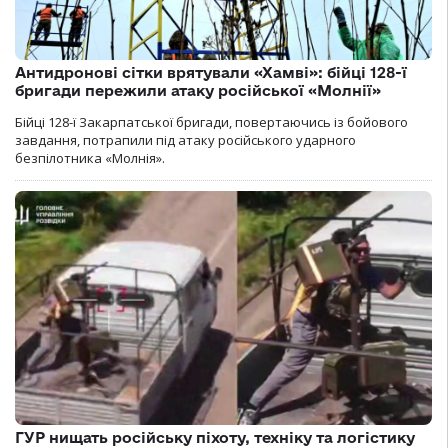
Антидронові сітки врятували «Хамві»: бійці 128-ї
бригади пережили атаку російської «Молнії»
Бійці 128-ї Закарпатської бригади, повертаючись із бойового
завдання, потрапили під атаку російського ударного
безпілотника «Молнія».
ГУР нищать російську піхоту, техніку та логістику