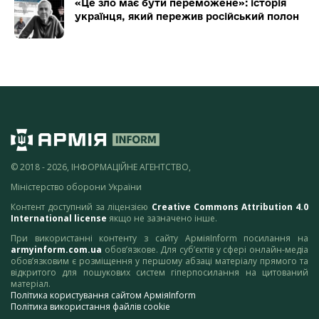
«Це зло має бути переможене»: історія
українця, який пережив російський полон
© 2018 - 2026, ІНФОРМАЦІЙНЕ АГЕНТСТВО,
Міністерство оборони України
Контент доступний за ліцензією
Creative Commons Attribution 4.0
International license
якщо не зазначено інше.
При використанні контенту з сайту АрміяInform посилання на
armyinform.com.ua
обов’язкове. Для суб’єктів у сфері онлайн-медіа
обов’язковим є розміщення у першому абзаці матеріалу прямого та
відкритого для пошукових систем гіперпосилання на цитований
матеріал.
Політика користування сайтом АрміяInform
Політика використання файлів cookie