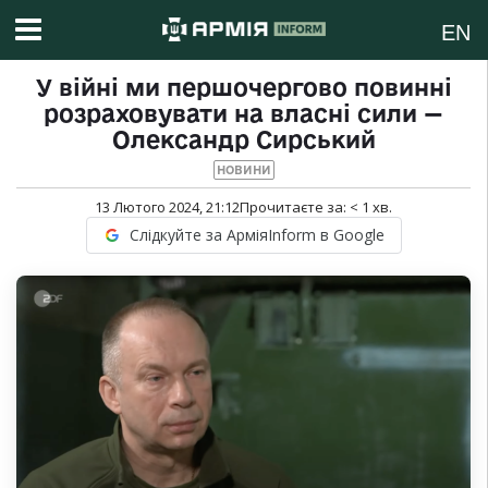
EN
У війні ми першочергово повинні
розраховувати на власні сили —
Олександр Сирський
НОВИНИ
13 Лютого 2024, 21:12
Прочитаєте за:
< 1
хв.
Слідкуйте за АрміяInform в Google