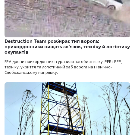
Destruction Team розбирає тил ворога:
прикордонники нищать зв’язок, техніку й логістику
окупантів
FPV-дрони прикордонників уразили засоби зв’язку, РЕБ і РЕР,
техніку, укриття та логістичний хаб ворога на Північно-
Слобожанському напрямку.