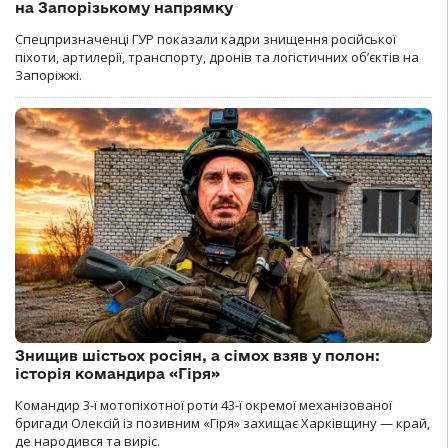
на Запорізькому напрямку
Спецпризначенці ГУР показали кадри знищення російської
піхоти, артилерії, транспорту, дронів та логістичних об’єктів на
Запоріжжі.
Знищив шістьох росіян, а сімох взяв у полон:
історія командира «Гіря»
Командир 3-ї мотопіхотної роти 43-ї окремої механізованої
бригади Олексій із позивним «Гіря» захищає Харківщину — край,
де народився та виріс.