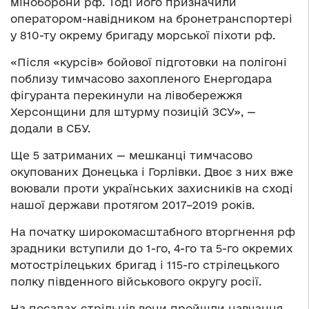
міноборони рф. Тоді його призначили
оператором-навідником на бронетранспортері
у 810-ту окрему бригаду морської піхоти рф.
«Після «курсів» бойової підготовки на полігоні
поблизу тимчасово захопленого Енергодара
фігуранта перекинули на лівобережжя
Херсонщини для штурму позицій ЗСУ», —
додали в СБУ.
Ще 5 затриманих — мешканці тимчасово
окупованих Донецька і Горлівки. Двоє з них вже
воювали проти українських захисників на сході
нашої держави протягом 2017–2019 років.
На початку широкомасштабного вторгнення рф
зрадники вступили до 1-го, 4-го та 5-го окремих
мотострілецьких бригад і 115-го стрілецького
полку південного військового округу росії.
На посадах стрільців вони пройшли навчання