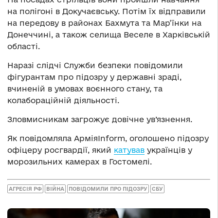
на полігоні в Докучаєвську. Потім їх відправили
на передову в районах Бахмута та Мар’їнки на
Донеччині, а також селища Веселе в Харківській
області.
Наразі слідчі Служби безпеки повідомили
фігурантам про підозру у державні зраді,
вчиненій в умовах воєнного стану, та
колабораційній діяльності.
Зловмисникам загрожує довічне ув’язнення.
Як повідомляла АрміяInform, оголошено підозру
офіцеру росгвардії, який
катував
українців у
морозильних камерах в Гостомелі.
АГРЕСІЯ РФ
ВІЙНА
ПОВІДОМИЛИ ПРО ПІДОЗРУ
СБУ