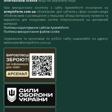
International license
якщо не зазначено інше.
При використанні контенту з сайту АрміяInform посилання на
armyinform.com.ua
обов’язкове. Для суб’єктів у сфері онлайн-медіа
обов’язковим є розміщення у першому абзаці матеріалу прямого та
відкритого для пошукових систем гіперпосилання на цитований
матеріал.
Політика користування сайтом АрміяInform
Політика використання файлів cookie
Зауваження та пропозиції по роботі сайту надсилайте на адресу:
webmaster@armyinform.com.ua