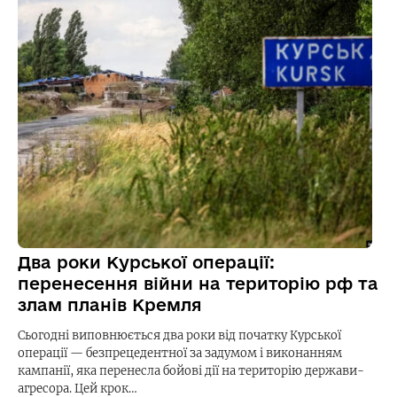
Два роки Курської операції:
перенесення війни на територію рф та
злам планів Кремля
Сьогодні виповнюється два роки від початку Курської
операції — безпрецедентної за задумом і виконанням
кампанії, яка перенесла бойові дії на територію держави-
агресора. Цей крок…