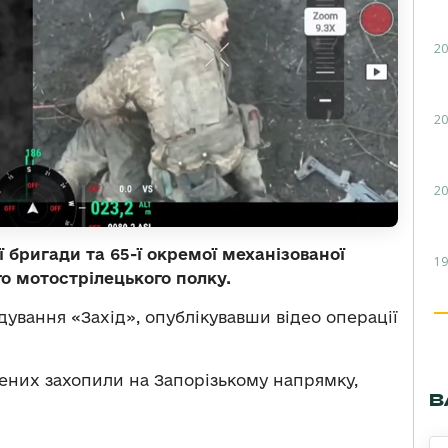
20
20
20
ї бригади та 65-ї окремої механізованої
19
-го мотострілецького полку.
ування «Захід», опублікувавши відео операції
ених захопили на Запорізькому напрямку,
В