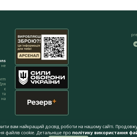
pr
ons
не
orm
Для
м є
 та
 на
 на
чити вам найкращий досвід роботи на нашому сайті. Продовжу
я файлів cookie. Детальніше про
політику використання фай