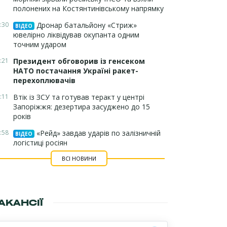
полонених на Костянтинівському напрямку
:30
Дронар батальйону «Стриж»
ВІДЕО
ювелірно ліквідував окупанта одним
точним ударом
:21
Президент обговорив із генсеком
НАТО постачання Україні ракет-
перехоплювачів
:11
Втік із ЗСУ та готував теракт у центрі
Запоріжжя: дезертира засуджено до 15
років
:58
«Рейд» завдав ударів по залізничній
ВІДЕО
логістиці росіян
ВСІ НОВИНИ
АКАНСІЇ