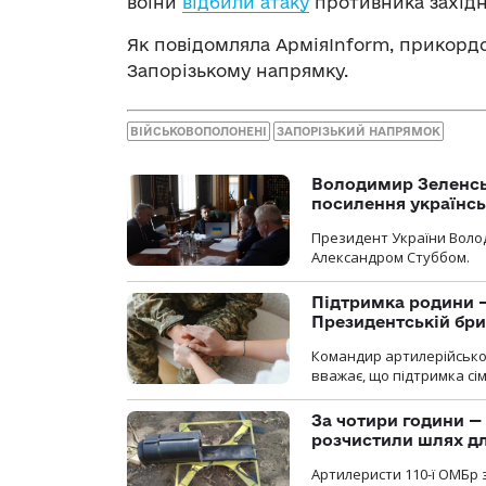
воїни
відбили атаку
противника західн
Як повідомляла АрміяInform, прикор
Запорізькому напрямку.
ВІЙСЬКОВОПОЛОНЕНІ
ЗАПОРІЗЬКИЙ НАПРЯМОК
Володимир Зеленсь
посилення українс
Президент України Воло
Александром Стуббом.
Підтримка родини —
Президентській бриг
Командир артилерійсько
вважає, що підтримка сі
За чотири години — 
розчистили шлях д
Артилеристи 110-ї ОМБр з