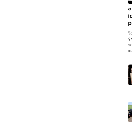
«
і
р
Ч
5
ч
л