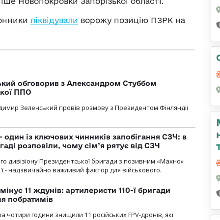
іше Новопокровки Запорізької області.
донники
ліквідували
ворожу позицію ПЗРК на
кий обговорив з Александром Стуббом
ької ППО
димир Зеленський провів розмову з Президентом Фінляндії
 один із ключових чинників запобігання СЗЧ: в
аді розповіли, чому сім’я рятує від СЗЧ
го дивізіону Президентської бригади з позивним «Махно»
м'ї - надзвичайно важливий фактор для військового.
мінус 11 ждунів: артилеристи 110-ї бригади
ля побратимів
а чотири години знищили 11 російських FPV-дронів, які