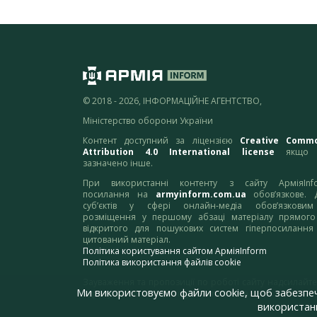
© 2018 - 2026, ІНФОРМАЦІЙНЕ АГЕНТСТВО,
Міністерство оборони України
Контент доступний за ліцензією
Creative Comm
Attribution 4.0 International license
якщо 
зазначено інше.
При використанні контенту з сайту АрміяInf
посилання на
armyinform.com.ua
обов’язкове. 
суб’єктів у сфері онлайн-медіа обов’язкови
розміщення у першому абзаці матеріалу прямого
відкритого для пошукових систем гіперпосилання
цитований матеріал.
Політика користування сайтом АрміяInform
Політика використання файлів cookie
Зауваження та пропозиції по роботі сайту надсилайте
Ми використовуємо файли cookie, щоб забезпе
адресу:
webmaster@armyinform.com.ua
використанн