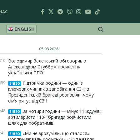
НАС
ENGLISH
05.08.2026
:10
Володимир Зеленський обговорив з
Александром Стуббом посилення
української ППО
:59
Підтримка родини — один із
ВІДЕО
ключових чинників запобігання СЗЧ: в
Президентській бригаді розповіли, чому
сім’я рятує від СЗЧ
:48
За чотири години — мінус 11 ждунів:
ВІДЕО
артилеристи 110-ї бригади розчистили
шлях для побратимів
:41
«Ми не зрозуміли, що сталося»:
ВІДЕО
морпіхи зірвали російську ІПСО та взяли