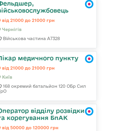
Фельдшер,
військовослужбовець
від 21000 до 21000 грн
Чернігів
Військова частина А7328
Лікар медичного пункту
від 21000 до 21000 грн
Київ
168 окремий батальйон 120 ОБр Cил
ТрО
Оператор відділу розвідки
та корегування БпАК
від 50000 до 120000 грн