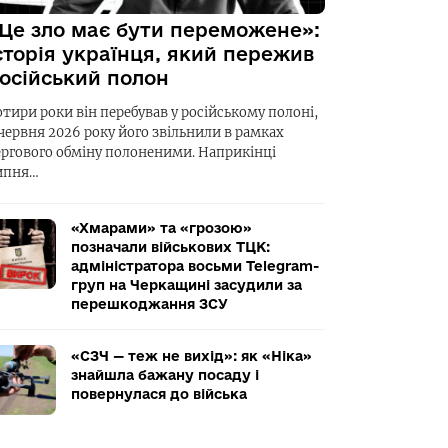
Це зло має бути переможене»:
сторія українця, який пережив
осійський полон
отири роки він перебував у російському полоні,
 червня 2026 року його звільнили в рамках
ергового обміну полоненими. Наприкінці
ипня…
«Хмарами» та «грозою»
позначали військових ТЦК:
адміністратора восьми Telegram-
груп на Черкащині засудили за
перешкоджання ЗСУ
«СЗЧ — теж не вихід»: як «Ніка»
знайшла бажану посаду і
повернулася до війська