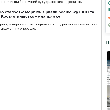
абезпечивши безпечний рух українських підрозділів.
що сталося»: морпіхи зірвали російську ІПСО та
а Костянтинівському напрямку
бригади морської піхоти зірвали спробу російських військових
сихологічну операцію.
П