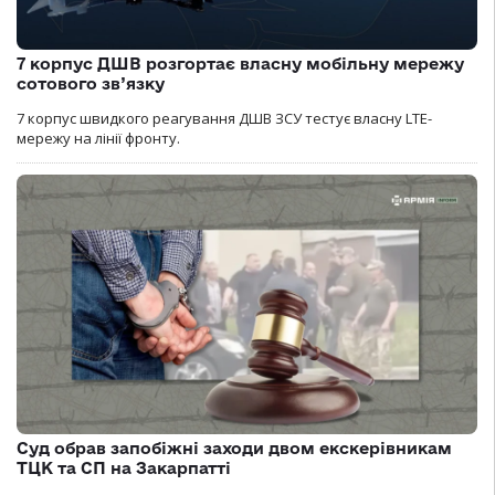
7 корпус ДШВ розгортає власну мобільну мережу
сотового зв’язку
7 корпус швидкого реагування ДШВ ЗСУ тестує власну LTE-
мережу на лінії фронту.
Суд обрав запобіжні заходи двом екскерівникам
ТЦК та СП на Закарпатті