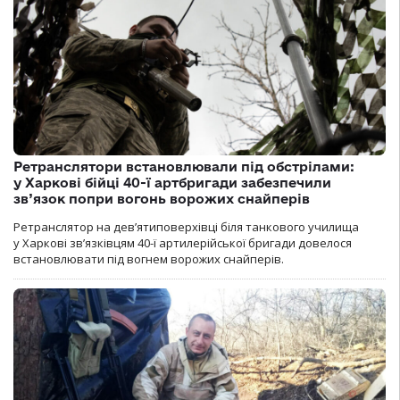
Ретранслятори встановлювали під обстрілами:
у Харкові бійці 40-ї артбригади забезпечили
зв’язок попри вогонь ворожих снайперів
Ретранслятор на дев’ятиповерхівці біля танкового училища
у Харкові зв’язківцям 40-ї артилерійської бригади довелося
встановлювати під вогнем ворожих снайперів.