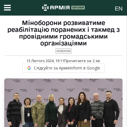
EN
Міноборони розвиватиме
реабілітацію поранених і такмед з
провідними громадськими
організаціями
НОВИНИ
13 Лютого 2024, 19:11
Прочитаєте за:
2
хв.
Слідкуйте за АрміяInform в Google