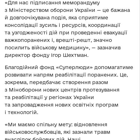
«Для нас підписання меморандуму
з Міністерством оборони України — це бажана
й довгоочікувана подія, яка сприятиме
консолідації зусиль і ресурсів, координації
та узгодженості дій при проведенні евакуації
важкопоранених і, врешті-решт, значно
посилить військову медицину», — зазначив
директор фонду Ігор Шехтман.
Благодійний фонд «Суперлюди» допомагатиме
розвивати напрям реабілітації поранених. Це,
зокрема, передбачає створення разом
з Міноборони нових центрів протезування
та реабілітації у регіонах України
та запровадження нових освітніх програм
і технологій.
«Ми маємо спільну мету: відновлення
військовослужбовців, які зазнали травм
внаслідок бойових дій. Наші