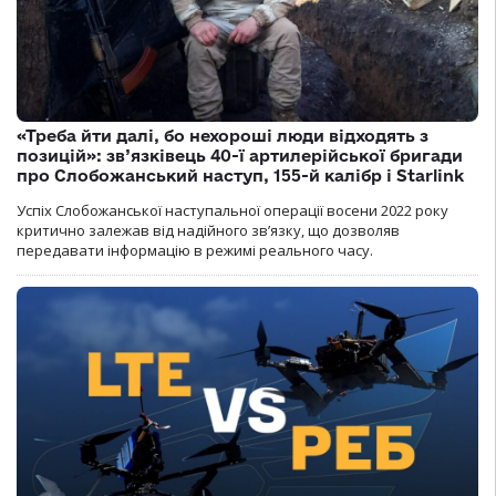
«Треба йти далі, бо нехороші люди відходять з
позицій»: зв’язківець 40-ї артилерійської бригади
про Слобожанський наступ, 155-й калібр і Starlink
Успіх Слобожанської наступальної операції восени 2022 року
критично залежав від надійного зв’язку, що дозволяв
передавати інформацію в режимі реального часу.