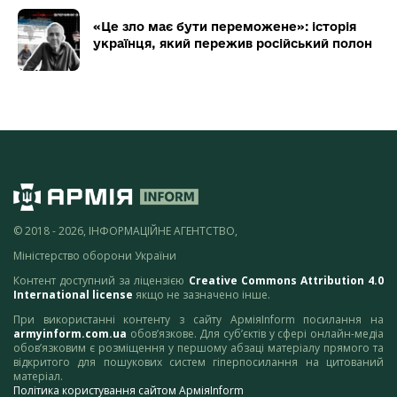
«Це зло має бути переможене»: історія
українця, який пережив російський полон
© 2018 - 2026, ІНФОРМАЦІЙНЕ АГЕНТСТВО,
Міністерство оборони України
Контент доступний за ліцензією
Creative Commons Attribution 4.0
International license
якщо не зазначено інше.
При використанні контенту з сайту АрміяInform посилання на
armyinform.com.ua
обов’язкове. Для суб’єктів у сфері онлайн-медіа
обов’язковим є розміщення у першому абзаці матеріалу прямого та
відкритого для пошукових систем гіперпосилання на цитований
матеріал.
Політика користування сайтом АрміяInform