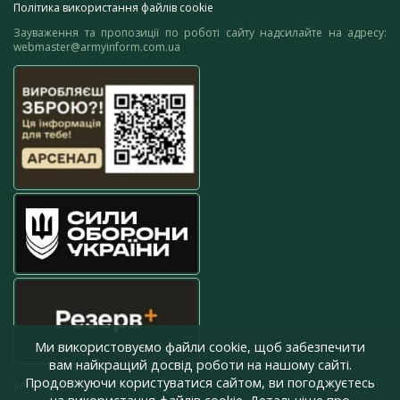
Політика використання файлів cookie
Зауваження та пропозиції по роботі сайту надсилайте на адресу:
webmaster@armyinform.com.ua
Ми використовуємо файли cookie, щоб забезпечити
вам найкращий досвід роботи на нашому сайті.
Продовжуючи користуватися сайтом, ви погоджуєтесь
press@armyinform.com.ua