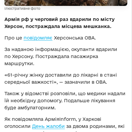
Ілюстративне фото
Армія рф у черговий раз вдарили по місту
Херсон, постраждала місцева мешканка.
Про це
повідомляє
Херсонська ОВА.
За наданою інформацією, окупанти вдарили
по Херсону. Постраждала пасажирка
маршрутки.
«61-річну жінку доставили до лікарні в стані
середньої важкості», — зазначили в ОВА.
Також у відомстві розповіли, що медики надали
їй необхідну допомогу. Подальше лікування
буде амбулаторним.
Як повідомляла АрміяInform, у Харкові
оголосили
День жалоби
за двома родинами, які