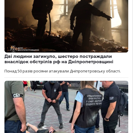
Дві людини загинуло, шестеро постраждали
внаслідок обстрілів рф на Дніпропетровщині
Понад 50 разів росіяни атакували Дніпропетровську області.