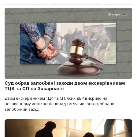
Суд обрав запобіжні заходи двом екскерівникам
ТЦК та СП на Закарпатті
Двом екскерівникам ТЦК та СП, яких ДБР викрило на
незаконному «списанні» понад тисячі чоловіків, обрано
запобіжний захід.