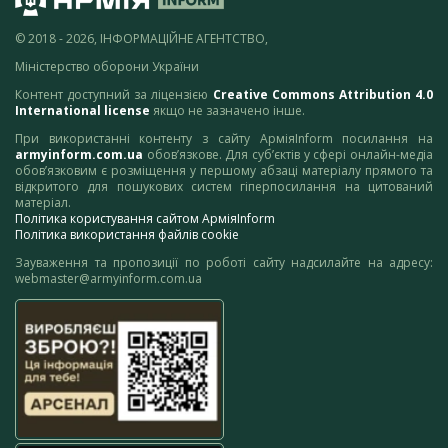
© 2018 - 2026, ІНФОРМАЦІЙНЕ АГЕНТСТВО,
Міністерство оборони України
Контент доступний за ліцензією
Creative Commons Attribution 4.0
International license
якщо не зазначено інше.
При використанні контенту з сайту АрміяInform посилання на
armyinform.com.ua
обов’язкове. Для суб’єктів у сфері онлайн-медіа
обов’язковим є розміщення у першому абзаці матеріалу прямого та
відкритого для пошукових систем гіперпосилання на цитований
матеріал.
Політика користування сайтом АрміяInform
Політика використання файлів cookie
Зауваження та пропозиції по роботі сайту надсилайте на адресу:
webmaster@armyinform.com.ua