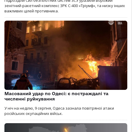
Підрозділи Сил безпілотних систем ЗСУ уразили ворожий
зенітний-ракетний комплекс ЗРК С-400 «Тріумф», та низку інших
важливих цілей противника.
Масований удар по Одесі: є постраждалі та
численні руйнування
У ніч на неділю, 9 серпня, Одеса зазнала повітряної атаки
російських окупаційних військ.