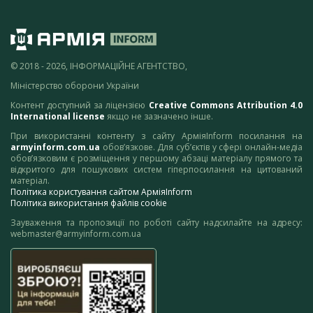
© 2018 - 2026, ІНФОРМАЦІЙНЕ АГЕНТСТВО,
Міністерство оборони України
Контент доступний за ліцензією
Creative Commons Attribution 4.0
International license
якщо не зазначено інше.
При використанні контенту з сайту АрміяInform посилання на
armyinform.com.ua
обов’язкове. Для суб’єктів у сфері онлайн-медіа
обов’язковим є розміщення у першому абзаці матеріалу прямого та
відкритого для пошукових систем гіперпосилання на цитований
матеріал.
Політика користування сайтом АрміяInform
Політика використання файлів cookie
Зауваження та пропозиції по роботі сайту надсилайте на адресу:
webmaster@armyinform.com.ua