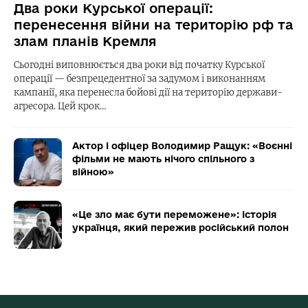
Два роки Курської операції:
перенесення війни на територію рф та
злам планів Кремля
Сьогодні виповнюється два роки від початку Курської
операції — безпрецедентної за задумом і виконанням
кампанії, яка перенесла бойові дії на територію держави-
агресора. Цей крок…
Актор і офіцер Володимир Ращук: «Воєнні
фільми не мають нічого спільного з
війною»
«Це зло має бути переможене»: історія
українця, який пережив російський полон