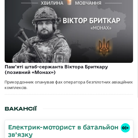
Пам’яті штаб-сержанта Віктора Бриткару
(позивний «Монах»)
Прикордонник опанував фах оператора безпілотних авіаційних
комплексів.
ВАКАНСІЇ
Електрик-моторист в батальйон
зв’язку