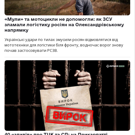
«Мули» та мотоцикли не допомогли: як ЗСУ
зламали логістику росіян на Олександрівському
напрямку
Українські удари по тилах змусили росіян відмовлятися від
мототехніки для логістики біля фронту, водночас ворог знову
почав застосовувати РСЗВ.
40 «зливів» про ТЦК та СП: на Прикарпатті