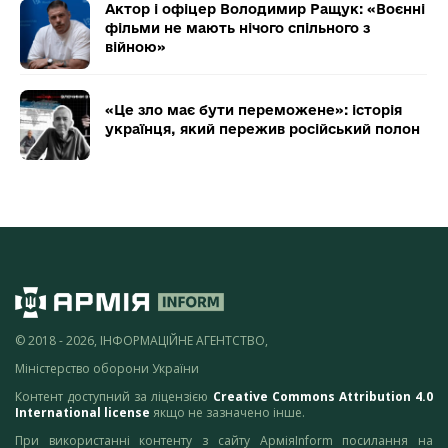
Актор і офіцер Володимир Ращук: «Воєнні
фільми не мають нічого спільного з
війною»
«Це зло має бути переможене»: історія
українця, який пережив російський полон
© 2018 - 2026, ІНФОРМАЦІЙНЕ АГЕНТСТВО,
Міністерство оборони України
Контент доступний за ліцензією
Creative Commons Attribution 4.0
International license
якщо не зазначено інше.
При використанні контенту з сайту АрміяInform посилання на