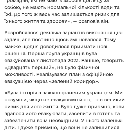
громадян, які не мають засобів догляду за
собою, не мають нормальної кількості води та
їжі. До того ж весь час залишається ризик для
їхнього життя та здоров’я», — розповів він.
Розроблялося декілька варіантів виконання цієї
задачі, але постійно щось змінювалося. Тому
майже щодня доводилося приймати нові
рішення. Перша група українців була
евакуйована 7 листопада 2023. Раніше, говорить
«Двадцять перший», не було фізичної
можливості. Реалізувався план з офіційною
евакуацією через «зелений коридор».
«Була історія з важкопораненим українцем. Ми
розуміли, якщо не евакуюємо його, то є великий
ризик для його життя. Було дуже приємно, коли
вдалося його евакуювати, заселити в готель та
забезпечити всім необхідним. У нього маленькі
діти. І дуже приємно, що вони не залишилися