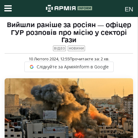
EN
Вийшли раніше за росіян ― офіцер
ГУР розповів про місію у секторі
Гази
ВІДЕО
НОВИНИ
10 Лютого 2024, 12:55
Прочитаєте за:
2
хв.
Слідкуйте за АрміяInform в Google