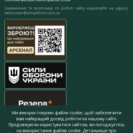
Зауваження та пропозиції по роботі сайту надсилайте на адресу:
webmaster@armyinform.com.ua
Ми використовуємо файли cookie, щоб забезпечити
вам найкращий досвід роботи на нашому сайті.
Продовжуючи користуватися сайтом, ви погоджуєтесь
press@armyinform.com.ua
на використання файлів cookie. Детальніше про