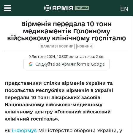
EN
Вірменія передала 10 тонн
медикаментів Головному
військовому клінічному госпіталю
ВАЖЛИВІ НОВИНИ
НОВИНИ
9 Лютого 2024, 10:30
Прочитаєте за:
2
хв.
Слідкуйте за АрміяInform в Google
Представники Спілки вірменів України та
Посольства Республіки Вірменія в Україні
передали 10 тонн лікарських засобів
Національному військово-медичному
клінічному центру «Головний військовий
клінічний госпіталь».
Як
інформує
Міністерство оборони України, у