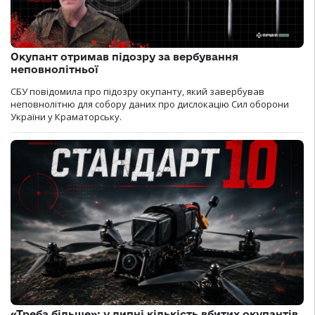
Окупант отримав підозру за вербування
неповнолітньої
СБУ повідомила про підозру окупанту, який завербував
неповнолітню для собору даних про дислокацію Сил оборони
України у Краматорську.
«Треба більше»: у липні кількість вбитих окупантів