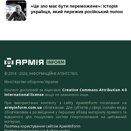
«Це зло має бути переможене»: історія
українця, який пережив російський полон
© 2018 - 2026, ІНФОРМАЦІЙНЕ АГЕНТСТВО,
Міністерство оборони України
Контент доступний за ліцензією
Creative Commons Attribution 4.0
International license
якщо не зазначено інше.
При використанні контенту з сайту АрміяInform посилання на
armyinform.com.ua
обов’язкове. Для суб’єктів у сфері онлайн-медіа
обов’язковим є розміщення у першому абзаці матеріалу прямого та
відкритого для пошукових систем гіперпосилання на цитований
матеріал.
Політика користування сайтом АрміяInform
Політика використання файлів cookie