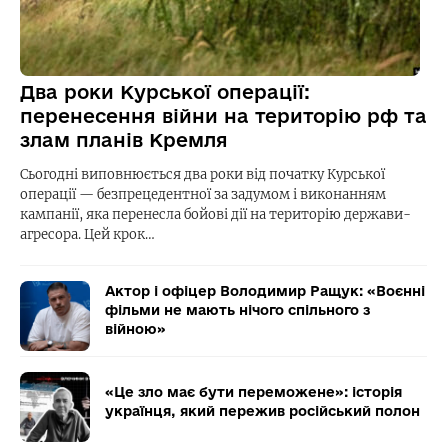
Два роки Курської операції:
перенесення війни на територію рф та
злам планів Кремля
Сьогодні виповнюється два роки від початку Курської
операції — безпрецедентної за задумом і виконанням
кампанії, яка перенесла бойові дії на територію держави-
агресора. Цей крок…
Актор і офіцер Володимир Ращук: «Воєнні
фільми не мають нічого спільного з
війною»
«Це зло має бути переможене»: історія
українця, який пережив російський полон