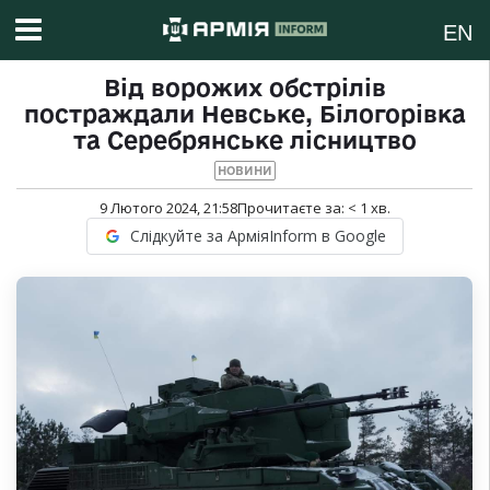
EN
Від ворожих обстрілів
постраждали Невське, Білогорівка
та Серебрянське лісництво
НОВИНИ
9 Лютого 2024, 21:58
Прочитаєте за:
< 1
хв.
Слідкуйте за АрміяInform в Google