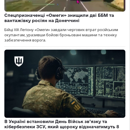
Спецпризначенці «Омеги» знищили дві ББМ та
вантажівку росіян на Донеччині
Бійці ХІІІ Легіону «Омеги» завдали чергових втрат російським
окупантам, уразивши бойові броньовані машини та техніку
забезпечення ворога.
В Україні встановили День Військ зв’язку та
кібербезпеки ЗСУ, який щороку відзначатимуть 8