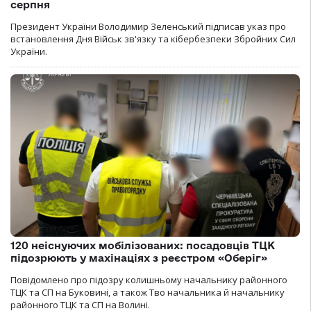
серпня
Президент України Володимир Зеленський підписав указ про
встановлення Дня Військ зв'язку та кібербезпеки Збройних Сил
України.
120 неіснуючих мобілізованих: посадовців ТЦК
підозрюють у махінаціях з реєстром «Оберіг»
Повідомлено про підозру колишньому начальнику районного
ТЦК та СП на Буковині, а також Тво начальника й начальнику
районного ТЦК та СП на Волині.