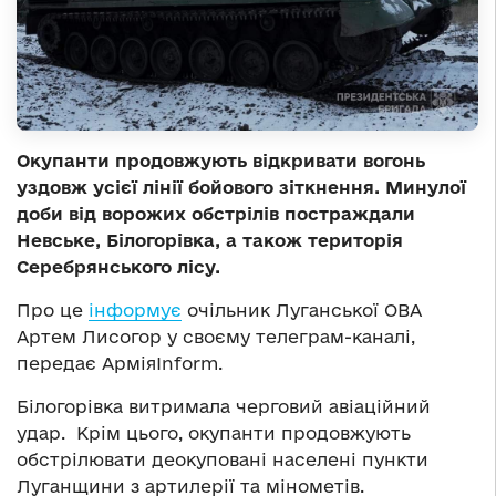
Окупанти продовжують відкривати вогонь
уздовж усієї лінії бойового зіткнення. Минулої
доби від ворожих обстрілів постраждали
Невське, Білогорівка, а також територія
Серебрянського лісу.
Про це
інформує
очільник Луганської ОВА
Артем Лисогор у своєму телеграм-каналі,
передає АрміяInform.
Білогорівка витримала черговий авіаційний
удар. Крім цього, окупанти продовжують
обстрілювати деокуповані населені пункти
Луганщини з артилерії та мінометів.