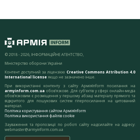
© 2018 - 2026, ІНФОРМАЦІЙНЕ АГЕНТСТВО,
Міністерство оборони України
Контент доступний за ліцензією
Creative Commons Attribution 4.0
International license
якщо не зазначено інше.
При використанні контенту з сайту АрміяInform посилання на
armyinform.com.ua
обов’язкове. Для суб’єктів у сфері онлайн-медіа
обов’язковим є розміщення у першому абзаці матеріалу прямого та
відкритого для пошукових систем гіперпосилання на цитований
матеріал.
Політика користування сайтом АрміяInform
Політика використання файлів cookie
Зауваження та пропозиції по роботі сайту надсилайте на адресу:
webmaster@armyinform.com.ua