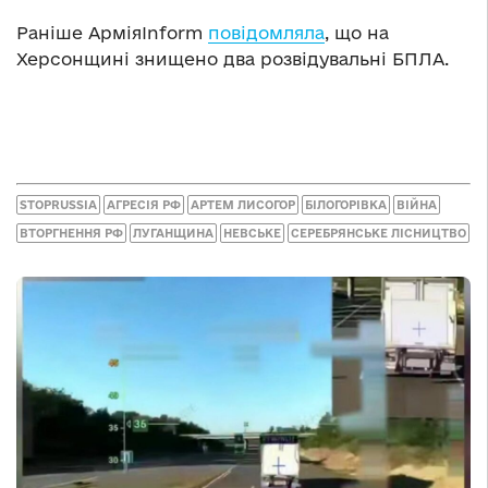
Раніше АрміяInform
повідомляла
, що на
Херсонщині знищено два розвідувальні БПЛА.
STOPRUSSIA
АГРЕСІЯ РФ
АРТЕМ ЛИСОГОР
БІЛОГОРІВКА
ВІЙНА
ВТОРГНЕННЯ РФ
ЛУГАНЩИНА
НЕВСЬКЕ
СЕРЕБРЯНСЬКЕ ЛІСНИЦТВО