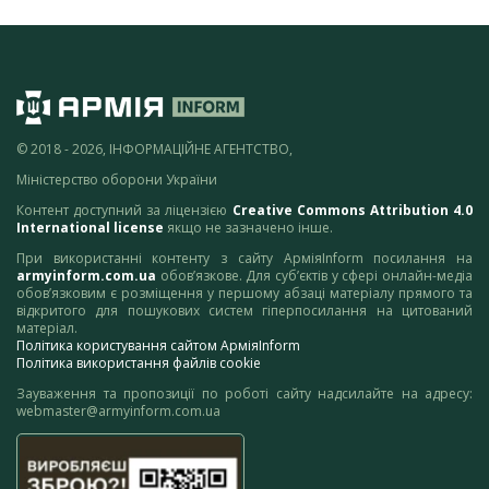
© 2018 - 2026, ІНФОРМАЦІЙНЕ АГЕНТСТВО,
Міністерство оборони України
Контент доступний за ліцензією
Creative Commons Attribution 4.0
International license
якщо не зазначено інше.
При використанні контенту з сайту АрміяInform посилання на
armyinform.com.ua
обов’язкове. Для суб’єктів у сфері онлайн-медіа
обов’язковим є розміщення у першому абзаці матеріалу прямого та
відкритого для пошукових систем гіперпосилання на цитований
матеріал.
Політика користування сайтом АрміяInform
Політика використання файлів cookie
Зауваження та пропозиції по роботі сайту надсилайте на адресу:
webmaster@armyinform.com.ua