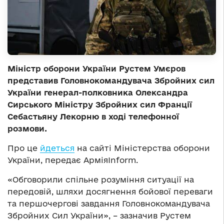
Міністр оборони України Рустем Умєров
представив Головнокомандувача Збройних сил
України генерал-полковника Олександра
Сирського Міністру Збройних сил Франції
Себастьяну Лекорню в ході телефонної
розмови.
Про це
йдеться
на сайті Міністерства оборони
України, передає АрміяInform.
«Обговорили спільне розуміння ситуації на
передовій, шляхи досягнення бойової переваги
та першочергові завдання Головнокомандувача
Збройних Сил України», – зазначив Рустем