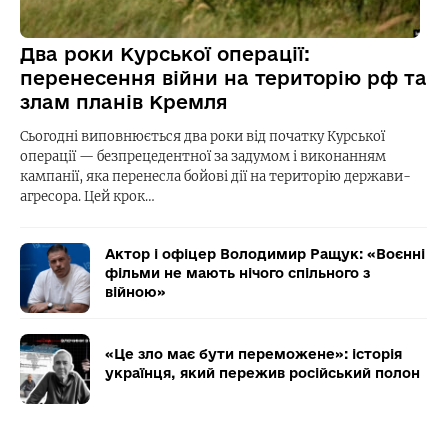
Два роки Курської операції:
перенесення війни на територію рф та
злам планів Кремля
Сьогодні виповнюється два роки від початку Курської
операції — безпрецедентної за задумом і виконанням
кампанії, яка перенесла бойові дії на територію держави-
агресора. Цей крок…
Актор і офіцер Володимир Ращук: «Воєнні
фільми не мають нічого спільного з
війною»
«Це зло має бути переможене»: історія
українця, який пережив російський полон