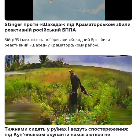
Stinger проти «Шахеда»: під Краматорськом збили
реактивній російський БПЛА
Бійці 93-ї механізованої бригади «Холодний Яр» збили
реактивний «Шахед» у Краматорському районі.
Тижнями сидять у руїнах і ведуть спостереження:
під Куп’янськом окупанти намагаються не