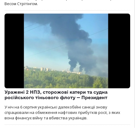
Весом Стрітінгом.
Уражені 2 НПЗ, сторожові катери та судна
російського тіньового флоту — Президент
У ніч на 6 серпня українські далекобійні санкції знову
спрацювали на обмеження нафтових прибутків росії, з яких
вона фінансує війну та вбивства українців.