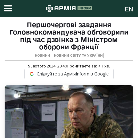
EN
Першочергові завдання
Головнокомандувача обговорили
під час дзвінка з Міністром
оборони Франції
НОВИНИ
НОВИНИ СВІТУ ТА УКРАЇНИ
9 Лютого 2024, 20:40
Прочитаєте за:
< 1
хв.
Слідкуйте за АрміяInform в Google