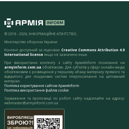
© 2018 - 2026, ІНФОРМАЦІЙНЕ АГЕНТСТВО,
Міністерство оборони України
Контент доступний за ліцензією
Creative Commons Attribution 4.0
International license
якщо не зазначено інше.
При використанні контенту з сайту АрміяInform посилання на
armyinform.com.ua
обов’язкове. Для суб’єктів у сфері онлайн-медіа
обов’язковим є розміщення у першому абзаці матеріалу прямого та
відкритого для пошукових систем гіперпосилання на цитований
матеріал.
Політика користування сайтом АрміяInform
Політика використання файлів cookie
Зауваження та пропозиції по роботі сайту надсилайте на адресу:
webmaster@armyinform.com.ua