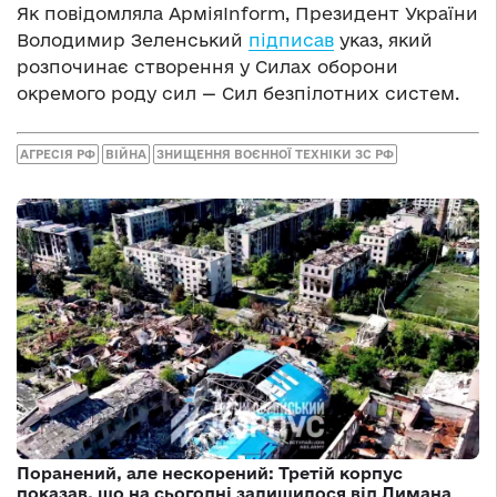
Як повідомляла АрміяInform, Президент України
Володимир Зеленський
підписав
указ, який
розпочинає створення у Силах оборони
окремого роду сил — Сил безпілотних систем.
АГРЕСІЯ РФ
ВІЙНА
ЗНИЩЕННЯ ВОЄННОЇ ТЕХНІКИ ЗС РФ
Поранений, але нескорений: Третій корпус
показав, шо на сьогодні залишилося від Лимана