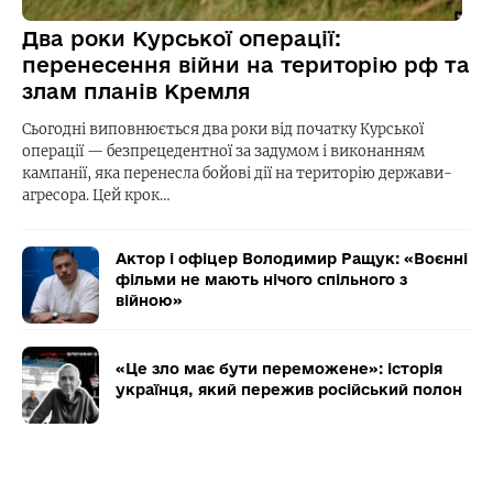
Два роки Курської операції:
перенесення війни на територію рф та
злам планів Кремля
Сьогодні виповнюється два роки від початку Курської
операції — безпрецедентної за задумом і виконанням
кампанії, яка перенесла бойові дії на територію держави-
агресора. Цей крок…
Актор і офіцер Володимир Ращук: «Воєнні
фільми не мають нічого спільного з
війною»
«Це зло має бути переможене»: історія
українця, який пережив російський полон