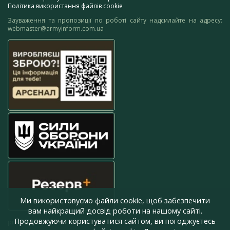
Політика використання файлів cookie
Зауваження та пропозиції по роботі сайту надсилайте на адресу:
webmaster@armyinform.com.ua
Ми використовуємо файли cookie, щоб забезпечити
вам найкращий досвід роботи на нашому сайті.
Продовжуючи користуватися сайтом, ви погоджуєтесь
press@armyinform.com.ua