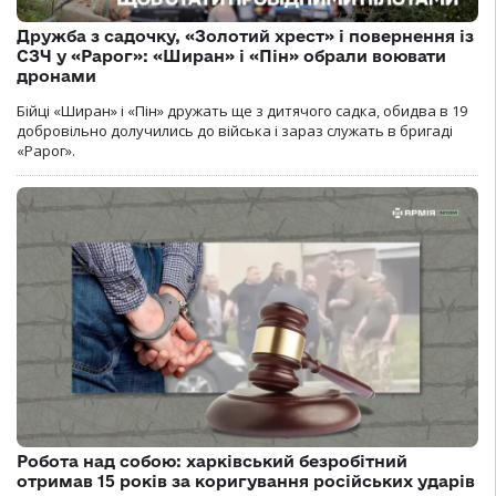
Дружба з садочку, «Золотий хрест» і повернення із
СЗЧ у «Рарог»: «Ширан» і «Пін» обрали воювати
дронами
Бійці «Ширан» і «Пін» дружать ще з дитячого садка, обидва в 19
добровільно долучились до війська і зараз служать в бригаді
«Рарог».
Робота над собою: харківський безробітний
отримав 15 років за коригування російських ударів