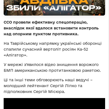
ССО провели ефективну спецоперацію,
внаслідок якої вдалося встановити контроль
над опорним пунктом противника.
На Таврійському напрямку українські оборонці
спалили сучасний вертоліт росіян Ка-52
«Алігатор».
У мережі з’явилося відео знищення ворожого
БМП американською протитанковою ракетою.
Ці та інші теми обговорюють наші ведучі –
молодший лейтенант Сергій Ліпко та
підполковник Сергій Місюра.