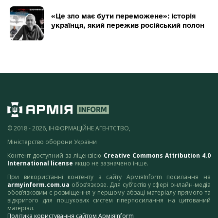
«Це зло має бути переможене»: історія
українця, який пережив російський полон
© 2018 - 2026, ІНФОРМАЦІЙНЕ АГЕНТСТВО,
Міністерство оборони України
Контент доступний за ліцензією
Creative Commons Attribution 4.0
International license
якщо не зазначено інше.
При використанні контенту з сайту АрміяInform посилання на
armyinform.com.ua
обов’язкове. Для суб’єктів у сфері онлайн-медіа
обов’язковим є розміщення у першому абзаці матеріалу прямого та
відкритого для пошукових систем гіперпосилання на цитований
матеріал.
Політика користування сайтом АрміяInform