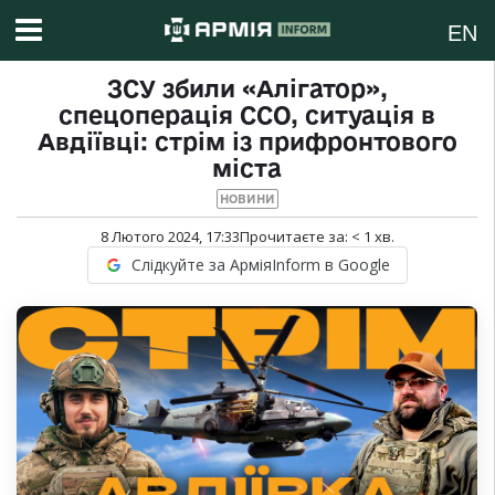
EN
ЗСУ збили «Алігатор»,
спецоперація ССО, ситуація в
Авдіївці: стрім із прифронтового
міста
НОВИНИ
8 Лютого 2024, 17:33
Прочитаєте за:
< 1
хв.
Слідкуйте за АрміяInform в Google