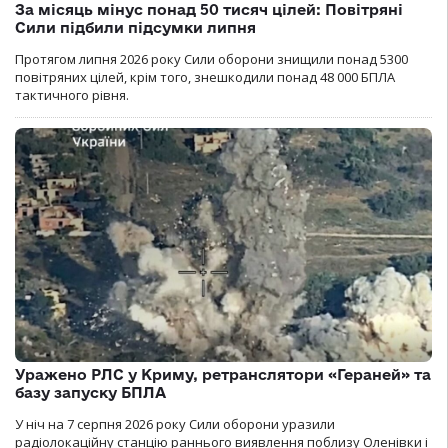
За місяць мінус понад 50 тисяч цілей: Повітряні
Сили підбили підсумки липня
Протягом липня 2026 року Cили оборони знищили понад 5300
повітряних цілей, крім того, знешкодили понад 48 000 БПЛА
тактичного рівня.
Уражено РЛС у Криму, ретранслятори «Гераней» та
базу запуску БПЛА
У ніч на 7 серпня 2026 року Сили оборони уразили
радіолокаційну станцію раннього виявлення поблизу Оленівки і