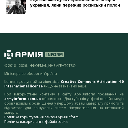
українця, який пережив російський полон
© 2018 - 2026, ІНФОРМАЦІЙНЕ АГЕНТСТВО,
Міністерство оборони України
Контент доступний за ліцензією
Creative Commons Attribution 4.0
International license
якщо не зазначено інше.
При використанні контенту з сайту АрміяInform посилання на
armyinform.com.ua
обов’язкове. Для суб’єктів у сфері онлайн-медіа
обов’язковим є розміщення у першому абзаці матеріалу прямого та
відкритого для пошукових систем гіперпосилання на цитований
матеріал.
Політика користування сайтом АрміяInform
Політика використання файлів cookie