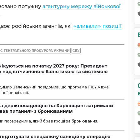
ізовано потужну
агентурну мережу військової
.
воє російських агентів, які
«зливали» позиції
С ГЕНЕРАЛЬНОГО ПРОКУРОРА УКРАЇНИ
СБУ
чікуються на початку 2027 року: Президент
у над вітчизняною балістикою та системою
димир Зеленський повідомив, що програма FREYJA вже
ної реалізації.
а держпосадовців: на Харківщині затримали
ував питання» з бронюванням
и посередника, який брав гроші за бронювання.
підготувати спеціальну санкційну операцію