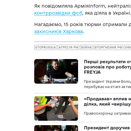
Як повідомляла АрміяInform, нейтрал
контррозвідки фсб
, яка діяла в Україні
Нагадаємо, 15 років тюрми отримали д
захисників Харкова
.
STOPRUSSIA
АГРЕСІЯ РФ
ВІЙНА
ВТОРГНЕННЯ РФ
ОФІ
Перші результати о
розповів про робот
FREYJA
Президент України Воло
перебуває на етапі актив
«Продавав» вплив н
ділка, який «виріш
Правоохоронці затримал
Президент доручив 