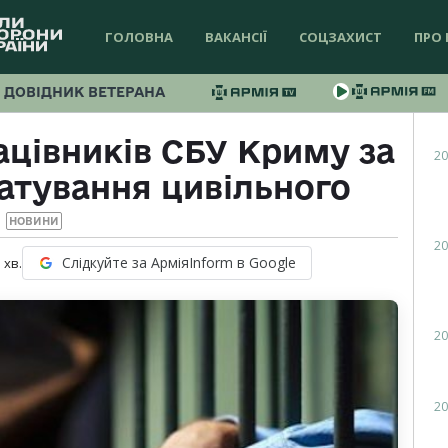
ГОЛОВНА
ВАКАНСІЇ
СОЦЗАХИСТ
ПРО 
ДОВІДНИК ВЕТЕРАНА
цівників СБУ Криму за
20
атування цивільного
НОВИНИ
20
Слідкуйте за АрміяInform в Google
1
хв.
20
20