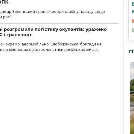
 ОПК
димир Зеленський провів координаційну нараду щодо
 росії.
i розгромили логістику окупантів: уражено
С і транспорт
1-ї окремої аеромобільної Слобожанської бригади на
 по ключових об’єктах логістики російських військ.
П