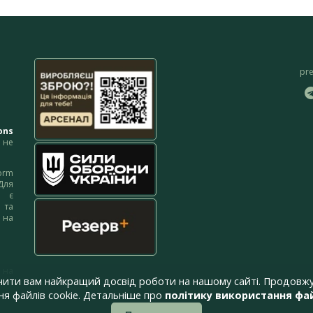
pr
ons
не
orm
Для
м є
 та
 на
 на
чити вам найкращий досвід роботи на нашому сайті. Продовжу
я файлів cookie. Детальніше про
політику використання фай