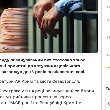
19
19
19
19
суду обвинувальний акт стосовно трьох
які причетні до катування цивільного
загрожує до 15 років позбавлення волі.
атури АР Крим та міста Севастополя.
В
півострова у 2014 році обвинувачені обіймали
, втім прийняли пропозицію ворога
о «УФСБ росії по Республіці Крим і м.