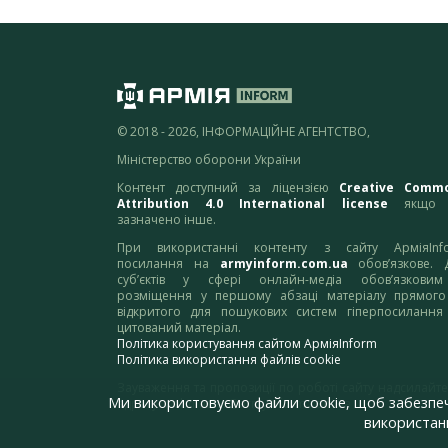
© 2018 - 2026, ІНФОРМАЦІЙНЕ АГЕНТСТВО,
Міністерство оборони України
Контент доступний за ліцензією
Creative Comm
Attribution 4.0 International license
якщо 
зазначено інше.
При використанні контенту з сайту АрміяInf
посилання на
armyinform.com.ua
обов’язкове. 
суб’єктів у сфері онлайн-медіа обов’язкови
розміщення у першому абзаці матеріалу прямого
відкритого для пошукових систем гіперпосилання
цитований матеріал.
Політика користування сайтом АрміяInform
Політика використання файлів cookie
Зауваження та пропозиції по роботі сайту надсилайте
Ми використовуємо файли cookie, щоб забезпе
адресу:
webmaster@armyinform.com.ua
використанн