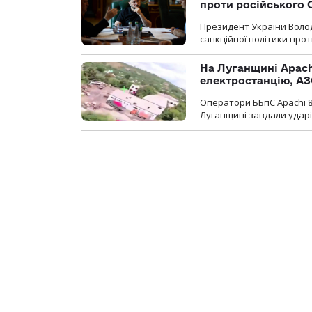
проти російського
Президент України Воло
санкційної політики проти
На Луганщині Apach
електростанцію, АЗ
Оператори ББпС Apachi 8
Луганщині завдали ударів