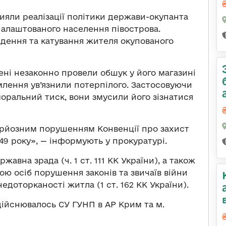
ияли реалізації політики держави-окупанта
алаштованого населення півострова.
адення та катування жителя окупованого
ені незаконно провели обшук у його магазині
лення ув’язнили потерпілого. Застосовуючи
оральний тиск, вони змусили його зізнатися
ерйозним порушенням Конвенції про захист
49 року», — інформують у прокуратурі.
жавна зрада (ч. 1 ст. 111 КК України), а також
ю осіб порушення законів та звичаїв війни
недоторканості житла (1 ст. 162 КК України).
дійснювалось СУ ГУНП в АР Крим та м.