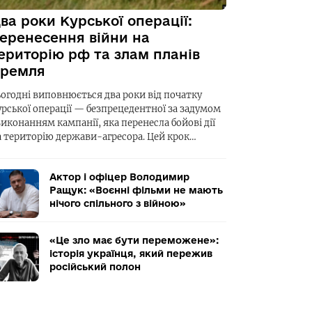
ва роки Курської операції:
еренесення війни на
ериторію рф та злам планів
ремля
ьогодні виповнюється два роки від початку
урської операції — безпрецедентної за задумом
виконанням кампанії, яка перенесла бойові дії
а територію держави-агресора. Цей крок…
Актор і офіцер Володимир
Ращук: «Воєнні фільми не мають
нічого спільного з війною»
«Це зло має бути переможене»:
історія українця, який пережив
російський полон