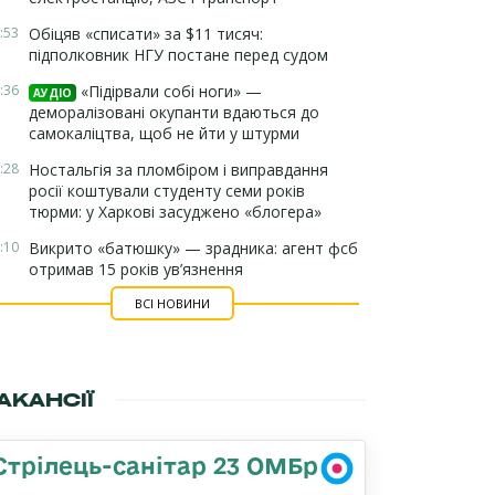
:53
Обіцяв «списати» за $11 тисяч:
підполковник НГУ постане перед судом
:36
«Підірвали собі ноги» —
АУДІО
деморалізовані окупанти вдаються до
самокаліцтва, щоб не йти у штурми
:28
Ностальгія за пломбіром і виправдання
росії коштували студенту семи років
тюрми: у Харкові засуджено «блогера»
:10
Викрито «батюшку» — зрадника: агент фсб
отримав 15 років ув’язнення
ВСІ НОВИНИ
АКАНСІЇ
Стрілець-санітар 23 ОМБр