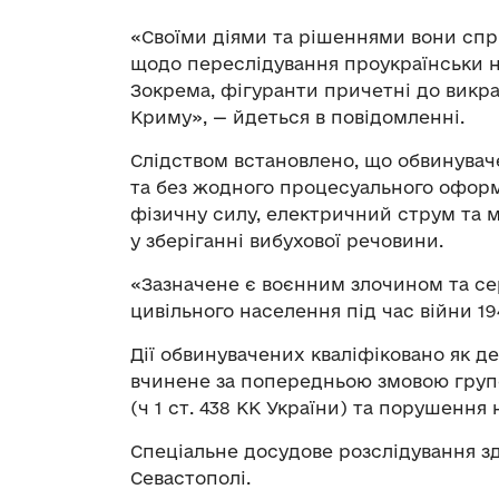
«Своїми діями та рішеннями вони спр
щодо переслідування проукраїнськи н
Зокрема, фігуранти причетні до викр
Криму», — йдеться в повідомленні.
Слідством встановлено, що обвинувач
та без жодного процесуального оформ
фізичну силу, електричний струм та м
у зберіганні вибухової речовини.
«Зазначене є воєнним злочином та с
цивільного населення під час війни 19
Дії обвинувачених кваліфіковано як дер
вчинене за попередньою змовою групо
(ч 1 ст. 438 КК України) та порушення 
Спеціальне досудове розслідування з
Севастополі.