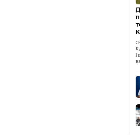
Д
п
т
К
С
К
і 
н