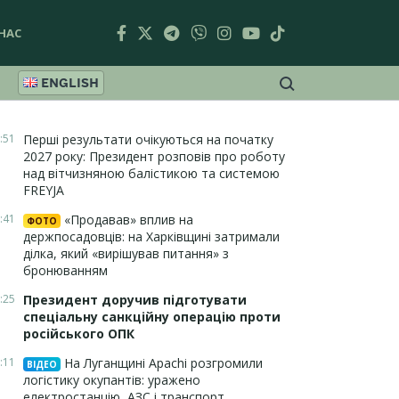
НАС
ENGLISH
:51
Перші результати очікуються на початку
2027 року: Президент розповів про роботу
над вітчизняною балістикою та системою
FREYJA
:41
«Продавав» вплив на
ФОТО
держпосадовців: на Харківщині затримали
ділка, який «вирішував питання» з
бронюванням
:25
Президент доручив підготувати
спеціальну санкційну операцію проти
російського ОПК
:11
На Луганщині Apachi розгромили
ВІДЕО
логістику окупантів: уражено
електростанцію, АЗС і транспорт