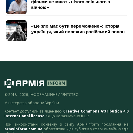
фільми не мають нічого спільного з
війною»
«Це зло має бути переможене»: історія
українця, який пережив російський полон
© 2018 - 2026, ІНФОРМАЦІЙНЕ АГЕНТСТВО,
Міністерство оборони України
Контент доступний за ліцензією
Creative Commons Attribution 4.0
International license
якщо не зазначено інше.
При використанні контенту з сайту АрміяInform посилання на
armyinform.com.ua
обов’язкове. Для суб’єктів у сфері онлайн-медіа