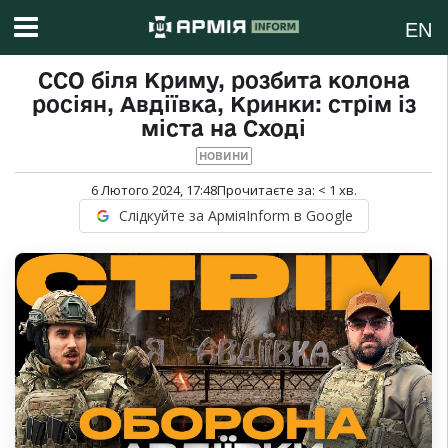
EN
ССО біля Криму, розбита колона
росіян, Авдіївка, Кринки: стрім із
міста на Сході
НОВИНИ
6 Лютого 2024, 17:48
Прочитаєте за:
< 1
хв.
Слідкуйте за АрміяInform в Google