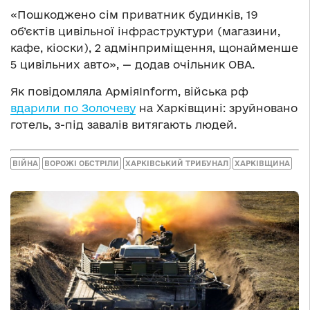
«Пошкоджено сім приватник будинків, 19
об’єктів цивільної інфраструктури (магазини,
кафе, кіоски), 2 адмінприміщення, щонайменше
5 цивільних авто», — додав очільник ОВА.
Як повідомляла АрміяInform, війська рф
вдарили по Золочеву
на Харківщині: зруйновано
готель, з-під завалів витягають людей.
ВІЙНА
ВОРОЖІ ОБСТРІЛИ
ХАРКІВСЬКИЙ ТРИБУНАЛ
ХАРКІВЩИНА