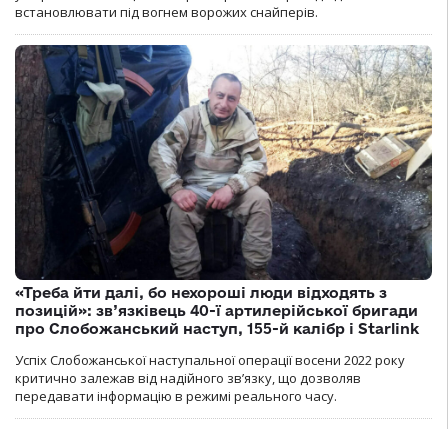
встановлювати під вогнем ворожих снайперів.
«Треба йти далі, бо нехороші люди відходять з
позицій»: зв’язківець 40-ї артилерійської бригади
про Слобожанський наступ, 155-й калібр і Starlink
Успіх Слобожанської наступальної операції восени 2022 року
критично залежав від надійного зв’язку, що дозволяв
передавати інформацію в режимі реального часу.