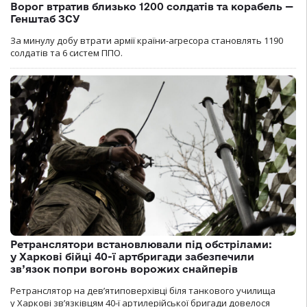
Ворог втратив близько 1200 солдатів та корабель —
Генштаб ЗСУ
За минулу добу втрати армії країни-агресора становлять 1190
солдатів та 6 систем ППО.
Ретранслятори встановлювали під обстрілами:
у Харкові бійці 40-ї артбригади забезпечили
зв’язок попри вогонь ворожих снайперів
Ретранслятор на дев’ятиповерхівці біля танкового училища
у Харкові зв’язківцям 40-ї артилерійської бригади довелося