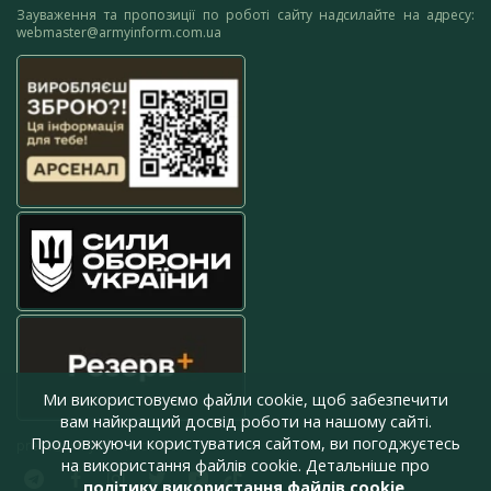
Зауваження та пропозиції по роботі сайту надсилайте на адресу:
webmaster@armyinform.com.ua
Ми використовуємо файли cookie, щоб забезпечити
вам найкращий досвід роботи на нашому сайті.
Продовжуючи користуватися сайтом, ви погоджуєтесь
press@armyinform.com.ua
на використання файлів cookie. Детальніше про
політику використання файлів cookie
.