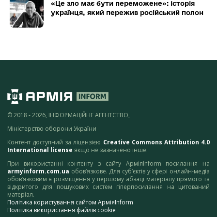
«Це зло має бути переможене»: історія
українця, який пережив російський полон
© 2018 - 2026, ІНФОРМАЦІЙНЕ АГЕНТСТВО,
Міністерство оборони України
Контент доступний за ліцензією
Creative Commons Attribution 4.0
International license
якщо не зазначено інше.
При використанні контенту з сайту АрміяInform посилання на
armyinform.com.ua
обов’язкове. Для суб’єктів у сфері онлайн-медіа
обов’язковим є розміщення у першому абзаці матеріалу прямого та
відкритого для пошукових систем гіперпосилання на цитований
матеріал.
Політика користування сайтом АрміяInform
Політика використання файлів cookie