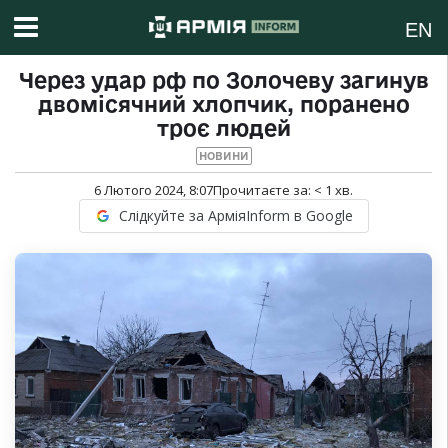
EN
Через удар рф по Золочеву загинув
двомісячний хлопчик, поранено
троє людей
НОВИНИ
6 Лютого 2024, 8:07
Прочитаєте за:
< 1
хв.
Слідкуйте за АрміяInform в Google