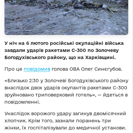
У ніч на 6 лютого російські окупаційні війська
завдали ударів ракетами С-300 по Золочеву
Богодухівського району, що на Харківщині.
Про це
повідомив
голова ОВА Олег Синєгубов.
«Близько 2:30 у Золочеві Богодухівського району
внаслідок двох ударів окупантів ракетами С-300
зруйновано триповерховий готель», — йдеться в
повідомленні.
Унаслідок ворожого удару загинув двомісячний
хлопчик. Крім того, зазнали поранень три
жінки, їх госпіталізували до медичної установи.