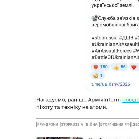
Нагадуємо, раніше АрміяInform
повід
піхоту та техніку на атоми.
FPV-ДРОНИ
STOPRUSSIA
ВІЙНА
ВТОРГНЕННЯ РФ
ДЕ