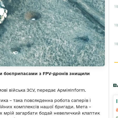
18
18
18
ди боєприпасами з FPV-дронів знищили
В
ві війська ЗСУ, передає АрміяInform.
ика – така повсякденна робота саперів і
ійних комплексів нашої бригади. Мета –
их мрій загарбати бодай невеличкий клаптик