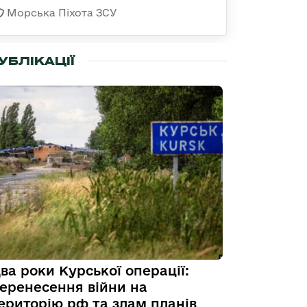
Морська Піхота ЗСУ
УБЛІКАЦІЇ
ва роки Курської операції:
еренесення війни на
ериторію рф та злам планів