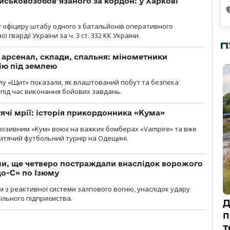
йськовозобов’язаного за кордон: у Харкові
у офіцеру штабу одного з батальйонів оперативного
гвардії України за ч. 3 ст. 332 КК України.
П
, арсенал, склади, спальня: мінометники
ію під землею
лу «Щит» показали, як влаштований побут та безпека
під час виконання бойових завдань.
тячі мрії: історія прикордонника «Кума»
позивним «Кум» воює на важких бомберах «Vampire» та вже
 дитячий футбольний турнір на Одещині.
ли, ще четверо постраждали внаслідок ворожого
о-С» по Ізюму
м з реактивної системи залпового вогню, унаслідок удару
ільного підприємства.
Д
п
т