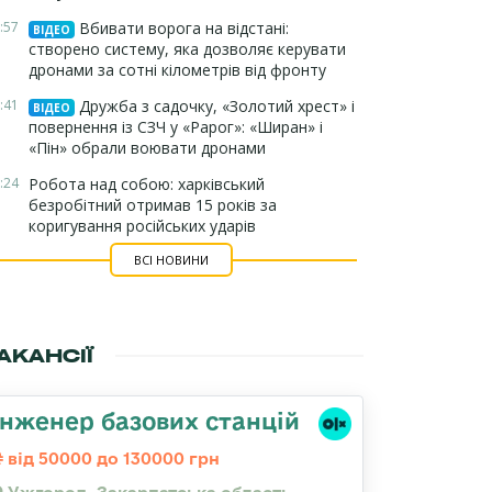
:57
Вбивати ворога на відстані:
ВІДЕО
створено систему, яка дозволяє керувати
дронами за сотні кілометрів від фронту
:41
Дружба з садочку, «Золотий хрест» і
ВІДЕО
повернення із СЗЧ у «Рарог»: «Ширан» і
«Пін» обрали воювати дронами
:24
Робота над собою: харківський
безробітний отримав 15 років за
коригування російських ударів
ВСІ НОВИНИ
АКАНСІЇ
Інженер базових станцій
від 50000 до 130000 грн