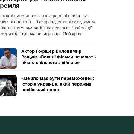
ремля
ьогодні виповнюється два роки від початку
урської операції — безпрецедентної за задумом
виконанням кампанії, яка перенесла бойові дії
а територію держави-агресора. Цей крок…
Актор і офіцер Володимир
Ращук: «Воєнні фільми не мають
нічого спільного з війною»
«Це зло має бути переможене»:
історія українця, який пережив
російський полон