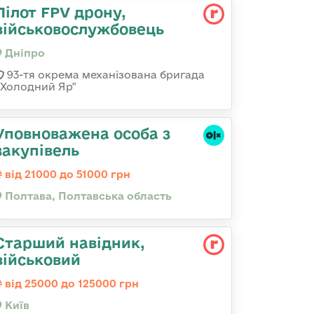
Пілот FPV дрону,
військовослужбовець
Дніпро
93-тя окрема механізована бригада
«Холодний Яр"
Уповноважена особа з
закупівель
від 21000 до 51000 грн
Полтава, Полтавська область
Стаpший навідник,
військовий
від 25000 до 125000 грн
Київ