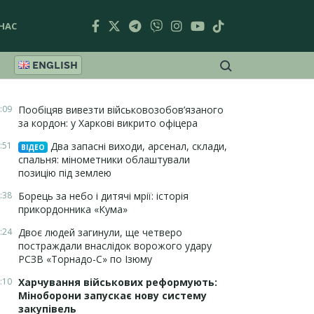
НАС
ENGLISH
:09
Пообіцяв вивезти військовозобов’язаного
за кордон: у Харкові викрито офіцера
:51
Два запасні виходи, арсенал, склади,
ВІДЕО
спальня: мінометники облаштували
позицію під землею
:38
Борець за небо і дитячі мрії: історія
прикордонника «Кума»
:24
Двоє людей загинули, ще четверо
постраждали внаслідок ворожого удару
РСЗВ «Торнадо-С» по Ізюму
:10
Харчування військових реформують:
Міноборони запускає нову систему
закупівель