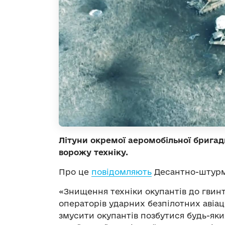
Літуни окремої аеромобільної брига
ворожу техніку.
Про це
повідомляють
Десантно-штурмо
«Знищення техніки окупантів до гвинт
операторів ударних безпілотних авіац
змусити окупантів позбутися будь-як