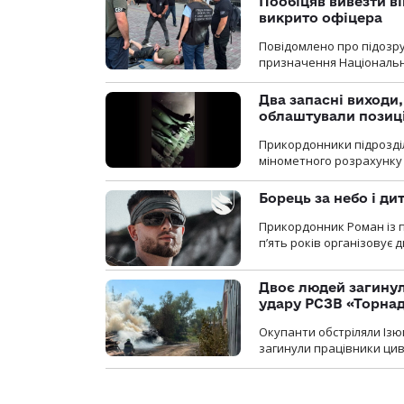
Пообіцяв вивезти ві
викрито офіцера
Повідомлено про підозр
призначення Національної 
Два запасні виходи
облаштували позиц
Прикордонники підрозді
мінометного розрахунку 
Борець за небо і ди
Прикордонник Роман із 
п’ять років організовує
Двоє людей загину
удару РСЗВ «Торнад
Окупанти обстріляли Ізю
загинули працівники цив