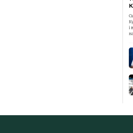
К
С
К
і 
н