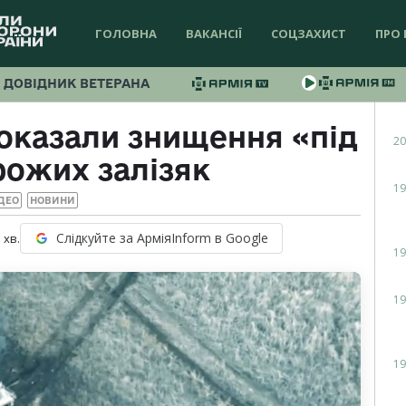
ГОЛОВНА
ВАКАНСІЇ
СОЦЗАХИСТ
ПРО 
ДОВІДНИК ВЕТЕРАНА
оказали знищення «під
20
рожих залізяк
19
ДЕО
НОВИНИ
Слідкуйте за АрміяInform в Google
1
хв.
19
19
19