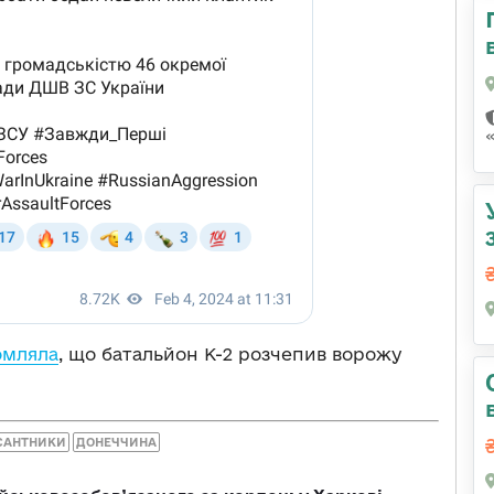
омляла
, що батальйон К-2 розчепив ворожу
САНТНИКИ
ДОНЕЧЧИНА