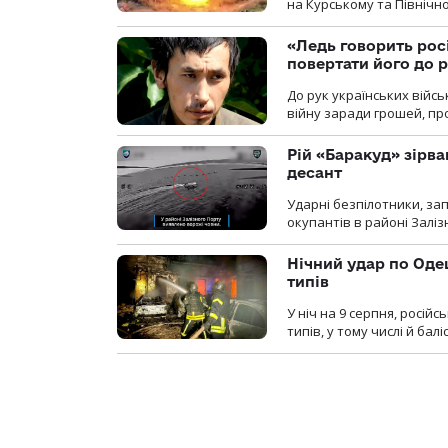
на Курському та Північ
«Ледь говорить рос
повертати його до 
До рук українських війсь
війну заради грошей, про
Рій «Баракуд» зірв
десант
Ударні безпілотники, за
окупантів в районі Залі
Нічний удар по Одещ
типів
У ніч на 9 серпня, росій
типів, у тому числі й бал