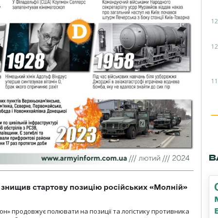
12
12
11
В
 знищив стартову позицію російських «Молній»
н» продовжує полювати на позиції та логістику противника