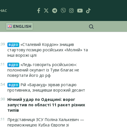
НАС
ENGLISH
:39
«Сталевий Кордон» знищив
ВІДЕО
стартову позицію російських «Молній» та
інші ворожі цілі
:11
«Ледь говорить російською»:
ВІДЕО
полонений окупант із Туви благає не
повертати його до рф
:54
Рій «Баракуд» зірвав ротацію
ВІДЕО
противника, знищивши ворожий десант
:30
Нічний удар по Одещині: ворог
запустив по області 11 ракет різних
типів
:11
Представниця ЗСУ Поліна Халькевич —
переможницею Кубка Європи зі