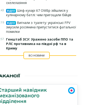
скелелазіння
:43
Шеф-кухарі 67 ОМБр зійшлися у
ВІДЕО
кулінарному батлі: чим пригощали бійців
:19
Вигнали з туалету: українські FPV
ВІДЕО
змусили росіянина припуститися фатальної
помилки
:57
Генштаб ЗСУ: Уражено засоби ППО та
РЛС противника на півдні рф та в
Криму
ВСІ НОВИНИ
АКАНСІЇ
Старший навідник
механізованого
відділення