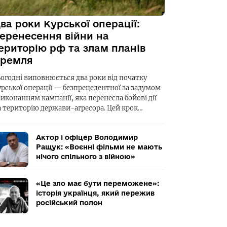
ва роки Курської операції:
еренесення війни на
ериторію рф та злам планів
ремля
ьогодні виповнюється два роки від початку
урської операції — безпрецедентної за задумом
виконанням кампанії, яка перенесла бойові дії
а територію держави-агресора. Цей крок…
Актор і офіцер Володимир
Ращук: «Воєнні фільми не мають
нічого спільного з війною»
«Це зло має бути переможене»:
історія українця, який пережив
російський полон