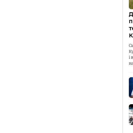
Д
п
т
К
С
К
і 
н