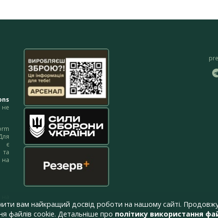
pr
ons
не
orm
Для
м є
 та
 на
 на
чити вам найкращий досвід роботи на нашому сайті. Продовжу
я файлів cookie. Детальніше про
політику використання фай