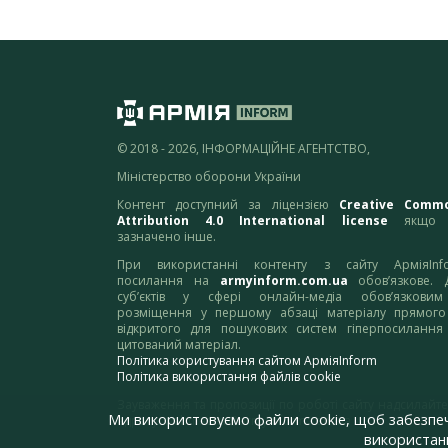
© 2018 - 2026, ІНФОРМАЦІЙНЕ АГЕНТСТВО,
Міністерство оборони України
Контент доступний за ліцензією
Creative Comm
Attribution 4.0 International license
якщо 
зазначено інше.
При використанні контенту з сайту АрміяInf
посилання на
armyinform.com.ua
обов’язкове. 
суб’єктів у сфері онлайн-медіа обов’язкови
розміщення у першому абзаці матеріалу прямого
відкритого для пошукових систем гіперпосилання
цитований матеріал.
Політика користування сайтом АрміяInform
Політика використання файлів cookie
Зауваження та пропозиції по роботі сайту надсилайте
Ми використовуємо файли cookie, щоб забезпе
адресу:
webmaster@armyinform.com.ua
використанн