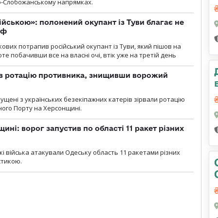
но-Слобожанському напрямках.
ійською»: полонений окупант із Туви благає не
рф
кових потрапив російський окупант із Туви, який пішов на
те побачивши все на власні очі, втік уже на третій день
ав ротацію противника, знищивши ворожий
пущені з українських безекіпажних катерів зірвали ротацію
зного Порту на Херсонщині.
ині: ворог запустив по області 11 ракет різних
ські війська атакували Одеську область 11 ракетами різних
істикою.