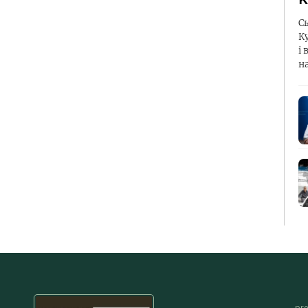
С
К
і 
н
pr