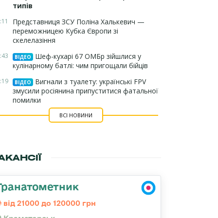
типів
:11
Представниця ЗСУ Поліна Халькевич —
переможницею Кубка Європи зі
скелелазіння
:43
Шеф-кухарі 67 ОМБр зійшлися у
ВІДЕО
кулінарному батлі: чим пригощали бійців
:19
Вигнали з туалету: українські FPV
ВІДЕО
змусили росіянина припуститися фатальної
помилки
ВСІ НОВИНИ
АКАНСІЇ
Гранатометник
від 21000 до 120000 грн