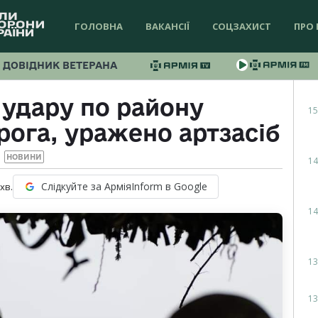
ГОЛОВНА
ВАКАНСІЇ
СОЦЗАХИСТ
ПРО 
ДОВІДНИК ВЕТЕРАНА
 удару по району
15
ога, уражено артзасіб
НОВИНИ
14
Слідкуйте за АрміяInform в Google
хв.
14
13
13