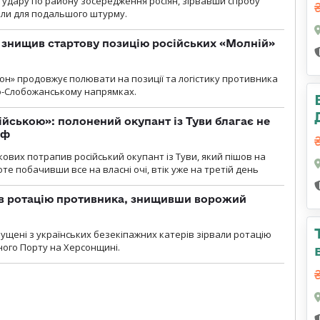
и удару по району зосередження росіян, зірвавши спробу
или для подальшого штурму.
 знищив стартову позицію російських «Молній»
н» продовжує полювати на позиції та логістику противника
но-Слобожанському напрямках.
ійською»: полонений окупант із Туви благає не
рф
кових потрапив російський окупант із Туви, який пішов на
те побачивши все на власні очі, втік уже на третій день
ав ротацію противника, знищивши ворожий
пущені з українських безекіпажних катерів зірвали ротацію
зного Порту на Херсонщині.