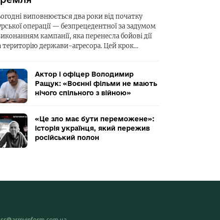
ьогодні виповнюється два роки від початку
урської операції — безпрецедентної за задумом
виконанням кампанії, яка перенесла бойові дії
а територію держави-агресора. Цей крок…
Актор і офіцер Володимир
Ращук: «Воєнні фільми не мають
нічого спільного з війною»
«Це зло має бути переможене»:
історія українця, який пережив
російський полон
ess@armyinform.com.ua