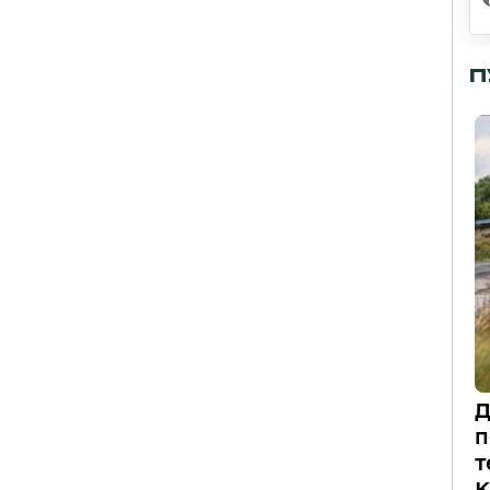
П
Д
п
т
К