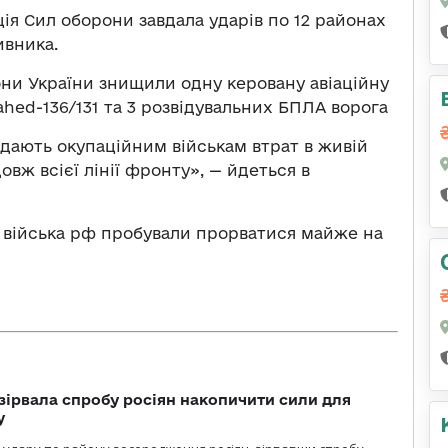
ія Сил оборони завдала ударів по 12 районах
ивника.
они України знищили одну керовану авіаційну
ahed-136/131 та 3 розвідувальних БПЛА ворога
вдають окупаційним військам втрат в живій
овж всієї лінії фронту», — йдеться в
би війська рф пробували прорватися майже на
зірвала спробу росіян накопичити сили для
у