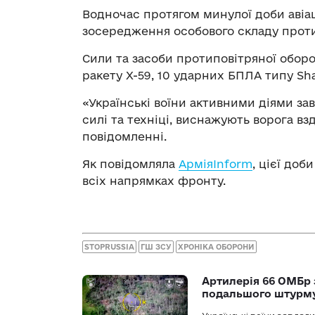
Водночас протягом минулої доби авіац
зосередження особового складу прот
Сили та засоби протиповітряної обор
ракету Х-59, 10 ударних БПЛА типу Sh
«Українські воїни активними діями за
силі та техніці, виснажують ворога взд
повідомленні.
Як повідомляла
АрміяInform
, цієї до
всіх напрямках фронту.
STOPRUSSIA
ГШ ЗСУ
ХРОНІКА ОБОРОНИ
Артилерія 66 ОМБр 
подальшого штурм