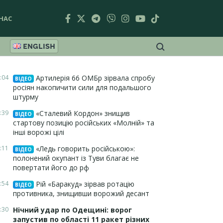
НАС
ENGLISH
:04
Артилерія 66 ОМБр зірвала спробу
ВІДЕО
росіян накопичити сили для подальшого
штурму
:39
«Сталевий Кордон» знищив
ВІДЕО
стартову позицію російських «Молній» та
інші ворожі цілі
:11
«Ледь говорить російською»:
ВІДЕО
полонений окупант із Туви благає не
повертати його до рф
:54
Рій «Баракуд» зірвав ротацію
ВІДЕО
противника, знищивши ворожий десант
:30
Нічний удар по Одещині: ворог
запустив по області 11 ракет різних