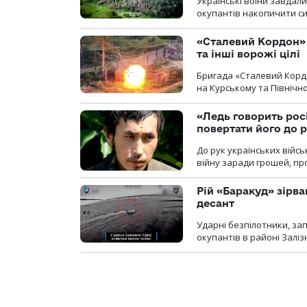
Українські воїни завдал
окупантів накопичити с
«Сталевий Кордон»
та інші ворожі цілі
Бригада «Сталевий Кордо
на Курському та Північ
«Ледь говорить рос
повертати його до 
До рук українських війсь
війну заради грошей, про
Рій «Баракуд» зірв
десант
Ударні безпілотники, за
окупантів в районі Залі