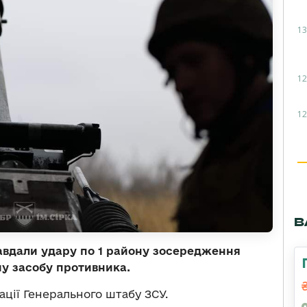
13
12
12
В
завдали удару по 1 району зосередження
му засобу противника.
ції Генерального штабу ЗСУ.