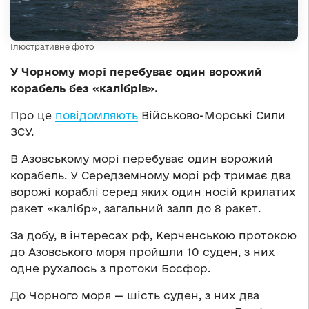
Ілюстративне фото
У Чорному морі перебуває один ворожий
корабель без «калібрів».
Про це
повідомляють
Військово-Морські Сили
ЗСУ.
В Азовському морі перебуває один ворожий
корабель. У Середземному морі рф тримає два
ворожі кораблі серед яких один носій крилатих
ракет «калібр», загальний залп до 8 ракет.
За добу, в інтересах рф, Керченською протокою
до Азовського моря пройшли 10 суден, з них
одне рухалось з протоки Босфор.
До Чорного моря — шість суден, з них два