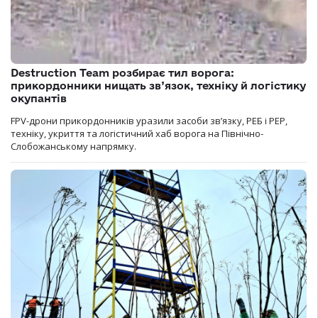
Destruction Team розбирає тил ворога:
прикордонники нищать зв’язок, техніку й логістику
окупантів
FPV-дрони прикордонників уразили засоби зв’язку, РЕБ і РЕР,
техніку, укриття та логістичний хаб ворога на Північно-
Слобожанському напрямку.