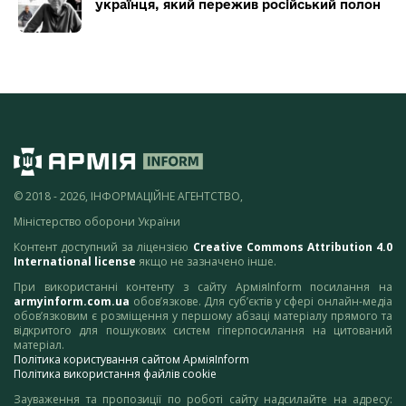
українця, який пережив російський полон
© 2018 - 2026, ІНФОРМАЦІЙНЕ АГЕНТСТВО,
Міністерство оборони України
Контент доступний за ліцензією
Creative Commons Attribution 4.0
International license
якщо не зазначено інше.
При використанні контенту з сайту АрміяInform посилання на
armyinform.com.ua
обов’язкове. Для суб’єктів у сфері онлайн-медіа
обов’язковим є розміщення у першому абзаці матеріалу прямого та
відкритого для пошукових систем гіперпосилання на цитований
матеріал.
Політика користування сайтом АрміяInform
Політика використання файлів cookie
Зауваження та пропозиції по роботі сайту надсилайте на адресу: