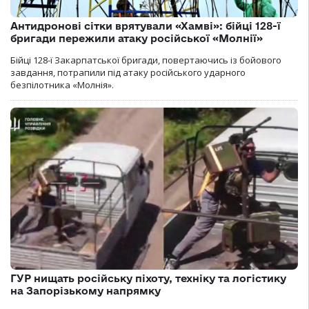
Антидронові сітки врятували «Хамві»: бійці 128-ї
бригади пережили атаку російської «Молнії»
Бійці 128-ї Закарпатської бригади, повертаючись із бойового
завдання, потрапили під атаку російського ударного
безпілотника «Молнія».
ГУР нищать російську піхоту, техніку та логістику
на Запорізькому напрямку