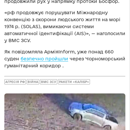
продовжили рух у напрямку протоки Босфор.
«рф продовжує порушувати Міжнародну
конвенцію з охорони людського життя на морі
1974 р. (SOLAS), вимикаючи системи
автоматичної ідентифікації (AIS)», — наголосили
у ВМС ЗСУ.
Як повідомляла АрміяInform, уже понад 660
суден
безпечно пройшли
через Чорноморський
гуманітарний коридор .
АГРЕСІЯ РФ
ВІЙНА
ВМС ЗСУ
РАКЕТИ «КАЛІБР»