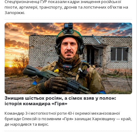
Спецпризначенці ГУР показали кадри знищення російської
піхоти, артилерії, транспорту, дронів та логістичних об’єктів на
Запоріжжі.
Знищив шістьох росіян, а сімох взяв у полон:
історія командира «Гіря»
Командир 3-ї мотопіхотної роти 43-ї окремої механізованої
бригади Олексій із позивним «Гіря» захищає Харківщину — край,
де народився та виріс.