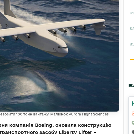
9:
8:
8:
В
перевозити 100 тонн вантажу. Малюнок Aurora Flight Sciences
ірня компанія Boeing, оновила конструкцію
транспортного засобу Liberty Lifter –