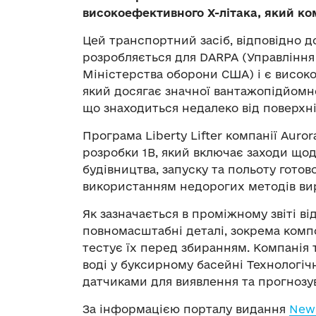
високоефективного X-літака, який ко
Цей транспортний засіб, відповідно д
розробляється для DARPA (Управління
Міністерства оборони США) і є висо
який досягає значної вантажопідйомн
що знаходиться недалеко від поверхні
Програма Liberty Lifter компанії Auro
розробки 1B, який включає заходи щод
будівництва, запуску та польоту готов
використанням недорогих методів ви
Як зазначається в проміжному звіті ві
повномасштабні деталі, зокрема комп
тестує їх перед збиранням. Компанія 
воді у буксирному басейні Технологіч
датчиками для виявлення та прогнозу
За інформацією порталу видання
New 