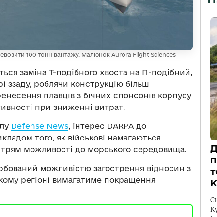
П
перевозити 100 тонн вантажу. Малюнок Aurora Flight Sciences
иться заміна Т-подібного хвоста на П-подібний,
і ззаду, роблячи конструкцію більш
енесення плавців з бічних спонсонів корпусу
тивності при зниженні витрат.
алу
Defense News
, інтерес DARPA до
икладом того, як військові намагаються
Д
вітрям можливості до морського середовища.
п
урбований можливістю загострення відносин з
т
ькому регіоні вимагатиме покращення
К
С
К