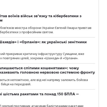
тав воїнів військ зв’язку та кібербезпеки з
ом
ов’язків міністра оборони України Євгеній Хмара привітав
 кібербезпеки з професійним святом.
ахедів» і «Орланів»: як українські зенітники
 який прикриває критичну інфраструктуру Сумщини, вже
 повітряних цілей, зокрема «Шахеди» й «Орлани».
залишаються сліпими кошенятами»: чому
к називають головною нервовою системою фронту
ається непомітною, але від неї напряму залежить бойова
 бійця на передовій.
чі шістьма ракетами та понад 150 БПЛА —
00 7 серпня) противник атакував балістичними ракетами