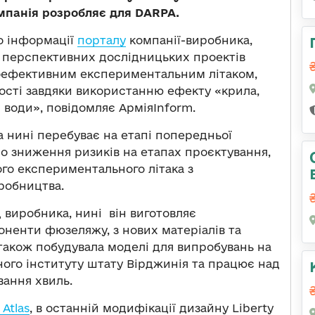
мпанія розробляє для DARPA.
о інформації
порталу
компанії-виробника,
 перспективних дослідницьких проектів
коефективним експериментальним літаком,
ості завдяки використанню ефекту «крила,
 води», повідомляє АрміяInform.
ra нині перебуває на етапі попередньої
о зниження ризиків на етапах проєктування,
ого експериментального літака з
робництва.
д виробника, нині він виготовляє
оненти фюзеляжу, з нових матеріалів та
також побудувала моделі для випробувань на
ного інституту штату Вірджинія та працює над
вання хвиль.
Atlas
, в останній модифікації дизайну Liberty