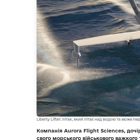
Liberty Lifter: літак, який літає над водою та може 
Компанія Aurora Flight Sciences, доч
свого морського військового важкого 