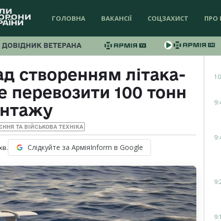
ГОЛОВНА
ВАКАНСІЇ
СОЦЗАХИСТ
ПРО 
ДОВІДНИК ВЕТЕРАНА
д створенням літака-
10
е перевозити 100 тонн
9:
антажу
ЄННЯ ТА ВІЙСЬКОВА ТЕХНІКА
9:
Слідкуйте за АрміяInform в Google
хв.
9:
9: