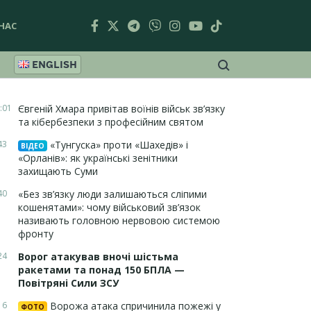
НАС
ENGLISH
:01
Євгеній Хмара привітав воїнів військ зв’язку
та кібербезпеки з професійним святом
43
«Тунгуска» проти «Шахедів» і
ВІДЕО
«Орланів»: як українські зенітники
захищають Суми
40
«Без зв’язку люди залишаються сліпими
кошенятами»: чому військовий зв’язок
називають головною нервовою системою
фронту
24
Ворог атакував вночі шістьма
ракетами та понад 150 БПЛА —
Повітряні Сили ЗСУ
16
Ворожа атака спричинила пожежі у
ФОТО