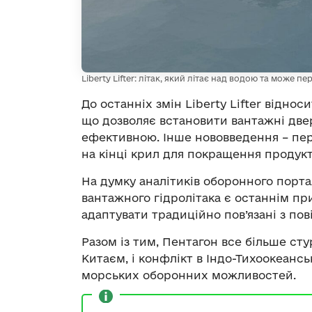
Liberty Lifter: літак, який літає над водою та може 
До останніх змін Liberty Lifter віднос
що дозволяє встановити вантажні двер
ефективною. Інше нововведення – пер
на кінці крил для покращення продук
На думку аналітиків оборонного порт
вантажного гідролітака є останнім пр
адаптувати традиційно пов’язані з по
Разом із тим, Пентагон все більше ст
Китаєм, і конфлікт в Індо-Тихоокеанс
морських оборонних можливостей.