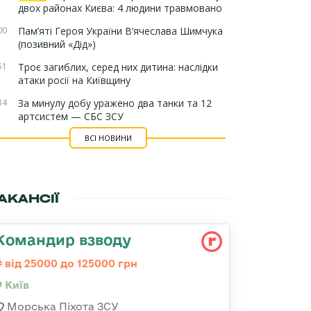
двох районах Києва: 4 людини травмовано
00
Пам’яті Героя України В’ячеслава Шимчука
(позивний «Дід»)
51
Троє загиблих, серед них дитина: наслідки
атаки росії на Київщину
34
За минулу добу уражено два танки та 12
артсистем — СБС ЗСУ
ВСІ НОВИНИ
АКАНСІЇ
Командир взводу
від 25000 до 125000 грн
Київ
Морська Піхота ЗСУ