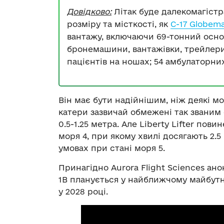
Довідково:
Літак буде далекомагістр
розміру та місткості, як
C-17 Globema
вантажу, включаючи 69-тонний осн
бронемашини, вантажівки, трейлери;
пацієнтів на ношах; 54 амбулаторни
Він має бути надійнішим, ніж деякі м
катери зазвичай обмежені так званим 
0.5-1.25 метра. Але Liberty Lifter пов
моря 4, при якому хвилі досягають 2.
умовах при стані моря 5.
Принагідно Aurora Flight Sciences ан
1B планується у найближчому майбутнь
у 2028 році.