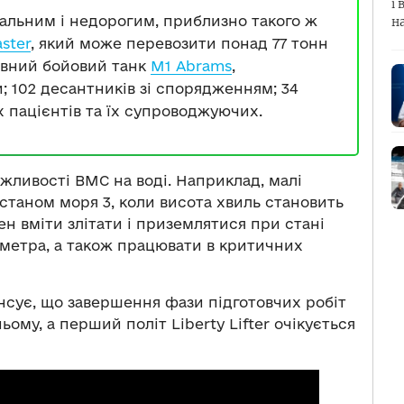
і 
альним і недорогим, приблизно такого ж
н
ster
, який може перевозити понад 77 тонн
овний бойовий танк
M1 Abrams
,
 102 десантників зі спорядженням; 34
х пацієнтів та їх супроводжуючих.
ожливості ВМС на воді. Наприклад, малі
станом моря 3, коли висота хвиль становить
инен вміти злітати і приземлятися при стані
5 метра, а також працювати в критичних
онсує, що завершення фази підготовчих робіт
ому, а перший політ Liberty Lifter очікується