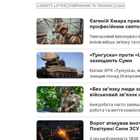
LIBERTY LIFTER
ОЗБРОЄННЯ ТА ТЕХНІКА
США
Євгеній Хмара приві
професійним свят
Тимчасовий виконувач об
воїнів військ зв’язку та
«Тунгуска» проти «Ш
захищають Суми
Екіпаж ЗРГК «Тунгуска»,
знищив понад 30 ворожих
«Без зв’язку люди 
військовий зв’язо
Їхня робота часто залиш
робота та життя кожного
Ворог атакував вно
Повітряні Сили ЗСУ
У ніч на 8 серпня (з 18: