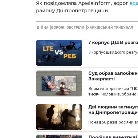
Як повідомляла АрміяInform, ворог
вда
району Дніпропетровщини.
ВІЙНА
ВОРОЖІ ОБСТРІЛИ
ХАРКІВСЬКИЙ ТРИБУНАЛ
7 корпус ДШВ розго
7 корпус швидкого реагу
Суд обрав запобіжн
Закарпатті
Двом екскерівникам ТЦК 
тисячі чоловіків, обрано
Дві людини загинул
на Дніпропетровщи
Понад 50 разів росіяни 
Пообіцяв вивезти ві