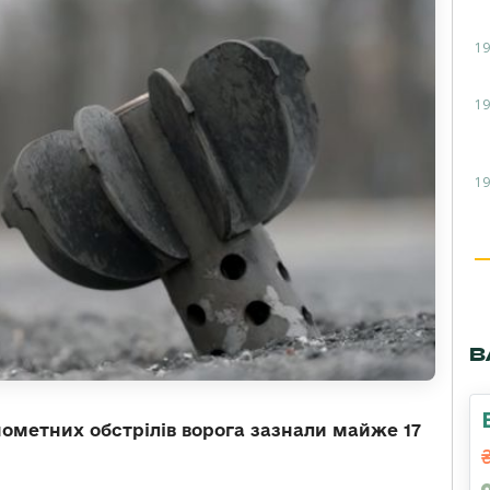
19
19
19
В
ометних обстрілів ворога зазнали майже 17