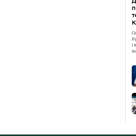
Д
п
т
К
С
К
і 
н