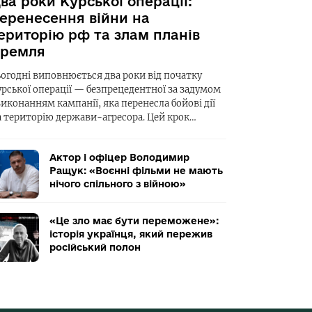
ва роки Курської операції:
еренесення війни на
ериторію рф та злам планів
ремля
ьогодні виповнюється два роки від початку
урської операції — безпрецедентної за задумом
виконанням кампанії, яка перенесла бойові дії
а територію держави-агресора. Цей крок…
Актор і офіцер Володимир
Ращук: «Воєнні фільми не мають
нічого спільного з війною»
«Це зло має бути переможене»:
історія українця, який пережив
російський полон