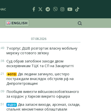
НАС
ENGLISH
07.08.2026
:49
7 корпус ДШВ розгортає власну мобільну
мережу сотового зв’язку
:38
Суд обрав запобіжні заходи двом
екскерівникам ТЦК та СП на Закарпатті
:21
Дві людини загинуло, шестеро
ФОТО
постраждали внаслідок обстрілів рф на
Дніпропетровщині
:09
Пообіцяв вивезти військовозобов’язаного
за кордон: у Харкові викрито офіцера
:51
Два запасні виходи, арсенал, склади,
ВІДЕО
спальня: мінометники облаштували