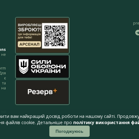
pr
ons
не
orm
Для
м є
 та
 на
 на
чити вам найкращий досвід роботи на нашому сайті. Продовжу
я файлів cookie. Детальніше про
політику використання фай
Погоджуюсь