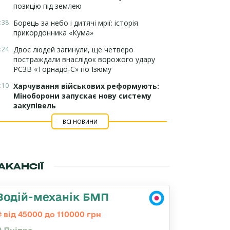
позицію під землею
:38
Борець за небо і дитячі мрії: історія
прикордонника «Кума»
:24
Двоє людей загинули, ще четверо
постраждали внаслідок ворожого удару
РСЗВ «Торнадо-С» по Ізюму
:10
Харчування військових реформують:
Міноборони запускає нову систему
закупівель
ВСІ НОВИНИ
АКАНСІЇ
Водій-механік БМП
від 45000 до 110000 грн