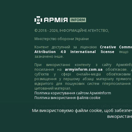
© 2018 - 2026, ІНФОРМАЦІЙНЕ АГЕНТСТВО,
Міністерство оборони України
Контент доступний за ліцензією
Creative Comm
Attribution 4.0 International license
якщо 
зазначено інше.
При використанні контенту з сайту АрміяInf
посилання на
armyinform.com.ua
обов’язкове. 
суб’єктів у сфері онлайн-медіа обов’язкови
розміщення у першому абзаці матеріалу прямого
відкритого для пошукових систем гіперпосилання
цитований матеріал.
Політика користування сайтом АрміяInform
Політика використання файлів cookie
Зауваження та пропозиції по роботі сайту надсилайте
Ми використовуємо файли cookie, щоб забезпе
адресу:
webmaster@armyinform.com.ua
використанн