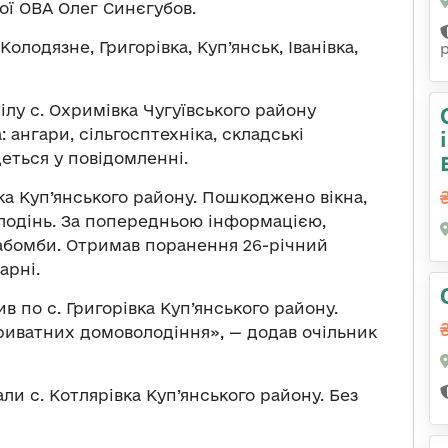
ої ОВА Олег Синєгубов.
Колодязне, Григорівка, Куп’янськ, Іванівка,
ілу с. Охримівка Чугуївського району
ангари, сільгосптехніка, складські
еться у повідомленні.
вка Куп’янського району. Пошкоджено вікна,
лодінь. За попередньою інформацією,
іабомби. Отримав поранення 26-річний
арні.
в по с. Григорівка Куп’янського району.
риватних домоволодіння», — додав очільник
али с. Котлярівка Куп’янського району. Без