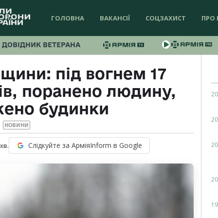
ГОЛОВНА
ВАКАНСІЇ
СОЦЗАХИСТ
ПРО 
ДОВІДНИК ВЕТЕРАНА
щини: під вогнем 17
ів, поранено людину,
20
ено будинки
20
НОВИНИ
20
Слідкуйте за АрміяInform в Google
хв.
20
19