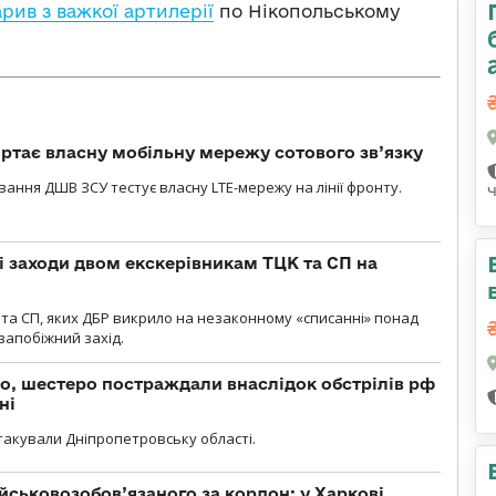
рив з важкої артилерії
по Нікопольському
ртає власну мобільну мережу сотового зв’язку
вання ДШВ ЗСУ тестує власну LTE-мережу на лінії фронту.
і заходи двом екскерівникам ТЦК та СП на
та СП, яких ДБР викрило на незаконному «списанні» понад
 запобіжний захід.
о, шестеро постраждали внаслідок обстрілів рф
ні
атакували Дніпропетровську області.
йськовозобов’язаного за кордон: у Харкові