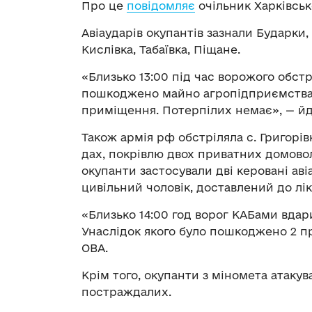
Про це
повідомляє
очільник Харківськ
Авіаударів окупантів зазнали Бударки, 
Кислівка, Табаївка, Піщане.
«Близько 13:00 під час ворожого обстр
пошкоджено майно агропідприємства: 
приміщення. Потерпілих немає», — йд
Також армія рф обстріляла с. Григорі
дах, покрівлю двох приватних домово
окупанти застосували дві керовані ав
цивільний чоловік, доставлений до лік
«Близько 14:00 год ворог КАБами вдари
Унаслідок якого було пошкоджено 2 п
ОВА.
Крім того, окупанти з міномета атакув
постраждалих.