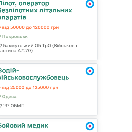
Пілот, оператор
безпілотних літальних
апаратів
від 50000 до 120000 грн
Покровськ
Бахмутський ОБ ТрО (Військова
частина А7270)
Водій-
військовослужбовець
від 25000 до 125000 грн
Одеса
137 ОБМП
Бойовий медик